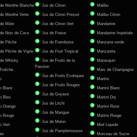
de Menthe Blanche
Jus de Citron
Malibu
de Menthe Verte
Jus de Citron Pressé
Malibu Citron
de Mûre
Jus de Citron Vert
Mandarine
de Noix de Coco
Jus de Fraise
Mandarine Impériale
de Pêche
Jus de Framboise
Manzana verde
de Pêche de Vigne
Jus de Fruit Tropical
Manzanita
de Whisky
Jus de Fruits de la
Marasquin
Passion
Fraîche
Marc de Champagne
Jus de Fruits Exotiques
o
Martini
Jus de Fruits Rouges
o Blanc
Martini Blanc
Jus de Goyave
o Bleu
Martini Dry
Jus de Litchi
o Orange
Martini Rose
Jus de Mangue
o Rouge
Martini Rouge
Jus de Melon
o Vert
Miel Liquide
Jus de Pamplemousse
ie
Morceau de Sucre