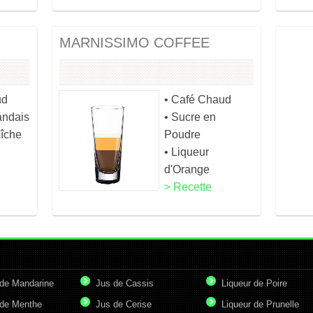
MARNISSIMO COFFEE
ud
• Café Chaud
andais
• Sucre en
aîche
Poudre
• Liqueur
d'Orange
> Recette
de Mandarine
Jus de Cassis
Liqueur de Poire
de Menthe
Jus de Cerise
Liqueur de Prunelle