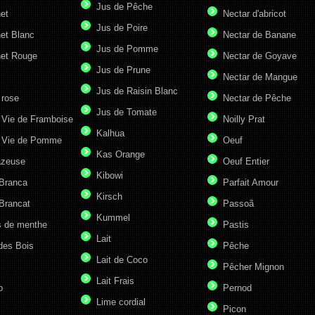
Jus de Pêche
et
Nectar d'abricot
Jus de Poire
et Blanc
Nectar de Banane
Jus de Pomme
et Rouge
Nectar de Goyave
Jus de Prune
Nectar de Mangue
Jus de Raisin Blanc
 rose
Nectar de Pêche
Jus de Tomate
 Vie de Framboise
Noilly Prat
Kalhua
 Vie de Pomme
Oeuf
Kas Orange
azeuse
Oeuf Entier
Kibowi
 Branca
Parfait Amour
Kirsch
Brancat
Passoã
Kummel
s de menthe
Pastis
Lait
des Bois
Pêche
Lait de Coco
Pêcher Mignon
Lait Frais
o
Pernod
Lime cordial
Picon