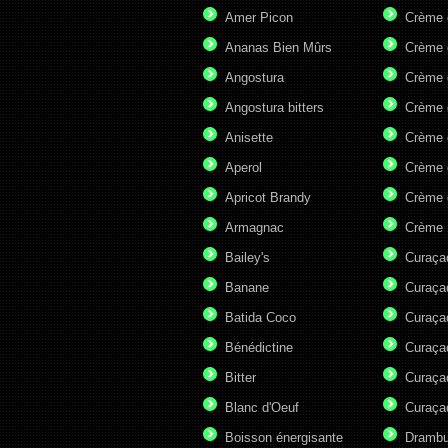
Amer Picon
Crème 
Ananas Bien Mûrs
Crème 
Angostura
Crème 
Angostura bitters
Crème 
Anisette
Crème 
Aperol
Crème 
Apricot Brandy
Crème 
Armagnac
Crème 
Bailey's
Curaça
Banane
Curaça
Batida Coco
Curaça
Bénédictine
Curaça
Bitter
Curaça
Blanc d'Oeuf
Curaça
Boisson énergisante
Drambu