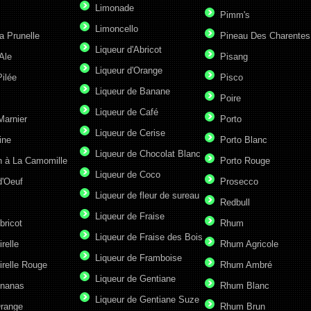
Limonade
Pimm's
Limoncello
a Prunelle
Pineau Des Charentes
Liqueur d'Abricot
Ale
Pisang
Liqueur d'Orange
ilée
Pisco
Liqueur de Banane
Poire
Liqueur de Café
Marnier
Porto
Liqueur de Cerise
ine
Porto Blanc
Liqueur de Chocolat Blanc
n à La Camomille
Porto Rouge
Liqueur de Coco
d'Oeuf
Prosecco
Liqueur de fleur de sureau
Redbull
Liqueur de Fraise
bricot
Rhum
Liqueur de Fraise des Bois
irelle
Rhum Agricole
Liqueur de Framboise
irelle Rouge
Rhum Ambré
Liqueur de Gentiane
Ananas
Rhum Blanc
Liqueur de Gentiane Suze
Orange
Rhum Brun