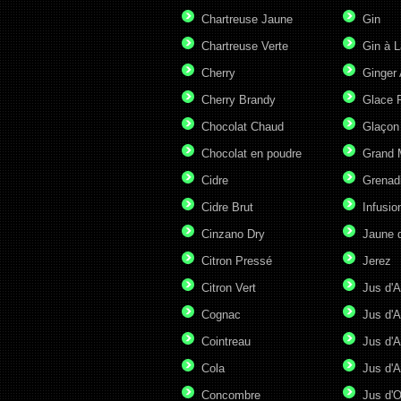
Chartreuse Jaune
Gin
Chartreuse Verte
Gin à L
Cherry
Ginger 
Cherry Brandy
Glace P
Chocolat Chaud
Glaçon
Chocolat en poudre
Grand 
Cidre
Grenad
Cidre Brut
Infusio
Cinzano Dry
Jaune 
Citron Pressé
Jerez
Citron Vert
Jus d'A
Cognac
Jus d'A
Cointreau
Jus d'A
Cola
Jus d'
Concombre
Jus d'