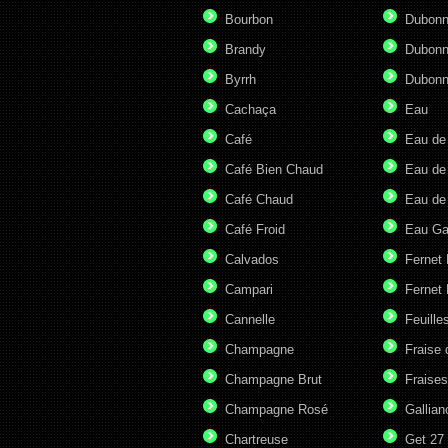
Bourbon
Dubonn
Brandy
Dubonn
Byrrh
Dubonn
Cachaça
Eau
Café
Eau de
Café Bien Chaud
Eau de
Café Chaud
Eau de
Café Froid
Eau G
Calvados
Fernet
Campari
Fernet 
Cannelle
Feuille
Champagne
Fraise 
Champagne Brut
Fraises
Champagne Rosé
Gallian
Chartreuse
Get 27