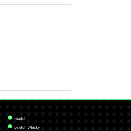
Scotch
Scotch Whisky