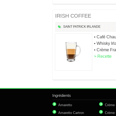
IRISH COFFEE
SAINT PATRICK
IRLANDE
• Café Cha
• Whisky Irl
• Crème Fr
> Recette
Ingrédients
Amaretto
Crème 
Amaretto Cartron
Crème 