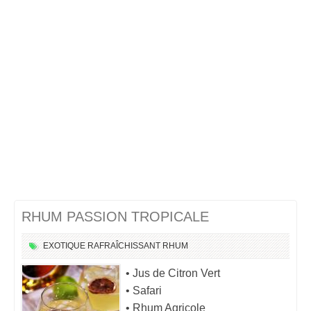
Cocktails Martini
Cocktails Champagne
Cocktails Sans alcool
Chercher un cocktail !
RHUM PASSION TROPICALE
EXOTIQUE
RAFRAÎCHISSANT
RHUM
• Jus de Citron Vert
• Safari
• Rhum Agricole