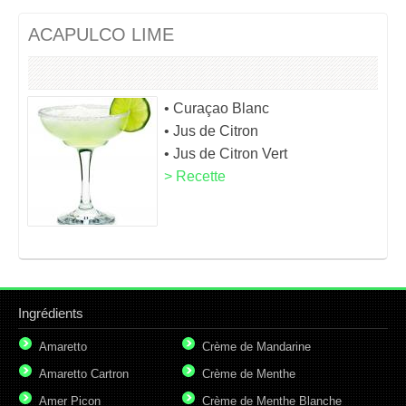
ACAPULCO LIME
• Curaçao Blanc
• Jus de Citron
• Jus de Citron Vert
> Recette
Ingrédients
Amaretto
Crème de Mandarine
Amaretto Cartron
Crème de Menthe
Amer Picon
Crème de Menthe Blanche