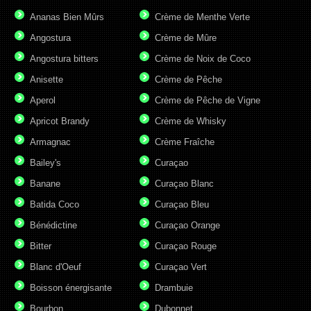
Ananas Bien Mûrs
Crème de Menthe Verte
Angostura
Crème de Mûre
Angostura bitters
Crème de Noix de Coco
Anisette
Crème de Pêche
Aperol
Crème de Pêche de Vigne
Apricot Brandy
Crème de Whisky
Armagnac
Crème Fraîche
Bailey's
Curaçao
Banane
Curaçao Blanc
Batida Coco
Curaçao Bleu
Bénédictine
Curaçao Orange
Bitter
Curaçao Rouge
Blanc d'Oeuf
Curaçao Vert
Boisson énergisante
Drambuie
Bourbon
Dubonnet