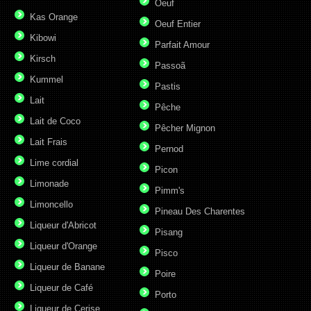
Oeuf
Kas Orange
Oeuf Entier
Kibowi
Parfait Amour
Kirsch
Passoã
Kummel
Pastis
Lait
Pêche
Lait de Coco
Pêcher Mignon
Lait Frais
Pernod
Lime cordial
Picon
Limonade
Pimm's
Limoncello
Pineau Des Charentes
Liqueur d'Abricot
Pisang
Liqueur d'Orange
Pisco
Liqueur de Banane
Poire
Liqueur de Café
Porto
Liqueur de Cerise