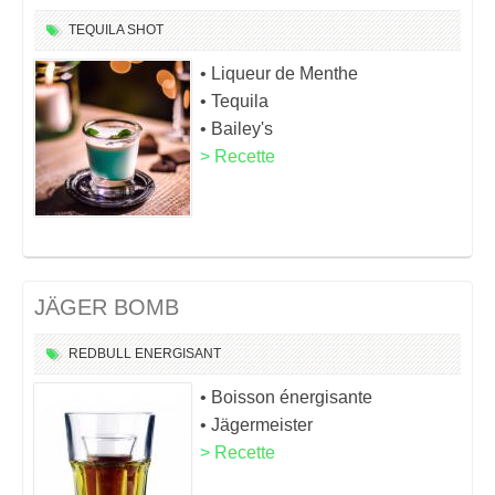
TEQUILA
SHOT
• Liqueur de Menthe
• Tequila
• Bailey's
> Recette
JÄGER BOMB
REDBULL
ENERGISANT
• Boisson énergisante
• Jägermeister
> Recette