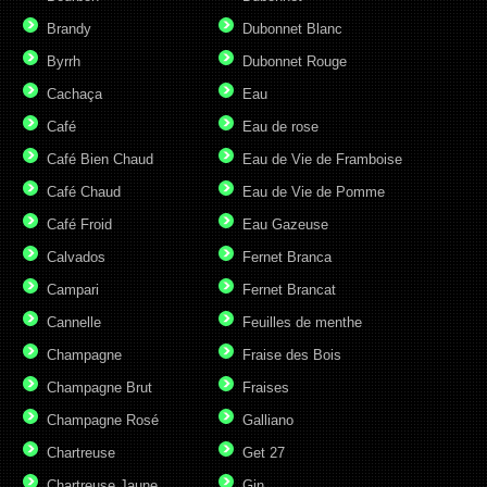
Brandy
Dubonnet Blanc
Byrrh
Dubonnet Rouge
Cachaça
Eau
Café
Eau de rose
Café Bien Chaud
Eau de Vie de Framboise
Café Chaud
Eau de Vie de Pomme
Café Froid
Eau Gazeuse
Calvados
Fernet Branca
Campari
Fernet Brancat
Cannelle
Feuilles de menthe
Champagne
Fraise des Bois
Champagne Brut
Fraises
Champagne Rosé
Galliano
Chartreuse
Get 27
Chartreuse Jaune
Gin