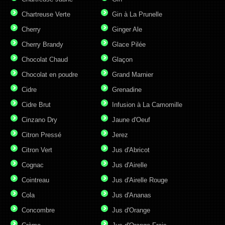
Chartreuse Verte
Gin à La Prunelle
Cherry
Ginger Ale
Cherry Brandy
Glace Pilée
Chocolat Chaud
Glaçon
Chocolat en poudre
Grand Marnier
Cidre
Grenadine
Cidre Brut
Infusion à La Camomille
Cinzano Dry
Jaune d'Oeuf
Citron Pressé
Jerez
Citron Vert
Jus d'Abricot
Cognac
Jus d'Airelle
Cointreau
Jus d'Airelle Rouge
Cola
Jus d'Ananas
Concombre
Jus d'Orange