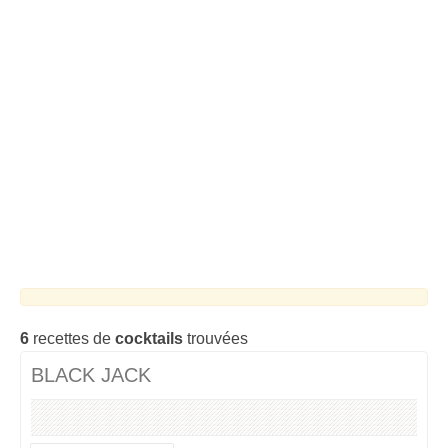
Cocktails Martini
Cocktails Champagne
Cocktails Sans alcool
Chercher un cocktail !
6
recettes de
cocktails
trouvées
BLACK JACK