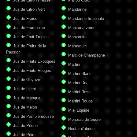
Jus de Citron Pressé
Malibu Citron
Jus de Citron Vert
Mandarine
Jus de Fraise
Mandarine Impériale
Jus de Framboise
Manzana verde
Jus de Fruit Tropical
Manzanita
Jus de Fruits de la
Marasquin
Passion
Marc de Champagne
Jus de Fruits Exotiques
Martini
Jus de Fruits Rouges
Martini Blanc
Jus de Goyave
Martini Dry
Jus de Litchi
Martini Rose
Jus de Mangue
Martini Rouge
Jus de Melon
Miel Liquide
Jus de Pamplemousse
Morceau de Sucre
Jus de Pêche
Nectar d'abricot
Jus de Poire