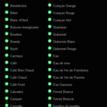
Bénédictine
Curaçao Orange
Bitter
Curaçao Rouge
Blanc d'Oeuf
Curaçao Vert
Boisson énergisante
Drambuie
Bourbon
Dubonnet
Brandy
Dubonnet Blanc
Byrrh
Dubonnet Rouge
Cachaça
Eau
Café
Eau de rose
Café Bien Chaud
Eau de Vie de Framboise
Café Chaud
Eau de Vie de Pomme
Café Froid
Eau Gazeuse
Calvados
Fernet Branca
Campari
Fernet Brancat
Cannelle
Feuilles de menthe