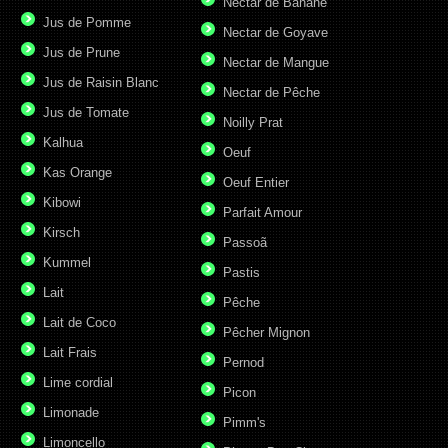
Nectar de Banane
Jus de Pomme
Nectar de Goyave
Jus de Prune
Nectar de Mangue
Jus de Raisin Blanc
Nectar de Pêche
Jus de Tomate
Noilly Prat
Kalhua
Oeuf
Kas Orange
Oeuf Entier
Kibowi
Parfait Amour
Kirsch
Passoã
Kummel
Pastis
Lait
Pêche
Lait de Coco
Pêcher Mignon
Lait Frais
Pernod
Lime cordial
Picon
Limonade
Pimm's
Limoncello