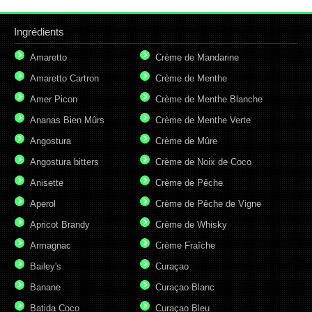
Ingrédients
Amaretto
Crème de Mandarine
Amaretto Cartron
Crème de Menthe
Amer Picon
Crème de Menthe Blanche
Ananas Bien Mûrs
Crème de Menthe Verte
Angostura
Crème de Mûre
Angostura bitters
Crème de Noix de Coco
Anisette
Crème de Pêche
Aperol
Crème de Pêche de Vigne
Apricot Brandy
Crème de Whisky
Armagnac
Crème Fraîche
Bailey's
Curaçao
Banane
Curaçao Blanc
Batida Coco
Curaçao Bleu