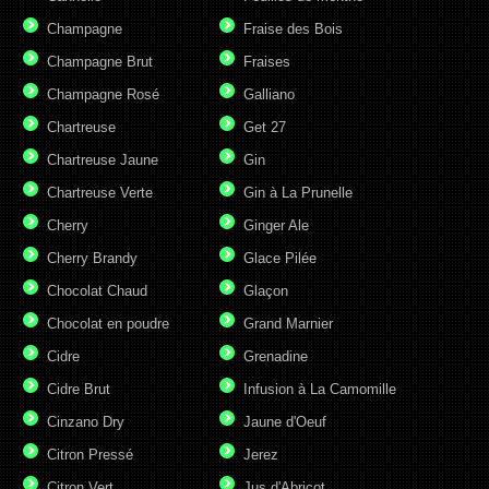
Champagne
Fraise des Bois
Champagne Brut
Fraises
Champagne Rosé
Galliano
Chartreuse
Get 27
Chartreuse Jaune
Gin
Chartreuse Verte
Gin à La Prunelle
Cherry
Ginger Ale
Cherry Brandy
Glace Pilée
Chocolat Chaud
Glaçon
Chocolat en poudre
Grand Marnier
Cidre
Grenadine
Cidre Brut
Infusion à La Camomille
Cinzano Dry
Jaune d'Oeuf
Citron Pressé
Jerez
Citron Vert
Jus d'Abricot