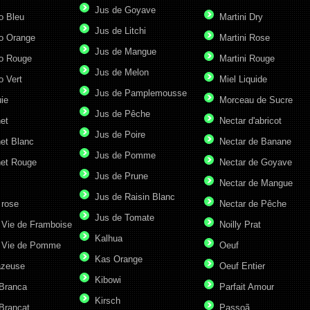
Jus de Goyave
o Bleu
Martini Dry
Jus de Litchi
o Orange
Martini Rose
Jus de Mangue
o Rouge
Martini Rouge
Jus de Melon
o Vert
Miel Liquide
Jus de Pamplemousse
ie
Morceau de Sucre
Jus de Pêche
et
Nectar d'abricot
Jus de Poire
et Blanc
Nectar de Banane
Jus de Pomme
et Rouge
Nectar de Goyave
Jus de Prune
Nectar de Mangue
Jus de Raisin Blanc
 rose
Nectar de Pêche
Jus de Tomate
 Vie de Framboise
Noilly Prat
Kalhua
 Vie de Pomme
Oeuf
Kas Orange
azeuse
Oeuf Entier
Kibowi
 Branca
Parfait Amour
Kirsch
Brancat
Passoã