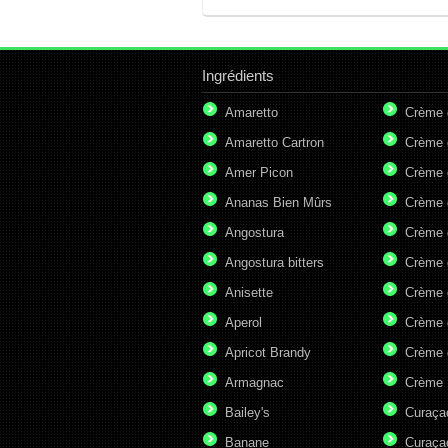
Ingrédients
Amaretto
Crème 
Amaretto Cartron
Crème 
Amer Picon
Crème 
Ananas Bien Mûrs
Crème 
Angostura
Crème 
Angostura bitters
Crème 
Anisette
Crème 
Aperol
Crème 
Apricot Brandy
Crème 
Armagnac
Crème 
Bailey's
Curaça
Banane
Curaça