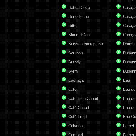
Batida Coco
Curaça
Bénédictine
Curaça
Bitter
Curaça
Blanc d'Oeuf
Curaça
Boisson énergisante
Drambu
Bourbon
Dubonn
Brandy
Dubonn
Byrrh
Dubonn
Cachaça
Eau
Café
Eau de
Café Bien Chaud
Eau de
Café Chaud
Eau de
Café Froid
Eau G
Calvados
Fernet
Campari
Fernet 