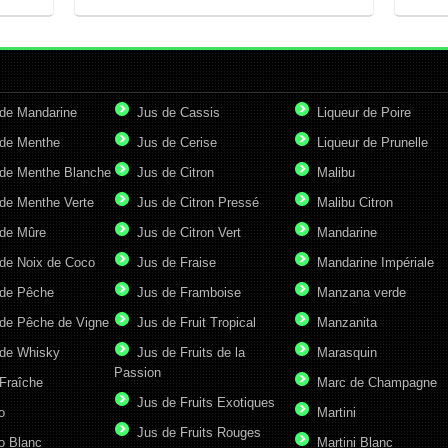
de Mandarine
Jus de Cassis
Liqueur de Poire
de Menthe
Jus de Cerise
Liqueur de Prunelle
de Menthe Blanche
Jus de Citron
Malibu
de Menthe Verte
Jus de Citron Pressé
Malibu Citron
de Mûre
Jus de Citron Vert
Mandarine
de Noix de Coco
Jus de Fraise
Mandarine Impériale
de Pêche
Jus de Framboise
Manzana verde
de Pêche de Vigne
Jus de Fruit Tropical
Manzanita
de Whisky
Jus de Fruits de la
Marasquin
Passion
Fraîche
Marc de Champagne
Jus de Fruits Exotiques
o
Martini
Jus de Fruits Rouges
o Blanc
Martini Blanc