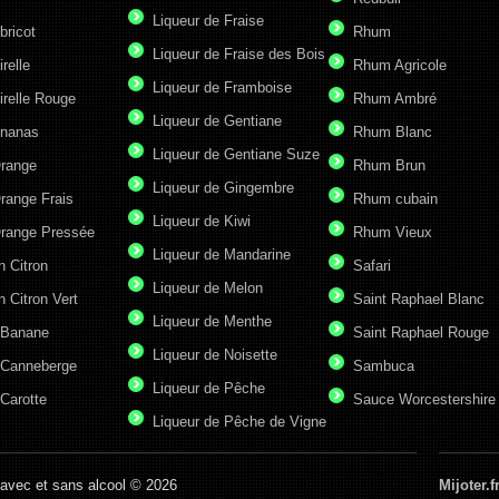
Liqueur de Fraise
bricot
Rhum
Liqueur de Fraise des Bois
irelle
Rhum Agricole
Liqueur de Framboise
irelle Rouge
Rhum Ambré
Liqueur de Gentiane
Ananas
Rhum Blanc
Liqueur de Gentiane Suze
Orange
Rhum Brun
Liqueur de Gingembre
range Frais
Rhum cubain
Liqueur de Kiwi
Orange Pressée
Rhum Vieux
Liqueur de Mandarine
n Citron
Safari
Liqueur de Melon
n Citron Vert
Saint Raphael Blanc
Liqueur de Menthe
 Banane
Saint Raphael Rouge
Liqueur de Noisette
 Canneberge
Sambuca
Liqueur de Pêche
Carotte
Sauce Worcestershire
Liqueur de Pêche de Vigne
 avec et sans alcool © 2026
Mijoter.f