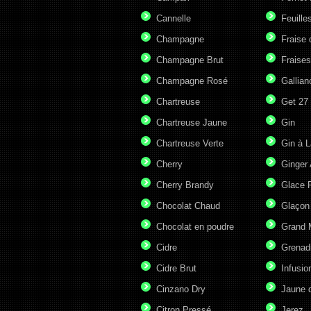
Cannelle
Feuille
Champagne
Fraise 
Champagne Brut
Fraises
Champagne Rosé
Gallian
Chartreuse
Get 27
Chartreuse Jaune
Gin
Chartreuse Verte
Gin à L
Cherry
Ginger 
Cherry Brandy
Glace P
Chocolat Chaud
Glaçon
Chocolat en poudre
Grand 
Cidre
Grenad
Cidre Brut
Infusio
Cinzano Dry
Jaune 
Citron Pressé
Jerez