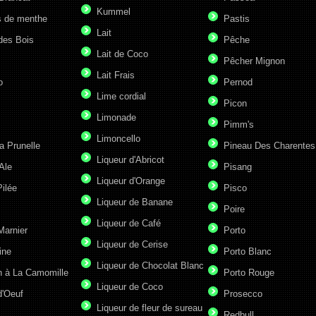
Kummel
s de menthe
Pastis
Lait
des Bois
Pêche
Lait de Coco
Pêcher Mignon
Lait Frais
o
Pernod
Lime cordial
Picon
Limonade
Pimm's
Limoncello
a Prunelle
Pineau Des Charentes
Liqueur d'Abricot
Ale
Pisang
Liqueur d'Orange
ilée
Pisco
Liqueur de Banane
Poire
Liqueur de Café
Marnier
Porto
Liqueur de Cerise
ine
Porto Blanc
Liqueur de Chocolat Blanc
n à La Camomille
Porto Rouge
Liqueur de Coco
d'Oeuf
Prosecco
Liqueur de fleur de sureau
Redbull