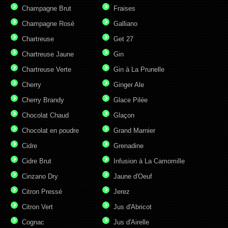
Champagne Brut
Fraises
Champagne Rosé
Galliano
Chartreuse
Get 27
Chartreuse Jaune
Gin
Chartreuse Verte
Gin à La Prunelle
Cherry
Ginger Ale
Cherry Brandy
Glace Pilée
Chocolat Chaud
Glaçon
Chocolat en poudre
Grand Marnier
Cidre
Grenadine
Cidre Brut
Infusion à La Camomille
Cinzano Dry
Jaune d'Oeuf
Citron Pressé
Jerez
Citron Vert
Jus d'Abricot
Cognac
Jus d'Airelle