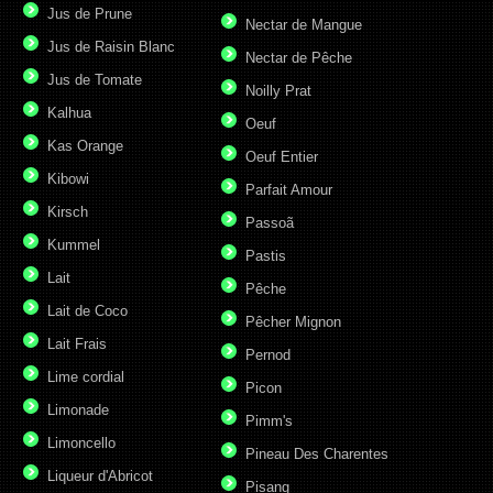
Jus de Prune
Nectar de Mangue
Jus de Raisin Blanc
Nectar de Pêche
Jus de Tomate
Noilly Prat
Kalhua
Oeuf
Kas Orange
Oeuf Entier
Kibowi
Parfait Amour
Kirsch
Passoã
Kummel
Pastis
Lait
Pêche
Lait de Coco
Pêcher Mignon
Lait Frais
Pernod
Lime cordial
Picon
Limonade
Pimm's
Limoncello
Pineau Des Charentes
Liqueur d'Abricot
Pisang