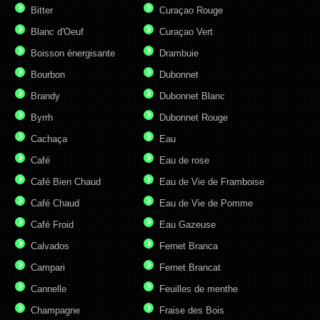
Bitter
Curaçao Rouge
Blanc d'Oeuf
Curaçao Vert
Boisson énergisante
Drambuie
Bourbon
Dubonnet
Brandy
Dubonnet Blanc
Byrrh
Dubonnet Rouge
Cachaça
Eau
Café
Eau de rose
Café Bien Chaud
Eau de Vie de Framboise
Café Chaud
Eau de Vie de Pomme
Café Froid
Eau Gazeuse
Calvados
Fernet Branca
Campari
Fernet Brancat
Cannelle
Feuilles de menthe
Champagne
Fraise des Bois