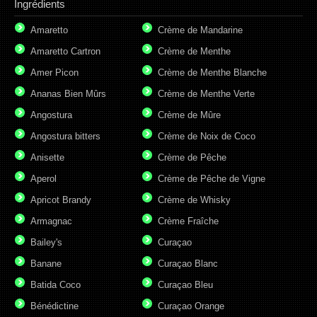
Ingrédients
Amaretto
Crème de Mandarine
Amaretto Cartron
Crème de Menthe
Amer Picon
Crème de Menthe Blanche
Ananas Bien Mûrs
Crème de Menthe Verte
Angostura
Crème de Mûre
Angostura bitters
Crème de Noix de Coco
Anisette
Crème de Pêche
Aperol
Crème de Pêche de Vigne
Apricot Brandy
Crème de Whisky
Armagnac
Crème Fraîche
Bailey's
Curaçao
Banane
Curaçao Blanc
Batida Coco
Curaçao Bleu
Bénédictine
Curaçao Orange