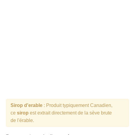
Cocktails Tequila
Cocktails Martini
Cocktails Champagne
Cocktails Sans alcool
Chercher un cocktail !
Sirop d'erable
: Produit typiquement Canadien,
ce
sirop
est extrait directement de la sève brute
de l'érable.