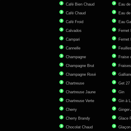
Café Bien Chaud
Eau de
Café Chaud
Eau de
Café Froid
Eau G
Calvados
Fernet
Campari
Fernet 
Cannelle
Feuille
Champagne
Fraise 
Champagne Brut
Fraises
Champagne Rosé
Gallian
Chartreuse
Get 27
Chartreuse Jaune
Gin
Chartreuse Verte
Gin à L
Cherry
Ginger 
Cherry Brandy
Glace P
Chocolat Chaud
Glaçon