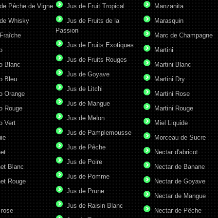
de Pêche de Vigne
Jus de Fruit Tropical
Manzanita
de Whisky
Jus de Fruits de la
Marasquin
Passion
Fraîche
Marc de Champagne
Jus de Fruits Exotiques
o
Martini
Jus de Fruits Rouges
o Blanc
Martini Blanc
Jus de Goyave
o Bleu
Martini Dry
Jus de Litchi
o Orange
Martini Rose
Jus de Mangue
o Rouge
Martini Rouge
Jus de Melon
o Vert
Miel Liquide
Jus de Pamplemousse
ie
Morceau de Sucre
Jus de Pêche
et
Nectar d'abricot
Jus de Poire
et Blanc
Nectar de Banane
Jus de Pomme
et Rouge
Nectar de Goyave
Jus de Prune
Nectar de Mangue
Jus de Raisin Blanc
 rose
Nectar de Pêche