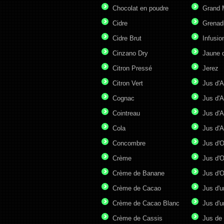
Chocolat en poudre
Grand 
Cidre
Grenad
Cidre Brut
Infusio
Cinzano Dry
Jaune 
Citron Pressé
Jerez
Citron Vert
Jus d'A
Cognac
Jus d'A
Cointreau
Jus d'A
Cola
Jus d'
Concombre
Jus d'
Crème
Jus d'O
Crème de Banane
Jus d'
Crème de Cacao
Jus d'u
Crème de Cacao Blanc
Jus d'u
Crème de Cassis
Jus de