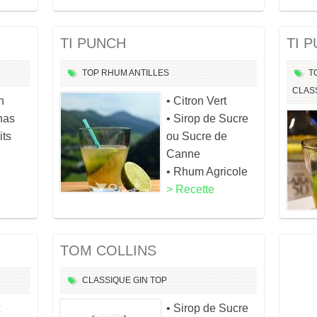
TI PUNCH
TI 
TOP
RHUM
ANTILLES
T
CLAS
n
• Citron Vert
nas
• Sirop de Sucre
its
ou Sucre de
Canne
• Rhum Agricole
> Recette
TOM COLLINS
CLASSIQUE
GIN
TOP
• Sirop de Sucre