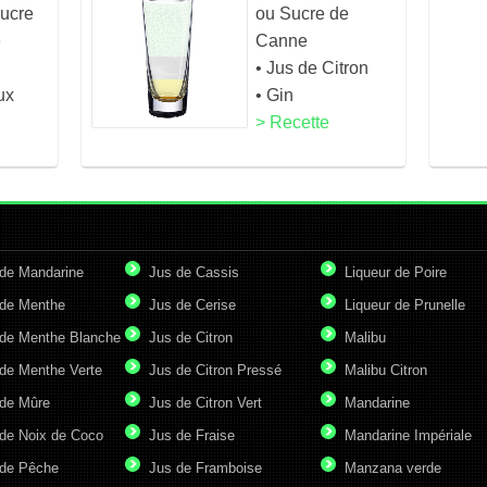
Sucre
ou Sucre de
e
Canne
• Jus de Citron
ux
• Gin
> Recette
de Mandarine
Jus de Cassis
Liqueur de Poire
de Menthe
Jus de Cerise
Liqueur de Prunelle
de Menthe Blanche
Jus de Citron
Malibu
de Menthe Verte
Jus de Citron Pressé
Malibu Citron
de Mûre
Jus de Citron Vert
Mandarine
de Noix de Coco
Jus de Fraise
Mandarine Impériale
de Pêche
Jus de Framboise
Manzana verde