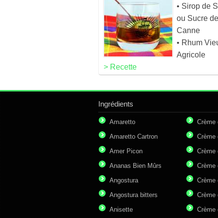
• Sirop de 
ou Sucre d
Canne
• Rhum Vie
Agricole
> Recette
Ingrédients
Amaretto
Crème 
Amaretto Cartron
Crème 
Amer Picon
Crème 
Ananas Bien Mûrs
Crème 
Angostura
Crème 
Angostura bitters
Crème 
Anisette
Crème 