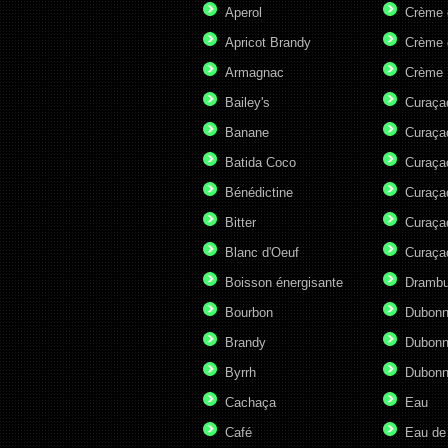
Aperol
Crème 
Apricot Brandy
Crème 
Armagnac
Crème 
Bailey's
Curaça
Banane
Curaça
Batida Coco
Curaça
Bénédictine
Curaça
Bitter
Curaça
Blanc d'Oeuf
Curaça
Boisson énergisante
Drambu
Bourbon
Dubonn
Brandy
Dubonn
Byrrh
Dubonn
Cachaça
Eau
Café
Eau de