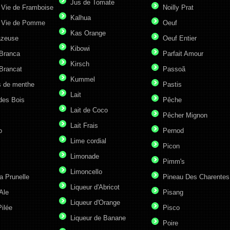
Jus de Tomate
 Vie de Framboise
Noilly Prat
Kalhua
 Vie de Pomme
Oeuf
Kas Orange
azeuse
Oeuf Entier
Kibowi
 Branca
Parfait Amour
Kirsch
Brancat
Passoã
Kummel
s de menthe
Pastis
Lait
des Bois
Pêche
Lait de Coco
Pêcher Mignon
Lait Frais
o
Pernod
Lime cordial
Picon
Limonade
Pimm's
Limoncello
a Prunelle
Pineau Des Charentes
Liqueur d'Abricot
Ale
Pisang
Liqueur d'Orange
ilée
Pisco
Liqueur de Banane
Poire