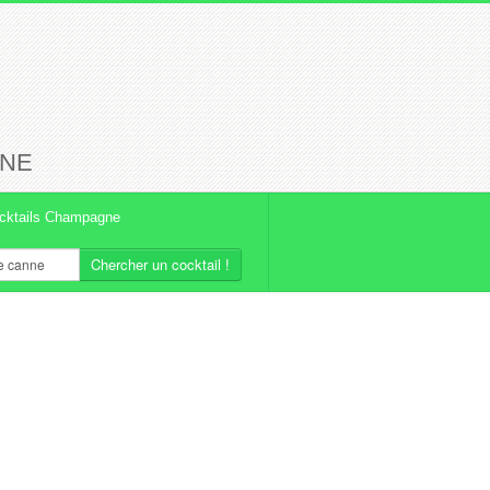
NNE
cktails Champagne
Chercher un cocktail !