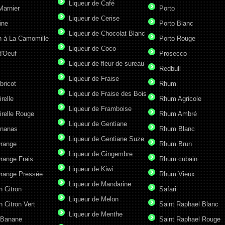
Liqueur de Café
Marnier
Porto
Liqueur de Cerise
ine
Porto Blanc
Liqueur de Chocolat Blanc
n à La Camomille
Porto Rouge
Liqueur de Coco
d'Oeuf
Prosecco
Liqueur de fleur de sureau
Redbull
Liqueur de Fraise
bricot
Rhum
Liqueur de Fraise des Bois
irelle
Rhum Agricole
Liqueur de Framboise
irelle Rouge
Rhum Ambré
Liqueur de Gentiane
Ananas
Rhum Blanc
Liqueur de Gentiane Suze
Orange
Rhum Brun
Liqueur de Gingembre
range Frais
Rhum cubain
Liqueur de Kiwi
Orange Pressée
Rhum Vieux
Liqueur de Mandarine
n Citron
Safari
Liqueur de Melon
n Citron Vert
Saint Raphael Blanc
Liqueur de Menthe
 Banane
Saint Raphael Rouge