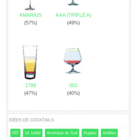
AMARIUS
AAA (TRIPLE A)
(57%)
(49%)
1789
002
(47%)
(40%)
IDÉES DE COCKTAILS
007
14 Juillet
Amérique du Sud
Anglais
Antilles