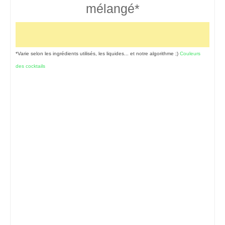
mélangé*
*Varie selon les ingrédients utilisés, les liquides... et notre algorithme ;)
Couleurs
des cocktails