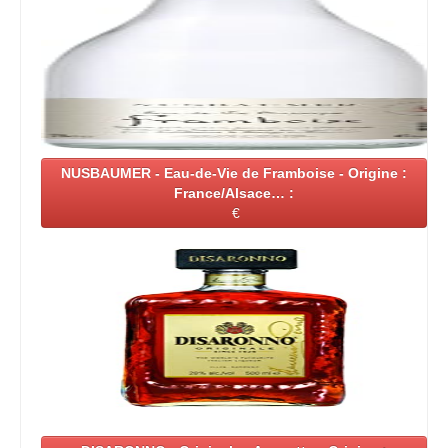
NUSBAUMER - Eau-de-Vie de Framboise - Origine :
France/Alsace… :
€