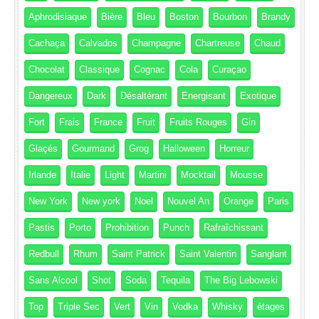
Aphrodisiaque
Bière
Bleu
Boston
Bourbon
Brandy
Cachaça
Calvados
Champagne
Chartreuse
Chaud
Chocolat
Classique
Cognac
Cola
Curaçao
Dangereux
Dark
Désaltérant
Energisant
Exotique
Fort
Frais
France
Fruit
Fruits Rouges
Gin
Glaçés
Gourmand
Grog
Halloween
Horreur
Irlande
Italie
Light
Martini
Mocktail
Mousse
New York
New york
Noel
Nouvel An
Orange
Paris
Pastis
Porto
Prohibition
Punch
Rafraîchissant
Redbull
Rhum
Saint Patrick
Saint Valentin
Sanglant
Sans Alcool
Shot
Soda
Tequila
The Big Lebowski
Top
Triple Sec
Vert
Vin
Vodka
Whisky
étages