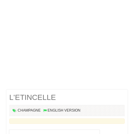
Cocktails Martini
Cocktails Champagne
Cocktails Sans alcool
Chercher un cocktail !
L'ETINCELLE
CHAMPAGNE
ENGLISH VERSION