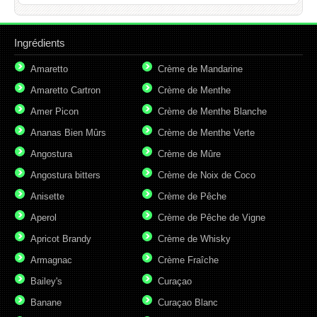
Ingrédients
Amaretto
Crème de Mandarine
Amaretto Cartron
Crème de Menthe
Amer Picon
Crème de Menthe Blanche
Ananas Bien Mûrs
Crème de Menthe Verte
Angostura
Crème de Mûre
Angostura bitters
Crème de Noix de Coco
Anisette
Crème de Pêche
Aperol
Crème de Pêche de Vigne
Apricot Brandy
Crème de Whisky
Armagnac
Crème Fraîche
Bailey's
Curaçao
Banane
Curaçao Blanc