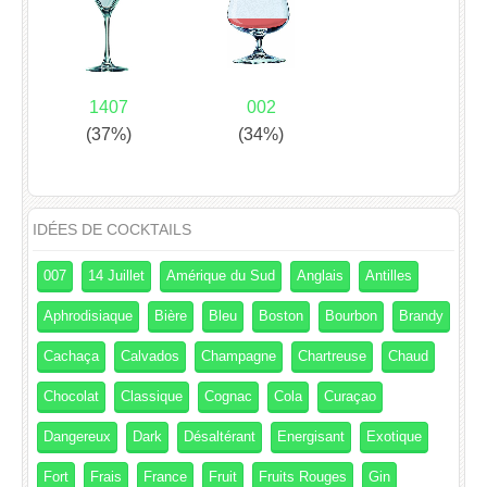
1407
002
(37%)
(34%)
IDÉES DE COCKTAILS
007
14 Juillet
Amérique du Sud
Anglais
Antilles
Aphrodisiaque
Bière
Bleu
Boston
Bourbon
Brandy
Cachaça
Calvados
Champagne
Chartreuse
Chaud
Chocolat
Classique
Cognac
Cola
Curaçao
Dangereux
Dark
Désaltérant
Energisant
Exotique
Fort
Frais
France
Fruit
Fruits Rouges
Gin