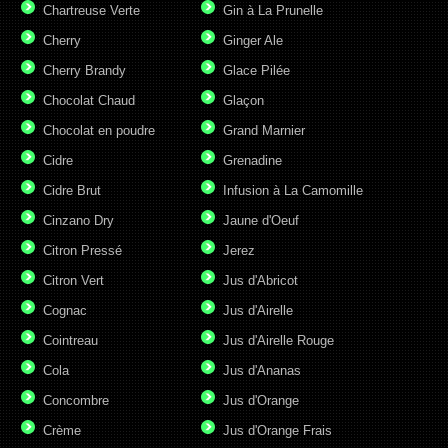
Chartreuse Verte
Gin à La Prunelle
Cherry
Ginger Ale
Cherry Brandy
Glace Pilée
Chocolat Chaud
Glaçon
Chocolat en poudre
Grand Marnier
Cidre
Grenadine
Cidre Brut
Infusion à La Camomille
Cinzano Dry
Jaune d'Oeuf
Citron Pressé
Jerez
Citron Vert
Jus d'Abricot
Cognac
Jus d'Airelle
Cointreau
Jus d'Airelle Rouge
Cola
Jus d'Ananas
Concombre
Jus d'Orange
Crème
Jus d'Orange Frais