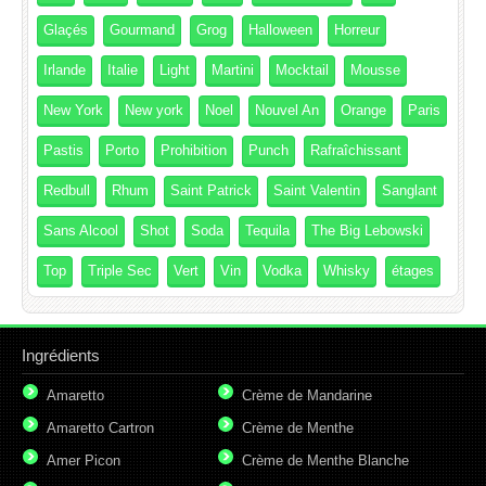
Glaçés
Gourmand
Grog
Halloween
Horreur
Irlande
Italie
Light
Martini
Mocktail
Mousse
New York
New york
Noel
Nouvel An
Orange
Paris
Pastis
Porto
Prohibition
Punch
Rafraîchissant
Redbull
Rhum
Saint Patrick
Saint Valentin
Sanglant
Sans Alcool
Shot
Soda
Tequila
The Big Lebowski
Top
Triple Sec
Vert
Vin
Vodka
Whisky
étages
Ingrédients
Amaretto
Crème de Mandarine
Amaretto Cartron
Crème de Menthe
Amer Picon
Crème de Menthe Blanche