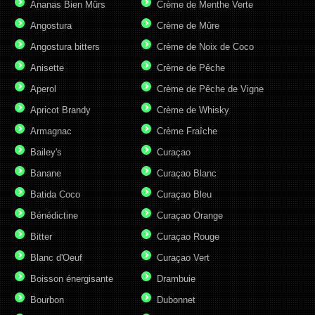
Ananas Bien Mûrs
Crème de Menthe Verte
Angostura
Crème de Mûre
Angostura bitters
Crème de Noix de Coco
Anisette
Crème de Pêche
Aperol
Crème de Pêche de Vigne
Apricot Brandy
Crème de Whisky
Armagnac
Crème Fraîche
Bailey's
Curaçao
Banane
Curaçao Blanc
Batida Coco
Curaçao Bleu
Bénédictine
Curaçao Orange
Bitter
Curaçao Rouge
Blanc d'Oeuf
Curaçao Vert
Boisson énergisante
Drambuie
Bourbon
Dubonnet