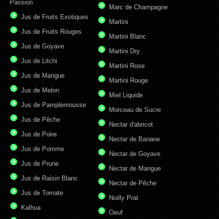
Passion
Marc de Champagne
Jus de Fruits Exotiques
Martini
Jus de Fruits Rouges
Martini Blanc
Jus de Goyave
Martini Dry
Jus de Litchi
Martini Rose
Jus de Mangue
Martini Rouge
Jus de Melon
Miel Liquide
Jus de Pamplemousse
Morceau de Sucre
Jus de Pêche
Nectar d'abricot
Jus de Poire
Nectar de Banane
Jus de Pomme
Nectar de Goyave
Jus de Prune
Nectar de Mangue
Jus de Raisin Blanc
Nectar de Pêche
Jus de Tomate
Noilly Prat
Kalhua
Oeuf