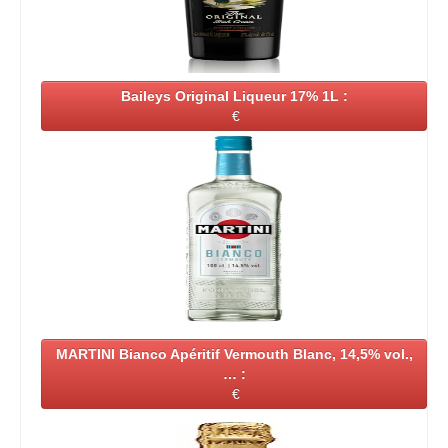
Baileys Original Liqueur 17% 1L :
€
MARTINI Bianco Apéritif Vermouth Blanc, 14,5% vol.,
… :
€