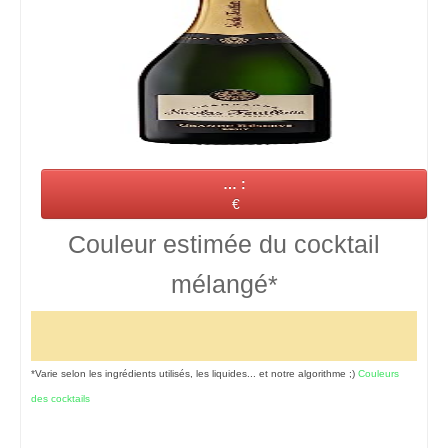
… :
€
Couleur estimée du cocktail
mélangé*
*Varie selon les ingrédients utilisés, les liquides... et notre algorithme ;)
Couleurs
des cocktails