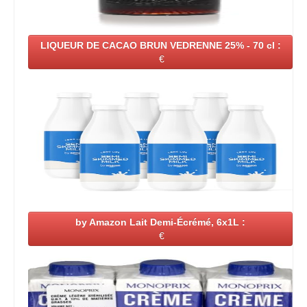
LIQUEUR DE CACAO BRUN VEDRENNE 25% - 70 cl :
€
by Amazon Lait Demi-Écrémé, 6x1L :
€