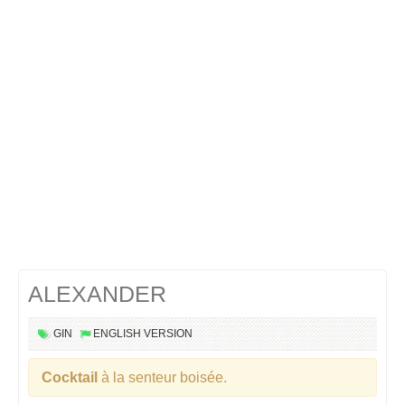
Cocktails Martini
Cocktails Champagne
Cocktails Sans alcool
Chercher un cocktail !
ALEXANDER
GIN
ENGLISH VERSION
Cocktail
à la senteur boisée.