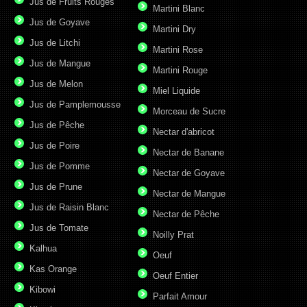
Jus de Fruits Rouges
Martini Blanc
Jus de Goyave
Martini Dry
Jus de Litchi
Martini Rose
Jus de Mangue
Martini Rouge
Jus de Melon
Miel Liquide
Jus de Pamplemousse
Morceau de Sucre
Jus de Pêche
Nectar d'abricot
Jus de Poire
Nectar de Banane
Jus de Pomme
Nectar de Goyave
Jus de Prune
Nectar de Mangue
Jus de Raisin Blanc
Nectar de Pêche
Jus de Tomate
Noilly Prat
Kalhua
Oeuf
Kas Orange
Oeuf Entier
Kibowi
Parfait Amour