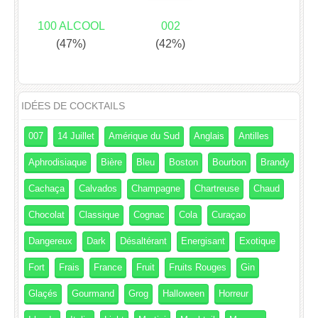
100 ALCOOL
002
(47%)
(42%)
IDÉES DE COCKTAILS
007
14 Juillet
Amérique du Sud
Anglais
Antilles
Aphrodisiaque
Bière
Bleu
Boston
Bourbon
Brandy
Cachaça
Calvados
Champagne
Chartreuse
Chaud
Chocolat
Classique
Cognac
Cola
Curaçao
Dangereux
Dark
Désaltérant
Energisant
Exotique
Fort
Frais
France
Fruit
Fruits Rouges
Gin
Glaçés
Gourmand
Grog
Halloween
Horreur