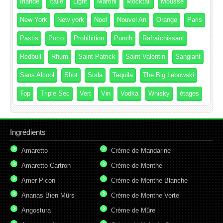
Irlande
Italie
Light
Martini
Mocktail
Mousse
New York
New york
Noel
Nouvel An
Orange
Paris
Pastis
Porto
Prohibition
Punch
Rafraîchissant
Redbull
Rhum
Saint Patrick
Saint Valentin
Sanglant
Sans Alcool
Shot
Soda
Tequila
The Big Lebowski
Top
Triple Sec
Vert
Vin
Vodka
Whisky
étages
Ingrédients
Amaretto
Crème de Mandarine
Amaretto Cartron
Crème de Menthe
Amer Picon
Crème de Menthe Blanche
Ananas Bien Mûrs
Crème de Menthe Verte
Angostura
Crème de Mûre