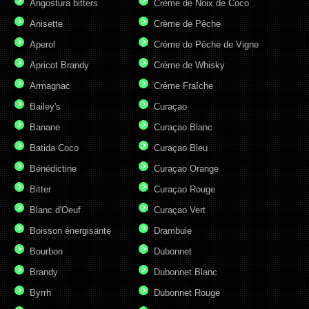
Angostura bitters
Crème de Noix de Coco
Anisette
Crème de Pêche
Aperol
Crème de Pêche de Vigne
Apricot Brandy
Crème de Whisky
Armagnac
Crème Fraîche
Bailey's
Curaçao
Banane
Curaçao Blanc
Batida Coco
Curaçao Bleu
Bénédictine
Curaçao Orange
Bitter
Curaçao Rouge
Blanc d'Oeuf
Curaçao Vert
Boisson énergisante
Drambuie
Bourbon
Dubonnet
Brandy
Dubonnet Blanc
Byrrh
Dubonnet Rouge