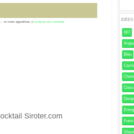
IDÉES
s... et notre algorithme ;)
Couleurs des cocktails
007
Angla
Bleu
Cach
Chart
Class
Dang
Energ
ocktail
Siroter.com
Franc
Glaç