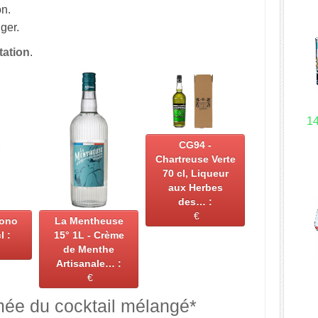
on.
ger.
tation
.
1
CG94 -
Chartreuse Verte
70 cl, Liqueur
aux Herbes
des… :
€
Mono
La Mentheuse
l :
15° 1L - Crème
de Menthe
Artisanale… :
€
mée du cocktail mélangé*