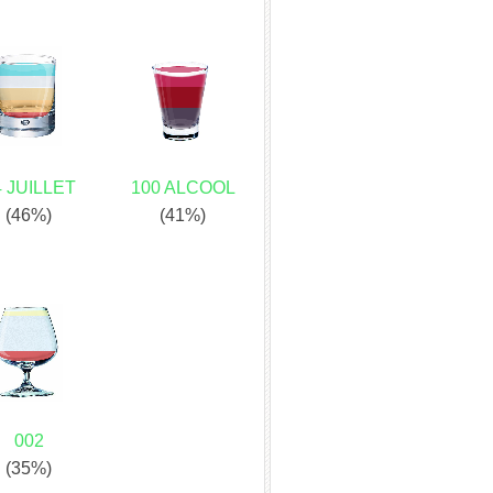
4 JUILLET
100 ALCOOL
(46%)
(41%)
002
(35%)