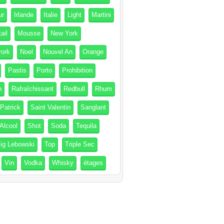
ur
Irlande
Italie
Light
Martini
ail
Mousse
New York
ork
Noel
Nouvel An
Orange
Pastis
Porto
Prohibition
h
Rafraîchissant
Redbull
Rhum
 Patrick
Saint Valentin
Sanglant
Alcool
Shot
Soda
Tequila
ig Lebowski
Top
Triple Sec
Vin
Vodka
Whisky
étages