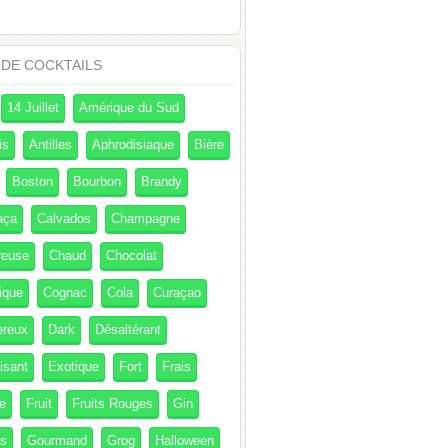
 DE COCKTAILS
14 Juillet
Amérique du Sud
is
Antilles
Aphrodisiaque
Bière
Boston
Bourbon
Brandy
aça
Calvados
Champagne
reuse
Chaud
Chocolat
ique
Cognac
Cola
Curaçao
ereux
Dark
Désaltérant
isant
Exotique
Fort
Frais
e
Fruit
Fruits Rouges
Gin
és
Gourmand
Grog
Halloween