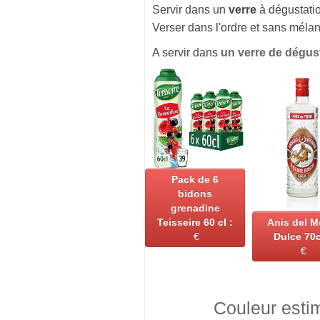
Servir dans un
verre
à dégustati
Verser dans l'ordre et sans mélan
A servir dans
un verre de dégus
Pack de 6
bidons
grenadine
Teisseire 60 cl :
Anis del 
€
Dulce 70c
€
Couleur esti