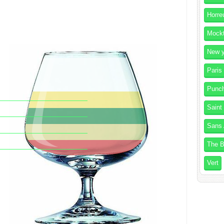
Horre
Mockt
New y
Paris
Punc
Saint
Sans 
The B
Vert