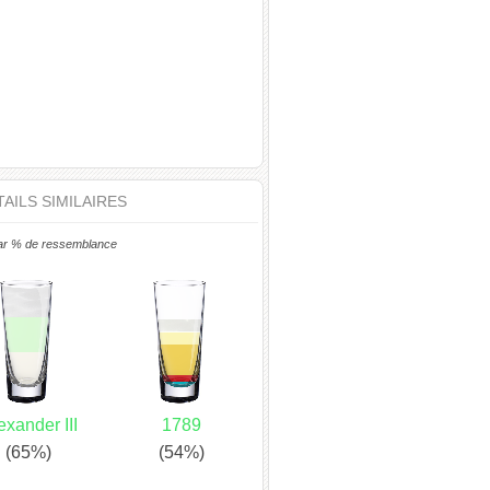
AILS SIMILAIRES
ar % de ressemblance
exander III
1789
(65%)
(54%)