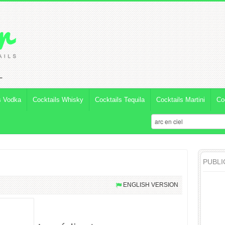
L
s Vodka
Cocktails Whisky
Cocktails Tequila
Cocktails Martini
Co
PUBLI
ENGLISH VERSION