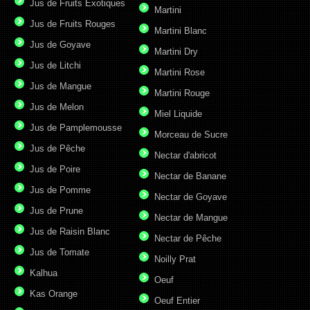
Jus de Fruits Exotiques
Martini
Jus de Fruits Rouges
Martini Blanc
Jus de Goyave
Martini Dry
Jus de Litchi
Martini Rose
Jus de Mangue
Martini Rouge
Jus de Melon
Miel Liquide
Jus de Pamplemousse
Morceau de Sucre
Jus de Pêche
Nectar d'abricot
Jus de Poire
Nectar de Banane
Jus de Pomme
Nectar de Goyave
Jus de Prune
Nectar de Mangue
Jus de Raisin Blanc
Nectar de Pêche
Jus de Tomate
Noilly Prat
Kalhua
Oeuf
Kas Orange
Oeuf Entier