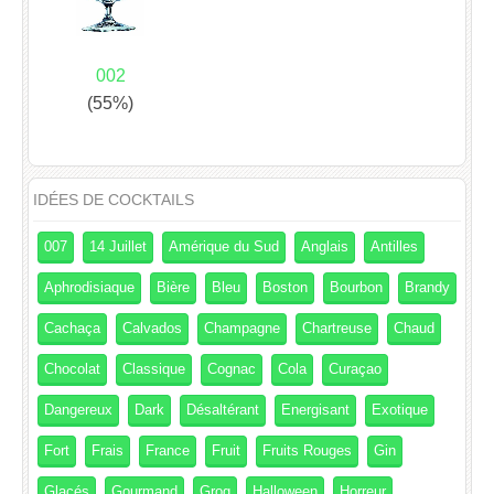
002
(55%)
IDÉES DE COCKTAILS
007
14 Juillet
Amérique du Sud
Anglais
Antilles
Aphrodisiaque
Bière
Bleu
Boston
Bourbon
Brandy
Cachaça
Calvados
Champagne
Chartreuse
Chaud
Chocolat
Classique
Cognac
Cola
Curaçao
Dangereux
Dark
Désaltérant
Energisant
Exotique
Fort
Frais
France
Fruit
Fruits Rouges
Gin
Glaçés
Gourmand
Grog
Halloween
Horreur