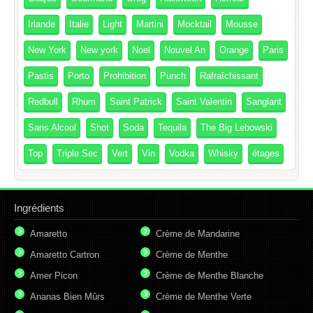
Irlande
Italie
Light
Martini
Mocktail
Mousse
New York
New york
Noel
Nouvel An
Orange
Paris
Pastis
Porto
Prohibition
Punch
Rafraîchissant
Redbull
Rhum
Saint Patrick
Saint Valentin
Sanglant
Sans Alcool
Shot
Soda
Tequila
The Big Lebowski
Top
Triple Sec
Vert
Vin
Vodka
Whisky
étages
Ingrédients
Amaretto
Crème de Mandarine
Amaretto Cartron
Crème de Menthe
Amer Picon
Crème de Menthe Blanche
Ananas Bien Mûrs
Crème de Menthe Verte