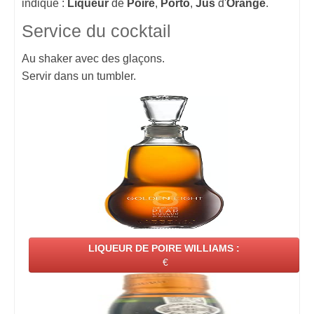
indiqué :
Liqueur
de
Poire
,
Porto
,
Jus
d'
Orange
.
Service du cocktail
Au shaker avec des glaçons.
Servir dans un tumbler.
LIQUEUR DE POIRE WILLIAMS :
€