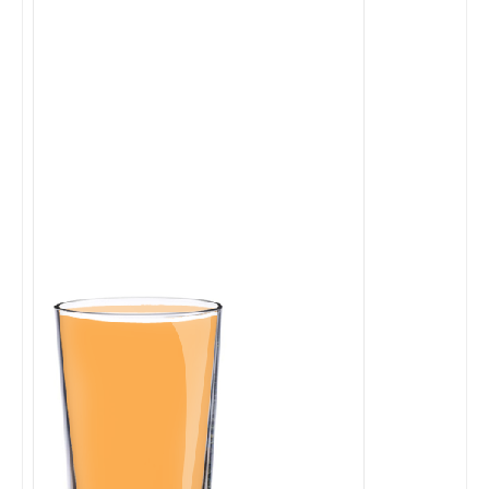
Cocktails Martini
Cocktails Champagne
Cocktails Sans alcool
Chercher un cocktail !