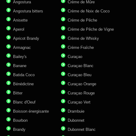
Angostura
Crème de Mûre
Angostura bitters
Crème de Noix de Coco
Anisette
Crème de Pêche
Aperol
Crème de Pêche de Vigne
Apricot Brandy
Crème de Whisky
Armagnac
Crème Fraîche
Bailey's
Curaçao
Banane
Curaçao Blanc
Batida Coco
Curaçao Bleu
Bénédictine
Curaçao Orange
Bitter
Curaçao Rouge
Blanc d'Oeuf
Curaçao Vert
Boisson énergisante
Drambuie
Bourbon
Dubonnet
Brandy
Dubonnet Blanc