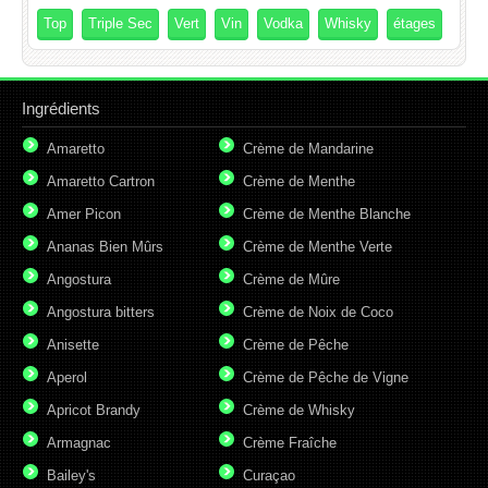
Top
Triple Sec
Vert
Vin
Vodka
Whisky
étages
Ingrédients
Amaretto
Crème de Mandarine
Amaretto Cartron
Crème de Menthe
Amer Picon
Crème de Menthe Blanche
Ananas Bien Mûrs
Crème de Menthe Verte
Angostura
Crème de Mûre
Angostura bitters
Crème de Noix de Coco
Anisette
Crème de Pêche
Aperol
Crème de Pêche de Vigne
Apricot Brandy
Crème de Whisky
Armagnac
Crème Fraîche
Bailey's
Curaçao