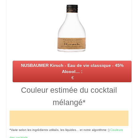
NUSBAUMER Kirsch - Eau de vie classique - 45%
Alcool… :
€
Couleur estimée du cocktail
mélangé*
*Varie selon les ingrédients utilisés, les liquides... et notre algorithme ;)
Couleurs
des cocktails