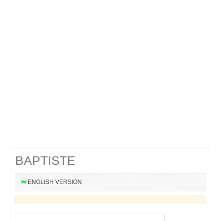
Cocktails Martini
Cocktails Champagne
Cocktails Sans alcool
Chercher un cocktail !
BAPTISTE
ENGLISH VERSION