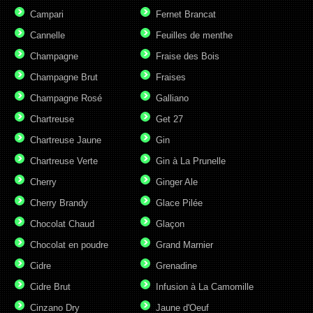
Campari
Fernet Brancat
Cannelle
Feuilles de menthe
Champagne
Fraise des Bois
Champagne Brut
Fraises
Champagne Rosé
Galliano
Chartreuse
Get 27
Chartreuse Jaune
Gin
Chartreuse Verte
Gin à La Prunelle
Cherry
Ginger Ale
Cherry Brandy
Glace Pilée
Chocolat Chaud
Glaçon
Chocolat en poudre
Grand Marnier
Cidre
Grenadine
Cidre Brut
Infusion à La Camomille
Cinzano Dry
Jaune d'Oeuf