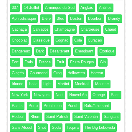
007
14 Juillet
Amérique du Sud
Anglais
Antilles
Aphrodisiaque
Bière
Bleu
Boston
Bourbon
Brandy
Cachaça
Calvados
Champagne
Chartreuse
Chaud
Chocolat
Classique
Cognac
Cola
Curaçao
Dangereux
Dark
Désaltérant
Energisant
Exotique
Fort
Frais
France
Fruit
Fruits Rouges
Gin
Glaçés
Gourmand
Grog
Halloween
Horreur
Irlande
Italie
Light
Martini
Mocktail
Mousse
New York
New york
Noel
Nouvel An
Orange
Paris
Pastis
Porto
Prohibition
Punch
Rafraîchissant
Redbull
Rhum
Saint Patrick
Saint Valentin
Sanglant
Sans Alcool
Shot
Soda
Tequila
The Big Lebowski