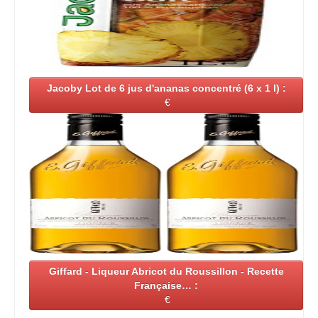
Jacoby Lot de 6 jus d'ananas concentré (6 x 1 l) :
€
Giffard - Liqueur Abricot du Roussillon - Recette
Française… :
€