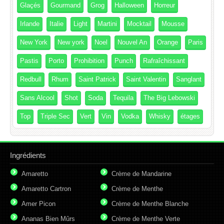
Glaçés
Gourmand
Grog
Halloween
Horreur
Irlande
Italie
Light
Martini
Mocktail
Mousse
New York
New york
Noel
Nouvel An
Orange
Paris
Pastis
Porto
Prohibition
Punch
Rafraîchissant
Redbull
Rhum
Saint Patrick
Saint Valentin
Sanglant
Sans Alcool
Shot
Soda
Tequila
The Big Lebowski
Top
Triple Sec
Vert
Vin
Vodka
Whisky
étages
Ingrédients
Amaretto
Crème de Mandarine
Amaretto Cartron
Crème de Menthe
Amer Picon
Crème de Menthe Blanche
Ananas Bien Mûrs
Crème de Menthe Verte