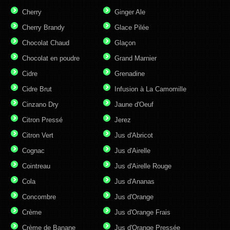
Cherry
Ginger Ale
Cherry Brandy
Glace Pilée
Chocolat Chaud
Glaçon
Chocolat en poudre
Grand Marnier
Cidre
Grenadine
Cidre Brut
Infusion à La Camomille
Cinzano Dry
Jaune d'Oeuf
Citron Pressé
Jerez
Citron Vert
Jus d'Abricot
Cognac
Jus d'Airelle
Cointreau
Jus d'Airelle Rouge
Cola
Jus d'Ananas
Concombre
Jus d'Orange
Crème
Jus d'Orange Frais
Crème de Banane
Jus d'Orange Pressée