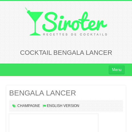
COCKTAIL BENGALA LANCER
Menu
Cocktails
BENGALA LANCER
Cocktails Rhum
Cocktails Vodka
CHAMPAGNE
ENGLISH VERSION
Cocktails Whisky
Cocktails Tequila