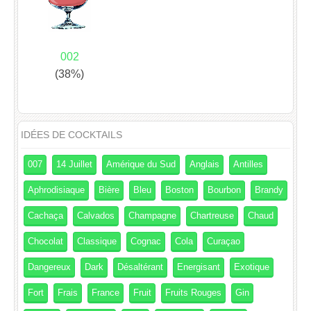
002
(38%)
IDÉES DE COCKTAILS
007
14 Juillet
Amérique du Sud
Anglais
Antilles
Aphrodisiaque
Bière
Bleu
Boston
Bourbon
Brandy
Cachaça
Calvados
Champagne
Chartreuse
Chaud
Chocolat
Classique
Cognac
Cola
Curaçao
Dangereux
Dark
Désaltérant
Energisant
Exotique
Fort
Frais
France
Fruit
Fruits Rouges
Gin