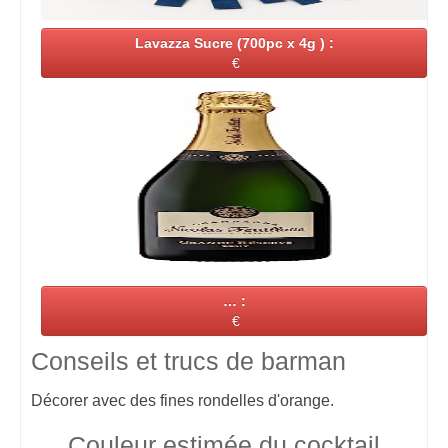
Lavazza Sucre (700pc x 4g ) :
€
… :
€
Conseils et trucs de barman
Décorer avec des fines rondelles d'orange.
Couleur estimée du cocktail