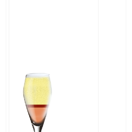
Cocktails Martini
Cocktails Champagne
Cocktails Sans alcool
Chercher un cocktail !