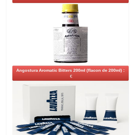
Angostura Aromatic Bitters 200ml (flacon de 200ml) :
€