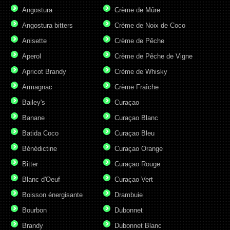
Angostura
Crème de Mûre
Angostura bitters
Crème de Noix de Coco
Anisette
Crème de Pêche
Aperol
Crème de Pêche de Vigne
Apricot Brandy
Crème de Whisky
Armagnac
Crème Fraîche
Bailey's
Curaçao
Banane
Curaçao Blanc
Batida Coco
Curaçao Bleu
Bénédictine
Curaçao Orange
Bitter
Curaçao Rouge
Blanc d'Oeuf
Curaçao Vert
Boisson énergisante
Drambuie
Bourbon
Dubonnet
Brandy
Dubonnet Blanc