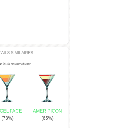
AILS SIMILAIRES
ar % de ressemblance
GEL FACE
AMER PICON
(73%)
(65%)