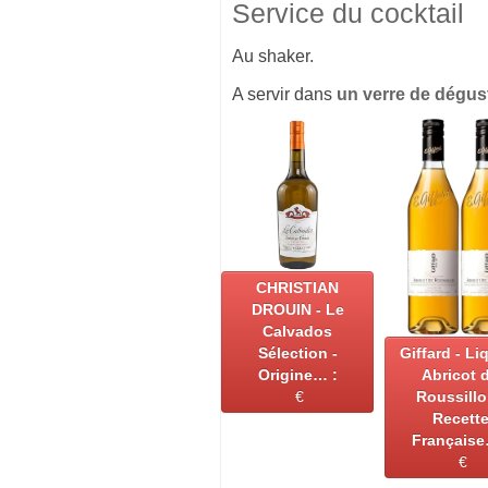
Service du cocktail
Au shaker.
A servir dans
un verre de dégus
CHRISTIAN
DROUIN - Le
Calvados
Sélection -
Giffard - Li
Origine… :
Abricot 
€
Roussillo
Recett
Française
€