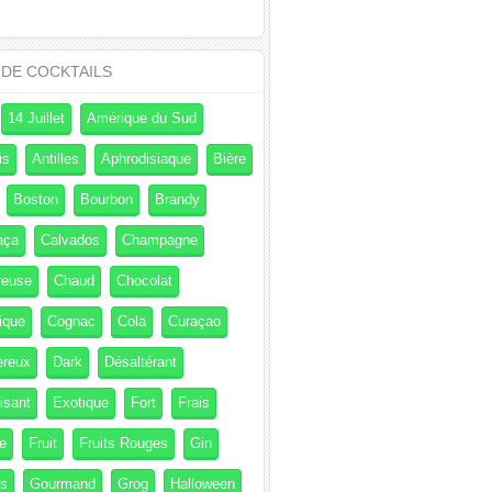
 DE COCKTAILS
14 Juillet
Amérique du Sud
is
Antilles
Aphrodisiaque
Bière
Boston
Bourbon
Brandy
aça
Calvados
Champagne
reuse
Chaud
Chocolat
ique
Cognac
Cola
Curaçao
ereux
Dark
Désaltérant
isant
Exotique
Fort
Frais
e
Fruit
Fruits Rouges
Gin
és
Gourmand
Grog
Halloween