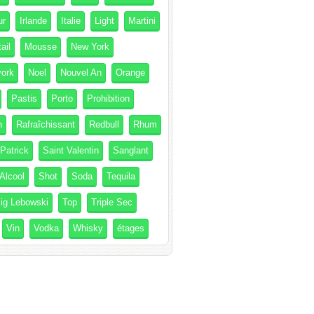
ur
Irlande
Italie
Light
Martini
ail
Mousse
New York
ork
Noel
Nouvel An
Orange
Pastis
Porto
Prohibition
h
Rafraîchissant
Redbull
Rhum
 Patrick
Saint Valentin
Sanglant
Alcool
Shot
Soda
Tequila
ig Lebowski
Top
Triple Sec
Vin
Vodka
Whisky
étages