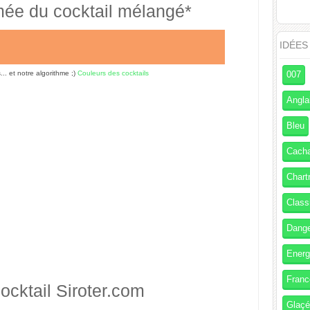
mée du cocktail mélangé*
IDÉES
s... et notre algorithme ;)
Couleurs des cocktails
007
Angla
Bleu
Cach
Chart
Class
Dang
Energ
Franc
ocktail
Siroter.com
Glaç