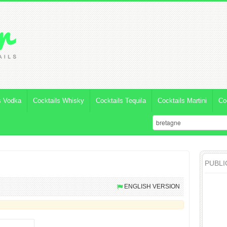
s Vodka
Cocktails Whisky
Cocktails Tequila
Cocktails Martini
Co
PUBLI
ENGLISH VERSION