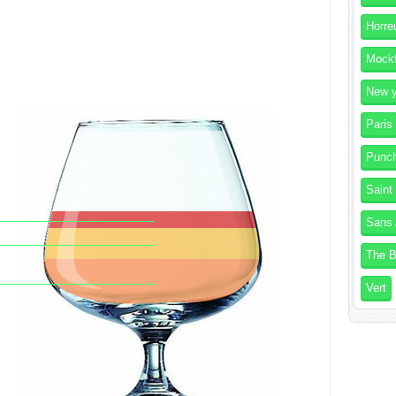
Horre
Mockt
New y
Paris
Punc
Saint
Sans 
The B
Vert