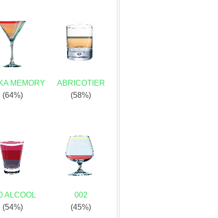
IKA MEMORY
ABRICOTIER
(64%)
(58%)
0 ALCOOL
002
(54%)
(45%)