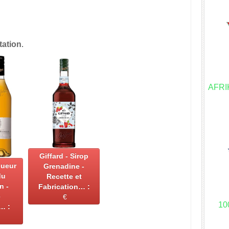
tation
.
AFR
Giffard - Sirop
queur
Grenadine -
du
Recette et
n -
Fabrication… :
e
€
10
… :