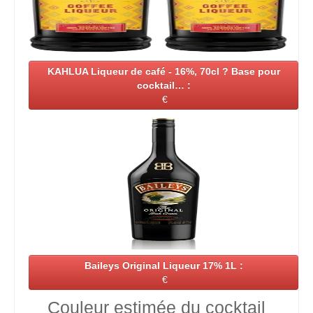
KAHLUA Liqueur de café - 16%, 70cl ? Base pour
cocktail… :
€
Baileys Original Liqueur 17% 1L :
€
Couleur estimée du cocktail