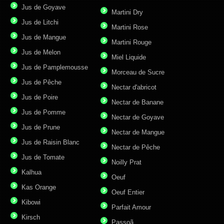
Jus de Goyave
Martini Dry
Jus de Litchi
Martini Rose
Jus de Mangue
Martini Rouge
Jus de Melon
Miel Liquide
Jus de Pamplemousse
Morceau de Sucre
Jus de Pêche
Nectar d'abricot
Jus de Poire
Nectar de Banane
Jus de Pomme
Nectar de Goyave
Jus de Prune
Nectar de Mangue
Jus de Raisin Blanc
Nectar de Pêche
Jus de Tomate
Noilly Prat
Kalhua
Oeuf
Kas Orange
Oeuf Entier
Kibowi
Parfait Amour
Kirsch
Passoã