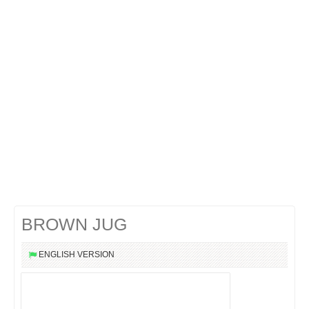
Cocktails Martini
Cocktails Champagne
Cocktails Sans alcool
Chercher un cocktail !
BROWN JUG
ENGLISH VERSION