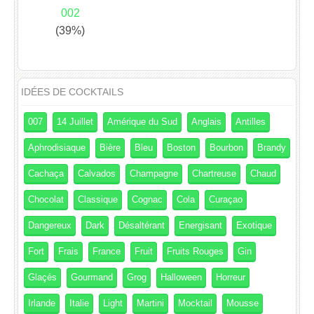
002
(39%)
IDÉES DE COCKTAILS
007
14 Juillet
Amérique du Sud
Anglais
Antilles
Aphrodisiaque
Bière
Bleu
Boston
Bourbon
Brandy
Cachaça
Calvados
Champagne
Chartreuse
Chaud
Chocolat
Classique
Cognac
Cola
Curaçao
Dangereux
Dark
Désaltérant
Energisant
Exotique
Fort
Frais
France
Fruit
Fruits Rouges
Gin
Glaçés
Gourmand
Grog
Halloween
Horreur
Irlande
Italie
Light
Martini
Mocktail
Mousse