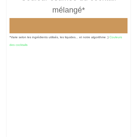
mélangé*
*Varie selon les ingrédients utilisés, les liquides... et notre algorithme ;)
Couleurs
des cocktails