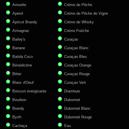
Anisette
Crème de Pêche
Aperol
Crème de Pêche de Vigne
Apricot Brandy
Crème de Whisky
Armagnac
Crème Fraîche
Bailey's
Curaçao
Banane
Curaçao Blanc
Batida Coco
Curaçao Bleu
Bénédictine
Curaçao Orange
Bitter
Curaçao Rouge
Blanc d'Oeuf
Curaçao Vert
Boisson énergisante
Drambuie
Bourbon
Dubonnet
Brandy
Dubonnet Blanc
Byrrh
Dubonnet Rouge
Cachaça
Eau