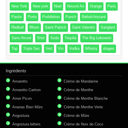
New York
New york
Noel
Nouvel An
Orange
Paris
Pastis
Porto
Prohibition
Punch
Rafraîchissant
Redbull
Rhum
Saint Patrick
Saint Valentin
Sanglant
Sans Alcool
Shot
Soda
Tequila
The Big Lebowski
Top
Triple Sec
Vert
Vin
Vodka
Whisky
étages
Ingrédients
Amaretto
Crème de Mandarine
Amaretto Cartron
Crème de Menthe
Amer Picon
Crème de Menthe Blanche
Ananas Bien Mûrs
Crème de Menthe Verte
Angostura
Crème de Mûre
Angostura bitters
Crème de Noix de Coco