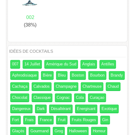
002
(38%)
IDÉES DE COCKTAILS
007
14 Juillet
Amérique du Sud
Anglais
Antilles
Aphrodisiaque
Bière
Bleu
Boston
Bourbon
Brandy
Cachaça
Calvados
Champagne
Chartreuse
Chaud
Chocolat
Classique
Cognac
Cola
Curaçao
Dangereux
Dark
Désaltérant
Energisant
Exotique
Fort
Frais
France
Fruit
Fruits Rouges
Gin
Glaçés
Gourmand
Grog
Halloween
Horreur