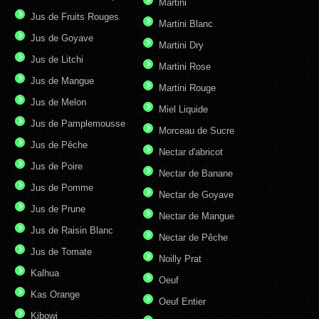
Martini
Jus de Fruits Rouges
Martini Blanc
Jus de Goyave
Martini Dry
Jus de Litchi
Martini Rose
Jus de Mangue
Martini Rouge
Jus de Melon
Miel Liquide
Jus de Pamplemousse
Morceau de Sucre
Jus de Pêche
Nectar d'abricot
Jus de Poire
Nectar de Banane
Jus de Pomme
Nectar de Goyave
Jus de Prune
Nectar de Mangue
Jus de Raisin Blanc
Nectar de Pêche
Jus de Tomate
Noilly Prat
Kalhua
Oeuf
Kas Orange
Oeuf Entier
Kibowi