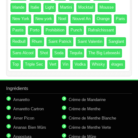
Irlande
Italie
Light
Martini
Mocktail
Mousse
New York
New york
Noel
Nouvel An
Orange
Paris
Pastis
Porto
Prohibition
Punch
Rafraîchissant
Redbull
Rhum
Saint Patrick
Saint Valentin
Sanglant
Sans Alcool
Shot
Soda
Tequila
The Big Lebowski
Top
Triple Sec
Vert
Vin
Vodka
Whisky
étages
Ingrédients
Amaretto
Crème de Mandarine
Amaretto Cartron
Crème de Menthe
Amer Picon
Crème de Menthe Blanche
Ananas Bien Mûrs
Crème de Menthe Verte
Angostura
Crème de Mûre