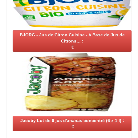
BJORG - Jus de Citron Cuisine - à Base de Jus de
Citrons… :
€
Jacoby Lot de 6 jus d'ananas concentré (6 x 1 l) :
€