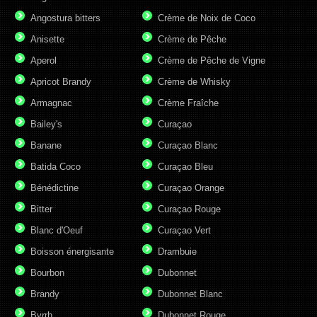
Angostura bitters
Crème de Noix de Coco
Anisette
Crème de Pêche
Aperol
Crème de Pêche de Vigne
Apricot Brandy
Crème de Whisky
Armagnac
Crème Fraîche
Bailey's
Curaçao
Banane
Curaçao Blanc
Batida Coco
Curaçao Bleu
Bénédictine
Curaçao Orange
Bitter
Curaçao Rouge
Blanc d'Oeuf
Curaçao Vert
Boisson énergisante
Drambuie
Bourbon
Dubonnet
Brandy
Dubonnet Blanc
Byrrh
Dubonnet Rouge