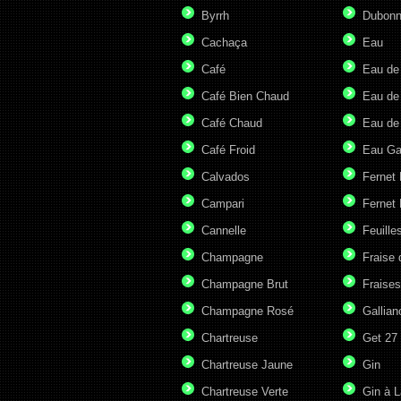
Byrrh
Dubonn
Cachaça
Eau
Café
Eau de
Café Bien Chaud
Eau de
Café Chaud
Eau de
Café Froid
Eau G
Calvados
Fernet
Campari
Fernet 
Cannelle
Feuille
Champagne
Fraise 
Champagne Brut
Fraises
Champagne Rosé
Gallian
Chartreuse
Get 27
Chartreuse Jaune
Gin
Chartreuse Verte
Gin à L