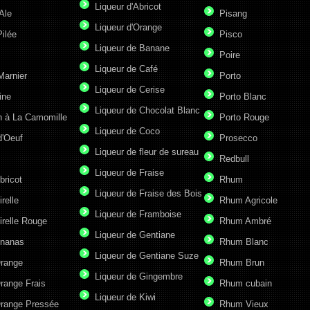
Liqueur d'Abricot
Ale
Pisang
Liqueur d'Orange
ilée
Pisco
Liqueur de Banane
Poire
Liqueur de Café
Marnier
Porto
Liqueur de Cerise
ine
Porto Blanc
Liqueur de Chocolat Blanc
n à La Camomille
Porto Rouge
Liqueur de Coco
d'Oeuf
Prosecco
Liqueur de fleur de sureau
Redbull
Liqueur de Fraise
bricot
Rhum
Liqueur de Fraise des Bois
irelle
Rhum Agricole
Liqueur de Framboise
irelle Rouge
Rhum Ambré
Liqueur de Gentiane
Ananas
Rhum Blanc
Liqueur de Gentiane Suze
Orange
Rhum Brun
Liqueur de Gingembre
range Frais
Rhum cubain
Liqueur de Kiwi
Orange Pressée
Rhum Vieux