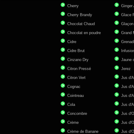
Cherry
Ginger 
Cherry Brandy
Glace P
Chocolat Chaud
Glaçon
Chocolat en poudre
Grand 
Cidre
Grenad
Cidre Brut
Infusio
Cinzano Dry
Jaune 
Citron Pressé
Jerez
Citron Vert
Jus d'A
Cognac
Jus d'A
Cointreau
Jus d'A
Cola
Jus d'
Concombre
Jus d'
Crème
Jus d'O
Crème de Banane
Jus d'