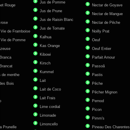
Jus de Pomme
et Rouge
Nectar de Goyave
Jus de Prune
Nectar de Mangue
Jus de Raisin Blanc
 rose
Nectar de Pêche
Jus de Tomate
 Vie de Framboise
Noilly Prat
Kalhua
 Vie de Pomme
Oeuf
Kas Orange
azeuse
Oeuf Entier
Kibowi
 Branca
Parfait Amour
Kirsch
Brancat
Passoã
Kummel
s de menthe
Pastis
Lait
des Bois
Pêche
Lait de Coco
Pêcher Mignon
Lait Frais
o
Pernod
Lime cordial
Picon
Limonade
Pimm's
Limoncello
a Prunelle
Pineau Des Charentes