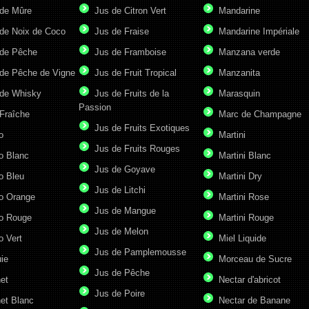
de Mûre
Jus de Citron Vert
Mandarine
de Noix de Coco
Jus de Fraise
Mandarine Impériale
de Pêche
Jus de Framboise
Manzana verde
de Pêche de Vigne
Jus de Fruit Tropical
Manzanita
de Whisky
Jus de Fruits de la
Marasquin
Passion
Fraîche
Marc de Champagne
Jus de Fruits Exotiques
o
Martini
Jus de Fruits Rouges
o Blanc
Martini Blanc
Jus de Goyave
o Bleu
Martini Dry
Jus de Litchi
o Orange
Martini Rose
Jus de Mangue
o Rouge
Martini Rouge
Jus de Melon
o Vert
Miel Liquide
Jus de Pamplemousse
ie
Morceau de Sucre
Jus de Pêche
et
Nectar d'abricot
Jus de Poire
et Blanc
Nectar de Banane