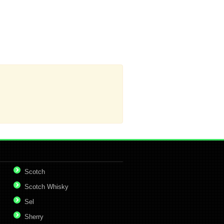
Scotch
Scotch Whisky
Sel
Sherry