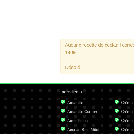
Aucune recette de cocktail corr
1909
Désolé !
Ingrédients
Amaretto
Crème 
Amaretto Cartron
Crème 
Amer Picon
Crème 
Ananas Bien Mûrs
Crème 