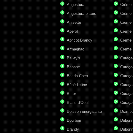
Angostura
Crème 
Angostura bitters
Crème 
Anisette
Crème 
Aperol
Crème 
Apricot Brandy
Crème 
Armagnac
Crème 
Bailey's
Curaça
Banane
Curaça
Batida Coco
Curaça
Bénédictine
Curaça
Bitter
Curaça
Blanc d'Oeuf
Curaça
Boisson énergisante
Drambu
Bourbon
Dubonn
Brandy
Dubonn