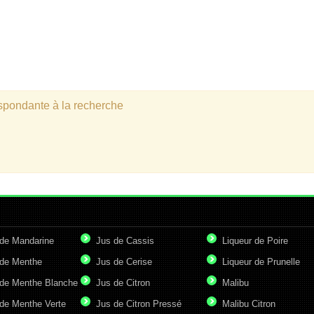
espondante à la recherche
de Mandarine
Jus de Cassis
Liqueur de Poire
de Menthe
Jus de Cerise
Liqueur de Prunelle
de Menthe Blanche
Jus de Citron
Malibu
de Menthe Verte
Jus de Citron Pressé
Malibu Citron