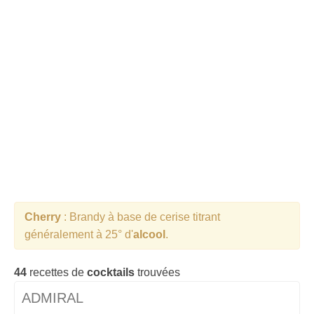
Cocktails Martini
Cocktails Champagne
Cocktails Sans alcool
Chercher un cocktail !
Cherry
: Brandy à base de cerise titrant
généralement à 25° d'
alcool
.
44
recettes de
cocktails
trouvées
ADMIRAL