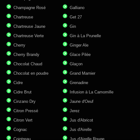
Champagne Rosé
Galliano
Chartreuse
Get 27
Chartreuse Jaune
Gin
Chartreuse Verte
Gin à La Prunelle
Cherry
Ginger Ale
Cherry Brandy
Glace Pilée
Chocolat Chaud
Glaçon
Chocolat en poudre
Grand Marnier
Cidre
Grenadine
Cidre Brut
Infusion à La Camomille
Cinzano Dry
Jaune d'Oeuf
Citron Pressé
Jerez
Citron Vert
Jus d'Abricot
Cognac
Jus d'Airelle
Cointreau
Jus d'Airelle Rouge