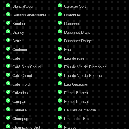
Blanc d'Oeuf
Curaçao Vert
Boisson énergisante
Drambuie
Bourbon
Dubonnet
Brandy
Dubonnet Blanc
Byrrh
Dubonnet Rouge
Cachaça
Eau
Café
Eau de rose
Café Bien Chaud
Eau de Vie de Framboise
Café Chaud
Eau de Vie de Pomme
Café Froid
Eau Gazeuse
Calvados
Fernet Branca
Campari
Fernet Brancat
Cannelle
Feuilles de menthe
Champagne
Fraise des Bois
Champagne Brut
Fraises