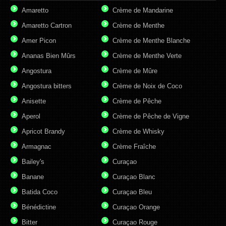
Amaretto
Crème de Mandarine
Amaretto Cartron
Crème de Menthe
Amer Picon
Crème de Menthe Blanche
Ananas Bien Mûrs
Crème de Menthe Verte
Angostura
Crème de Mûre
Angostura bitters
Crème de Noix de Coco
Anisette
Crème de Pêche
Aperol
Crème de Pêche de Vigne
Apricot Brandy
Crème de Whisky
Armagnac
Crème Fraîche
Bailey's
Curaçao
Banane
Curaçao Blanc
Batida Coco
Curaçao Bleu
Bénédictine
Curaçao Orange
Bitter
Curaçao Rouge