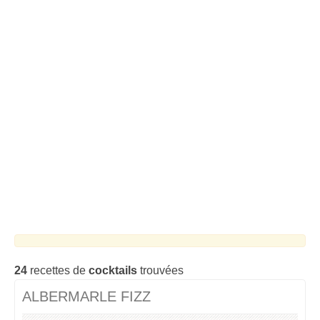
Cocktails Tequila
Cocktails Martini
Cocktails Champagne
Cocktails Sans alcool
Chercher un cocktail !
24
recettes de
cocktails
trouvées
ALBERMARLE FIZZ