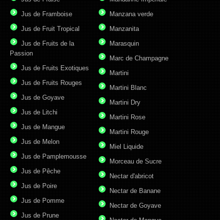
Jus de Framboise
Manzana verde
Jus de Fruit Tropical
Manzanita
Jus de Fruits de la
Marasquin
Passion
Marc de Champagne
Jus de Fruits Exotiques
Martini
Jus de Fruits Rouges
Martini Blanc
Jus de Goyave
Martini Dry
Jus de Litchi
Martini Rose
Jus de Mangue
Martini Rouge
Jus de Melon
Miel Liquide
Jus de Pamplemousse
Morceau de Sucre
Jus de Pêche
Nectar d'abricot
Jus de Poire
Nectar de Banane
Jus de Pomme
Nectar de Goyave
Jus de Prune