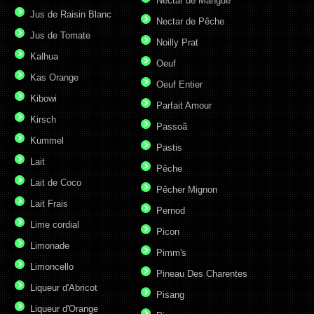
Nectar de Mangue
Jus de Raisin Blanc
Nectar de Pêche
Jus de Tomate
Noilly Prat
Kalhua
Oeuf
Kas Orange
Oeuf Entier
Kibowi
Parfait Amour
Kirsch
Passoã
Kummel
Pastis
Lait
Pêche
Lait de Coco
Pêcher Mignon
Lait Frais
Pernod
Lime cordial
Picon
Limonade
Pimm's
Limoncello
Pineau Des Charentes
Liqueur d'Abricot
Pisang
Liqueur d'Orange