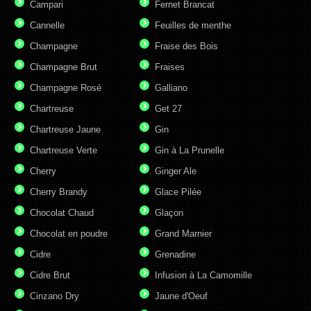
Campari
Fernet Brancat
Cannelle
Feuilles de menthe
Champagne
Fraise des Bois
Champagne Brut
Fraises
Champagne Rosé
Galliano
Chartreuse
Get 27
Chartreuse Jaune
Gin
Chartreuse Verte
Gin à La Prunelle
Cherry
Ginger Ale
Cherry Brandy
Glace Pilée
Chocolat Chaud
Glaçon
Chocolat en poudre
Grand Marnier
Cidre
Grenadine
Cidre Brut
Infusion à La Camomille
Cinzano Dry
Jaune d'Oeuf