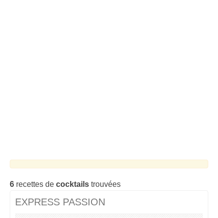
Cocktails Tequila
Cocktails Martini
Cocktails Champagne
Cocktails Sans alcool
Chercher un cocktail !
6
recettes de
cocktails
trouvées
EXPRESS PASSION