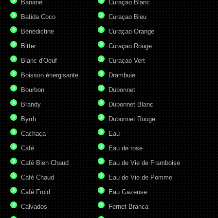
Banane
Curaçao Blanc
Batida Coco
Curaçao Bleu
Bénédictine
Curaçao Orange
Bitter
Curaçao Rouge
Blanc d'Oeuf
Curaçao Vert
Boisson énergisante
Drambuie
Bourbon
Dubonnet
Brandy
Dubonnet Blanc
Byrrh
Dubonnet Rouge
Cachaça
Eau
Café
Eau de rose
Café Bien Chaud
Eau de Vie de Framboise
Café Chaud
Eau de Vie de Pomme
Café Froid
Eau Gazeuse
Calvados
Fernet Branca