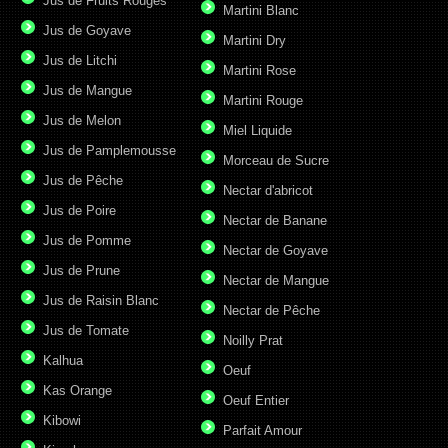
Jus de Fruits Rouges
Martini Blanc
Jus de Goyave
Martini Dry
Jus de Litchi
Martini Rose
Jus de Mangue
Martini Rouge
Jus de Melon
Miel Liquide
Jus de Pamplemousse
Morceau de Sucre
Jus de Pêche
Nectar d'abricot
Jus de Poire
Nectar de Banane
Jus de Pomme
Nectar de Goyave
Jus de Prune
Nectar de Mangue
Jus de Raisin Blanc
Nectar de Pêche
Jus de Tomate
Noilly Prat
Kalhua
Oeuf
Kas Orange
Oeuf Entier
Kibowi
Parfait Amour