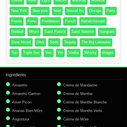
Irlande
Italie
Light
Martini
Mocktail
Mousse
New York
New york
Noel
Nouvel An
Orange
Paris
Pastis
Porto
Prohibition
Punch
Rafraîchissant
Redbull
Rhum
Saint Patrick
Saint Valentin
Sanglant
Sans Alcool
Shot
Soda
Tequila
The Big Lebowski
Top
Triple Sec
Vert
Vin
Vodka
Whisky
étages
Ingrédients
Amaretto
Crème de Mandarine
Amaretto Cartron
Crème de Menthe
Amer Picon
Crème de Menthe Blanche
Ananas Bien Mûrs
Crème de Menthe Verte
Angostura
Crème de Mûre