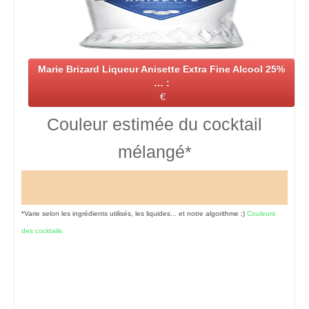
Marie Brizard Liqueur Anisette Extra Fine Alcool 25%
… :
€
Couleur estimée du cocktail
mélangé*
*Varie selon les ingrédients utilisés, les liquides... et notre algorithme ;)
Couleurs
des cocktails