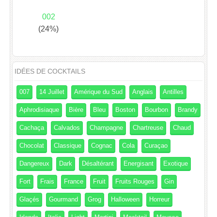
002
(24%)
IDÉES DE COCKTAILS
007
14 Juillet
Amérique du Sud
Anglais
Antilles
Aphrodisiaque
Bière
Bleu
Boston
Bourbon
Brandy
Cachaça
Calvados
Champagne
Chartreuse
Chaud
Chocolat
Classique
Cognac
Cola
Curaçao
Dangereux
Dark
Désaltérant
Energisant
Exotique
Fort
Frais
France
Fruit
Fruits Rouges
Gin
Glaçés
Gourmand
Grog
Halloween
Horreur