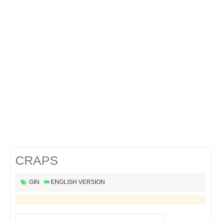
Cocktails Martini
Cocktails Champagne
Cocktails Sans alcool
Chercher un cocktail !
CRAPS
GIN
ENGLISH VERSION