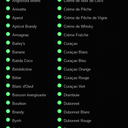
Angostura bitters
Crème de Noix de Coco
Anisette
Crème de Pêche
Aperol
Crème de Pêche de Vigne
Apricot Brandy
Crème de Whisky
Armagnac
Crème Fraîche
Bailey's
Curaçao
Banane
Curaçao Blanc
Batida Coco
Curaçao Bleu
Bénédictine
Curaçao Orange
Bitter
Curaçao Rouge
Blanc d'Oeuf
Curaçao Vert
Boisson énergisante
Drambuie
Bourbon
Dubonnet
Brandy
Dubonnet Blanc
Byrrh
Dubonnet Rouge