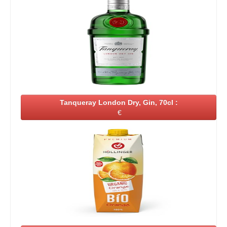
Tanqueray London Dry, Gin, 70cl :
€