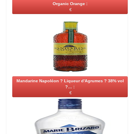
Organic Orange :
€
Mandarine Napoléon ? Liqueur d'Agrumes ? 38% vol
?… :
€