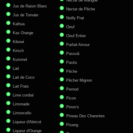
Nectar de Mangue
Jus de Raisin Blanc
Nectar de Pêche
Jus de Tomate
Noilly Prat
Kalhua
Oeuf
Kas Orange
Oeuf Entier
Kibowi
Parfait Amour
Kirsch
Passoã
Kummel
Pastis
Lait
Pêche
Lait de Coco
Pêcher Mignon
Lait Frais
Pernod
Lime cordial
Picon
Limonade
Pimm's
Limoncello
Pineau Des Charentes
Liqueur d'Abricot
Pisang
Liqueur d'Orange