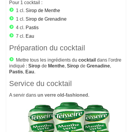
Pour
1
cocktail :
1 cl.
Sirop de Menthe
1 cl.
Sirop de Grenadine
4 cl.
Pastis
7 cl.
Eau
Préparation du cocktail
Mettre tous les ingrédients du
cocktail
dans l'ordre
indiqué :
Sirop
de
Menthe
,
Sirop
de
Grenadine
,
Pastis
,
Eau
.
Service du cocktail
A servir dans
un verre old-fashioned
.