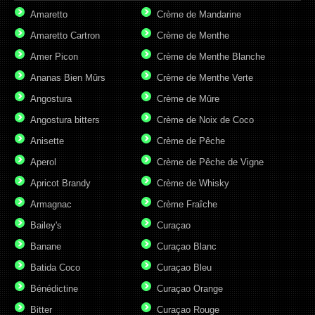
Amaretto
Crème de Mandarine
Amaretto Cartron
Crème de Menthe
Amer Picon
Crème de Menthe Blanche
Ananas Bien Mûrs
Crème de Menthe Verte
Angostura
Crème de Mûre
Angostura bitters
Crème de Noix de Coco
Anisette
Crème de Pêche
Aperol
Crème de Pêche de Vigne
Apricot Brandy
Crème de Whisky
Armagnac
Crème Fraîche
Bailey's
Curaçao
Banane
Curaçao Blanc
Batida Coco
Curaçao Bleu
Bénédictine
Curaçao Orange
Bitter
Curaçao Rouge