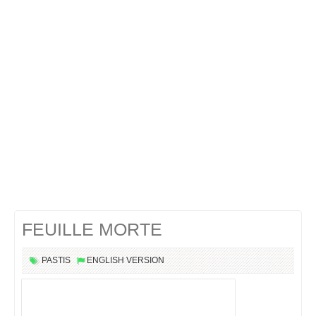
Cocktails Martini
Cocktails Champagne
Cocktails Sans alcool
Chercher un cocktail !
FEUILLE MORTE
PASTIS
ENGLISH VERSION