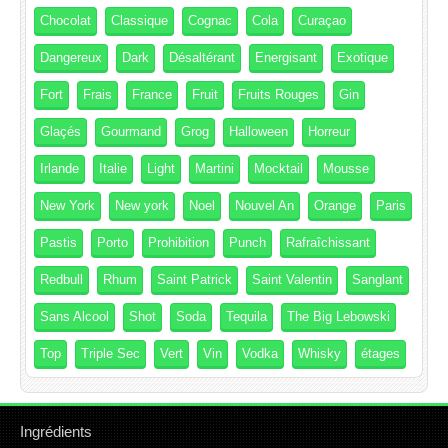
Chocolat
Classique
Cognac
Cola
Curaçao
Dangereux
Dark
Désaltérant
Energisant
Exotique
Fort
Frais
France
Fruit
Fruits Rouges
Gin
Glaçés
Gourmand
Grog
Halloween
Horreur
Irlande
Italie
Light
Martini
Mocktail
Mousse
New York
New york
Noel
Nouvel An
Orange
Paris
Pastis
Porto
Prohibition
Punch
Rafraîchissant
Redbull
Rhum
Saint Patrick
Saint Valentin
Sanglant
Sans Alcool
Shot
Soda
Tequila
The Big Lebowski
Top
Triple Sec
Vert
Vin
Vodka
Whisky
étages
Ingrédients