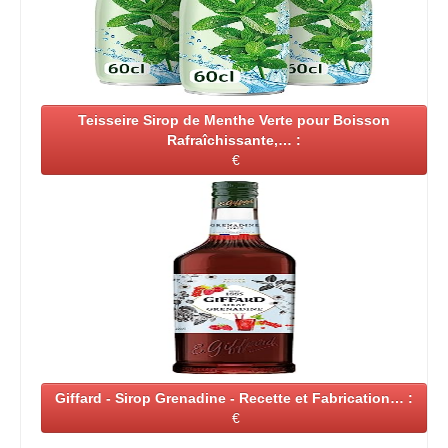
Teisseire Sirop de Menthe Verte pour Boisson
Rafraîchissante,… :
€
Giffard - Sirop Grenadine - Recette et Fabrication… :
€