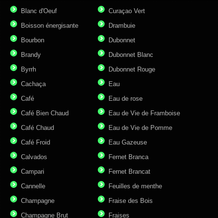
Blanc d'Oeuf
Curaçao Vert
Boisson énergisante
Drambuie
Bourbon
Dubonnet
Brandy
Dubonnet Blanc
Byrrh
Dubonnet Rouge
Cachaça
Eau
Café
Eau de rose
Café Bien Chaud
Eau de Vie de Framboise
Café Chaud
Eau de Vie de Pomme
Café Froid
Eau Gazeuse
Calvados
Fernet Branca
Campari
Fernet Brancat
Cannelle
Feuilles de menthe
Champagne
Fraise des Bois
Champagne Brut
Fraises