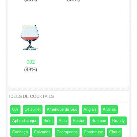
002
(48%)
IDÉES DE COCKTAILS
007
14 Juillet
Amérique du Sud
Anglais
Antilles
Aphrodisiaque
Bière
Bleu
Boston
Bourbon
Brandy
Cachaça
Calvados
Champagne
Chartreuse
Chaud