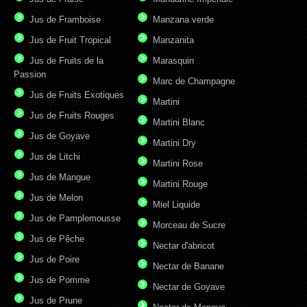
Jus de Framboise
Manzana verde
Jus de Fruit Tropical
Manzanita
Jus de Fruits de la
Marasquin
Passion
Marc de Champagne
Jus de Fruits Exotiques
Martini
Jus de Fruits Rouges
Martini Blanc
Jus de Goyave
Martini Dry
Jus de Litchi
Martini Rose
Jus de Mangue
Martini Rouge
Jus de Melon
Miel Liquide
Jus de Pamplemousse
Morceau de Sucre
Jus de Pêche
Nectar d'abricot
Jus de Poire
Nectar de Banane
Jus de Pomme
Nectar de Goyave
Jus de Prune