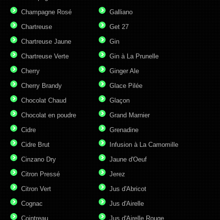
Champagne Rosé
Galliano
Chartreuse
Get 27
Chartreuse Jaune
Gin
Chartreuse Verte
Gin à La Prunelle
Cherry
Ginger Ale
Cherry Brandy
Glace Pilée
Chocolat Chaud
Glaçon
Chocolat en poudre
Grand Marnier
Cidre
Grenadine
Cidre Brut
Infusion à La Camomille
Cinzano Dry
Jaune d'Oeuf
Citron Pressé
Jerez
Citron Vert
Jus d'Abricot
Cognac
Jus d'Airelle
Cointreau
Jus d'Airelle Rouge