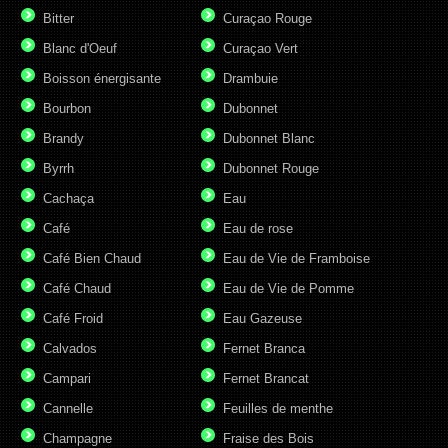
Bitter
Curaçao Rouge
Blanc d'Oeuf
Curaçao Vert
Boisson énergisante
Drambuie
Bourbon
Dubonnet
Brandy
Dubonnet Blanc
Byrrh
Dubonnet Rouge
Cachaça
Eau
Café
Eau de rose
Café Bien Chaud
Eau de Vie de Framboise
Café Chaud
Eau de Vie de Pomme
Café Froid
Eau Gazeuse
Calvados
Fernet Branca
Campari
Fernet Brancat
Cannelle
Feuilles de menthe
Champagne
Fraise des Bois