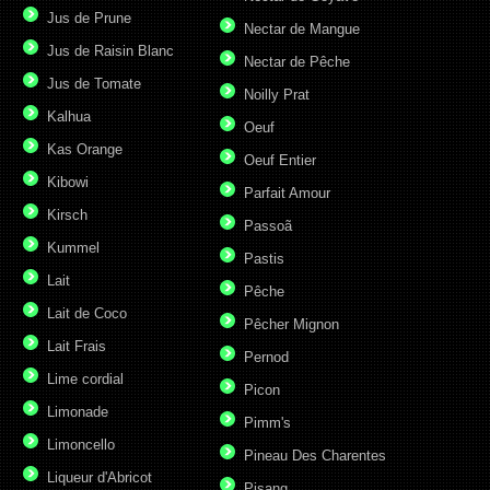
Jus de Prune
Nectar de Mangue
Jus de Raisin Blanc
Nectar de Pêche
Jus de Tomate
Noilly Prat
Kalhua
Oeuf
Kas Orange
Oeuf Entier
Kibowi
Parfait Amour
Kirsch
Passoã
Kummel
Pastis
Lait
Pêche
Lait de Coco
Pêcher Mignon
Lait Frais
Pernod
Lime cordial
Picon
Limonade
Pimm's
Limoncello
Pineau Des Charentes
Liqueur d'Abricot
Pisang