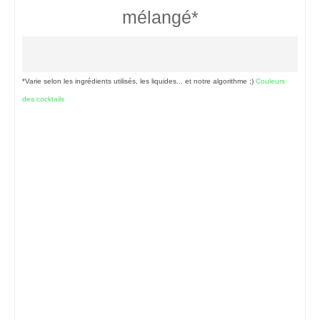
mélangé*
*Varie selon les ingrédients utilisés, les liquides... et notre algorithme ;)
Couleurs
des cocktails