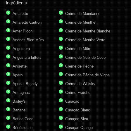
Ingrédients
Amaretto
Crème de Mandarine
Amaretto Cartron
Crème de Menthe
Amer Picon
Crème de Menthe Blanche
Ananas Bien Mûrs
Crème de Menthe Verte
Angostura
Crème de Mûre
Angostura bitters
Crème de Noix de Coco
Anisette
Crème de Pêche
Aperol
Crème de Pêche de Vigne
Apricot Brandy
Crème de Whisky
Armagnac
Crème Fraîche
Bailey's
Curaçao
Banane
Curaçao Blanc
Batida Coco
Curaçao Bleu
Bénédictine
Curaçao Orange