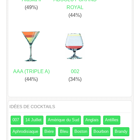
(49%)
ROYAL
(44%)
AAA (TRIPLE A)
002
(44%)
(34%)
IDÉES DE COCKTAILS
007
14 Juillet
Amérique du Sud
Anglais
Antilles
Aphrodisiaque
Bière
Bleu
Boston
Bourbon
Brandy