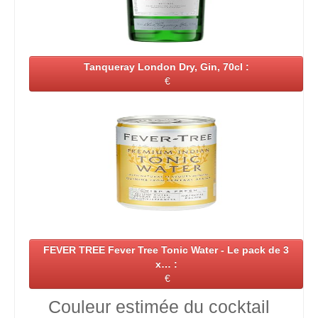
Tanqueray London Dry, Gin, 70cl :
€
FEVER TREE Fever Tree Tonic Water - Le pack de 3
x… :
€
Couleur estimée du cocktail