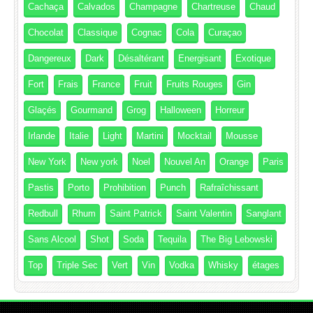
Cachaça
Calvados
Champagne
Chartreuse
Chaud
Chocolat
Classique
Cognac
Cola
Curaçao
Dangereux
Dark
Désaltérant
Energisant
Exotique
Fort
Frais
France
Fruit
Fruits Rouges
Gin
Glaçés
Gourmand
Grog
Halloween
Horreur
Irlande
Italie
Light
Martini
Mocktail
Mousse
New York
New york
Noel
Nouvel An
Orange
Paris
Pastis
Porto
Prohibition
Punch
Rafraîchissant
Redbull
Rhum
Saint Patrick
Saint Valentin
Sanglant
Sans Alcool
Shot
Soda
Tequila
The Big Lebowski
Top
Triple Sec
Vert
Vin
Vodka
Whisky
étages