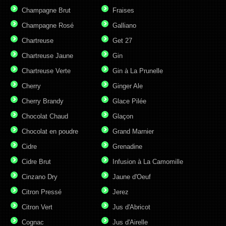
Champagne Brut
Fraises
Champagne Rosé
Galliano
Chartreuse
Get 27
Chartreuse Jaune
Gin
Chartreuse Verte
Gin à La Prunelle
Cherry
Ginger Ale
Cherry Brandy
Glace Pilée
Chocolat Chaud
Glaçon
Chocolat en poudre
Grand Marnier
Cidre
Grenadine
Cidre Brut
Infusion à La Camomille
Cinzano Dry
Jaune d'Oeuf
Citron Pressé
Jerez
Citron Vert
Jus d'Abricot
Cognac
Jus d'Airelle