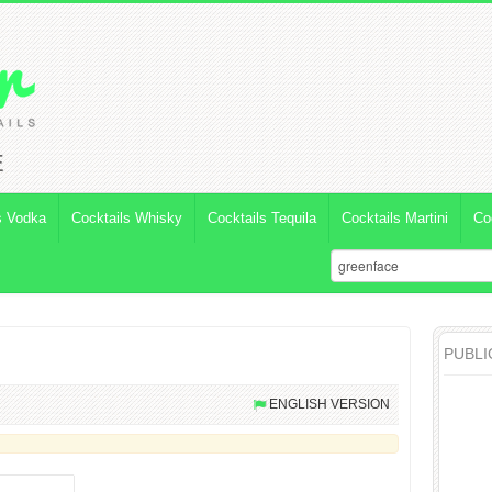
E
s Vodka
Cocktails Whisky
Cocktails Tequila
Cocktails Martini
Co
PUBLI
ENGLISH VERSION