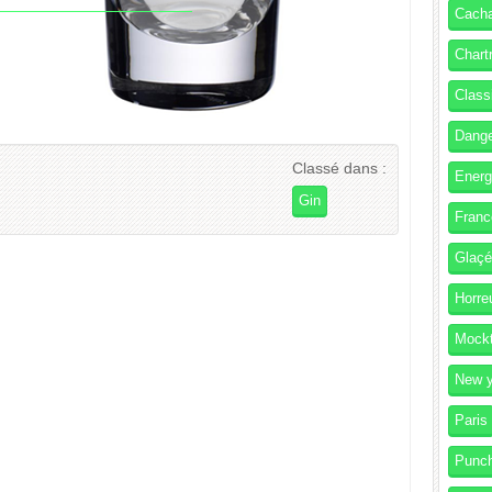
Cach
Chart
Class
Dang
Classé dans :
Energ
Gin
Franc
Glaç
Horre
Mockt
New y
Paris
Punc