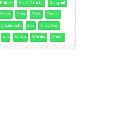
 Patrick
Saint Valentin
Sanglant
Alcool
Shot
Soda
Tequila
ig Lebowski
Top
Triple Sec
Vin
Vodka
Whisky
étages