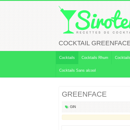
COCKTAIL GREENFAC
Cocktails
Cocktails Rhum
Cocktail
Cocktails Sans alcool
GREENFACE
GIN