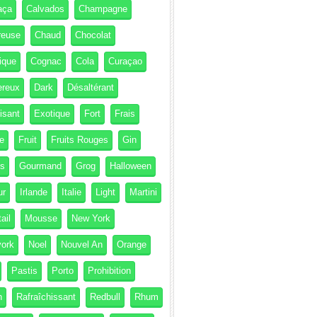
aça
Calvados
Champagne
reuse
Chaud
Chocolat
ique
Cognac
Cola
Curaçao
ereux
Dark
Désaltérant
isant
Exotique
Fort
Frais
e
Fruit
Fruits Rouges
Gin
és
Gourmand
Grog
Halloween
ur
Irlande
Italie
Light
Martini
ail
Mousse
New York
ork
Noel
Nouvel An
Orange
Pastis
Porto
Prohibition
h
Rafraîchissant
Redbull
Rhum