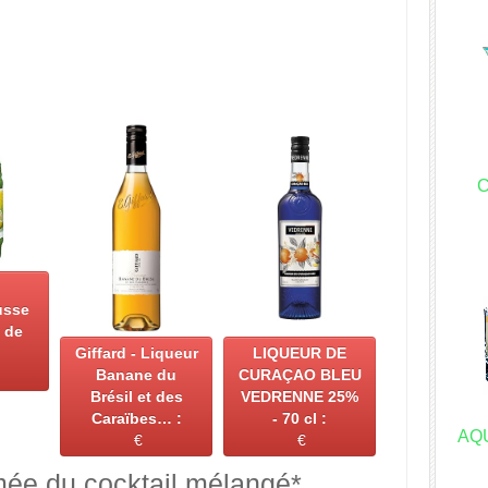
C
usse
 de
Giffard - Liqueur
LIQUEUR DE
Banane du
CURAÇAO BLEU
Brésil et des
VEDRENNE 25%
Caraïbes… :
- 70 cl :
AQ
€
€
mée du cocktail mélangé*