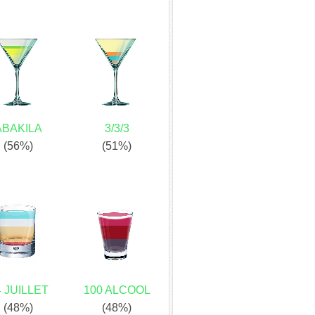
ABAKILA
3/3/3
(56%)
(51%)
4 JUILLET
100 ALCOOL
(48%)
(48%)