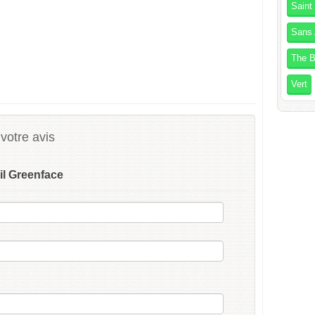
Saint
Sans 
The B
Vert
votre avis
il Greenface