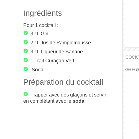
Ingrédients
Pour
1
cocktail :
3 cl.
Gin
2 cl.
Jus de Pamplemousse
3 cl.
Liqueur de Banane
COCKT
1 Trait
Curaçao Vert
Soda
classé p
Préparation du cocktail
Frapper avec des glaçons et servir
en complétant avec le
soda
.