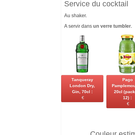
Service du cocktail
Au shaker.
A servir dans
un verre tumbler
.
Tanqueray
Pago
London Dry,
Pamplemo
Gin, 70cl :
20cl (pack
€
12) :
€
Couleur esti