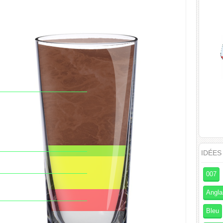
IDÉES
007
Angla
Bleu