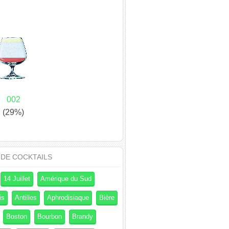
002
(29%)
 DE COCKTAILS
14 Juillet
Amérique du Sud
is
Antilles
Aphrodisiaque
Bière
Boston
Bourbon
Brandy