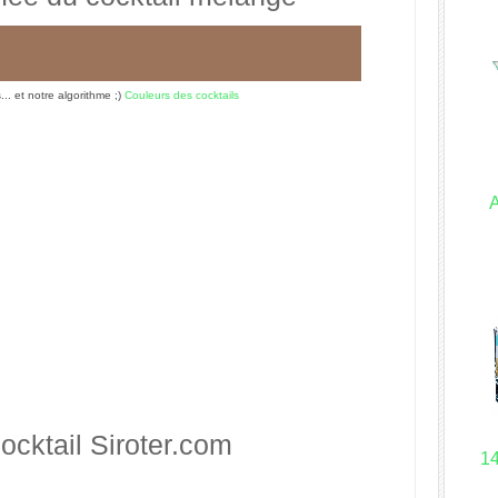
s... et notre algorithme ;)
Couleurs des cocktails
ocktail
Siroter.com
1