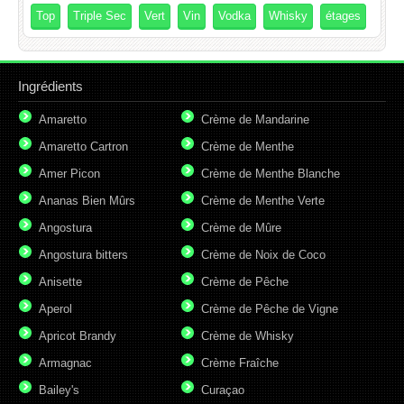
Top
Triple Sec
Vert
Vin
Vodka
Whisky
étages
Ingrédients
Amaretto
Crème de Mandarine
Amaretto Cartron
Crème de Menthe
Amer Picon
Crème de Menthe Blanche
Ananas Bien Mûrs
Crème de Menthe Verte
Angostura
Crème de Mûre
Angostura bitters
Crème de Noix de Coco
Anisette
Crème de Pêche
Aperol
Crème de Pêche de Vigne
Apricot Brandy
Crème de Whisky
Armagnac
Crème Fraîche
Bailey's
Curaçao