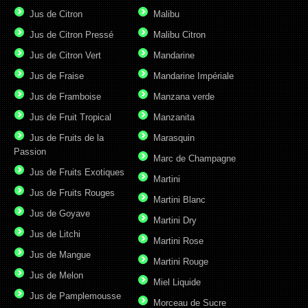
Jus de Citron
Malibu
Jus de Citron Pressé
Malibu Citron
Jus de Citron Vert
Mandarine
Jus de Fraise
Mandarine Impériale
Jus de Framboise
Manzana verde
Jus de Fruit Tropical
Manzanita
Jus de Fruits de la
Marasquin
Passion
Marc de Champagne
Jus de Fruits Exotiques
Martini
Jus de Fruits Rouges
Martini Blanc
Jus de Goyave
Martini Dry
Jus de Litchi
Martini Rose
Jus de Mangue
Martini Rouge
Jus de Melon
Miel Liquide
Jus de Pamplemousse
Morceau de Sucre