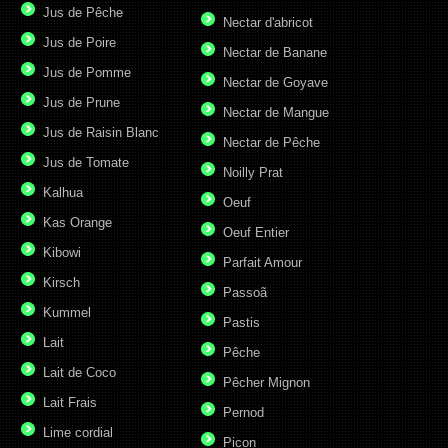
Jus de Pêche
Nectar d'abricot
Jus de Poire
Nectar de Banane
Jus de Pomme
Nectar de Goyave
Jus de Prune
Nectar de Mangue
Jus de Raisin Blanc
Nectar de Pêche
Jus de Tomate
Noilly Prat
Kalhua
Oeuf
Kas Orange
Oeuf Entier
Kibowi
Parfait Amour
Kirsch
Passoã
Kummel
Pastis
Lait
Pêche
Lait de Coco
Pêcher Mignon
Lait Frais
Pernod
Lime cordial
Picon