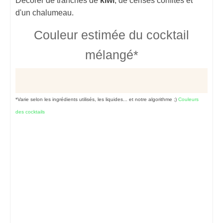
Décorer de tranches de
kiwi
, de cerises confites et
d'un chalumeau.
Couleur estimée du cocktail
mélangé*
*Varie selon les ingrédients utilisés, les liquides... et notre algorithme ;)
Couleurs
des cocktails