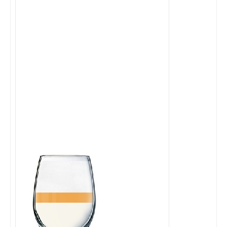
Cocktails Martini
Cocktails Champagne
Cocktails Sans alcool
Chercher un cocktail !