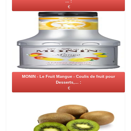
… :
€
MONIN - Le Fruit Mangue - Coulis de fruit pour
Desserts,… :
€