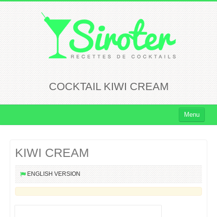
COCKTAIL KIWI CREAM
Menu
Cocktails
KIWI CREAM
Cocktails Rhum
Cocktails Vodka
ENGLISH VERSION
Cocktails Whisky
Cocktails Tequila