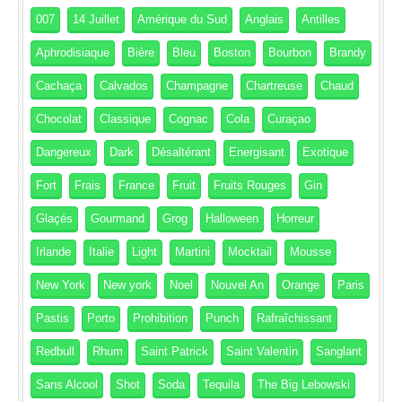
007
14 Juillet
Amérique du Sud
Anglais
Antilles
Aphrodisiaque
Bière
Bleu
Boston
Bourbon
Brandy
Cachaça
Calvados
Champagne
Chartreuse
Chaud
Chocolat
Classique
Cognac
Cola
Curaçao
Dangereux
Dark
Désaltérant
Energisant
Exotique
Fort
Frais
France
Fruit
Fruits Rouges
Gin
Glaçés
Gourmand
Grog
Halloween
Horreur
Irlande
Italie
Light
Martini
Mocktail
Mousse
New York
New york
Noel
Nouvel An
Orange
Paris
Pastis
Porto
Prohibition
Punch
Rafraîchissant
Redbull
Rhum
Saint Patrick
Saint Valentin
Sanglant
Sans Alcool
Shot
Soda
Tequila
The Big Lebowski