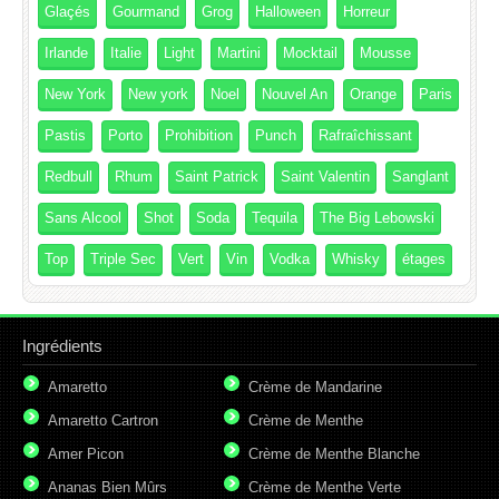
Glaçés
Gourmand
Grog
Halloween
Horreur
Irlande
Italie
Light
Martini
Mocktail
Mousse
New York
New york
Noel
Nouvel An
Orange
Paris
Pastis
Porto
Prohibition
Punch
Rafraîchissant
Redbull
Rhum
Saint Patrick
Saint Valentin
Sanglant
Sans Alcool
Shot
Soda
Tequila
The Big Lebowski
Top
Triple Sec
Vert
Vin
Vodka
Whisky
étages
Ingrédients
Amaretto
Crème de Mandarine
Amaretto Cartron
Crème de Menthe
Amer Picon
Crème de Menthe Blanche
Ananas Bien Mûrs
Crème de Menthe Verte