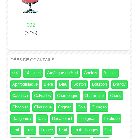
002
(37%)
IDÉES DE COCKTAILS
007
14 Juillet
Amérique du Sud
Anglais
Antilles
Aphrodisiaque
Bière
Bleu
Boston
Bourbon
Brandy
Cachaça
Calvados
Champagne
Chartreuse
Chaud
Chocolat
Classique
Cognac
Cola
Curaçao
Dangereux
Dark
Désaltérant
Energisant
Exotique
Fort
Frais
France
Fruit
Fruits Rouges
Gin