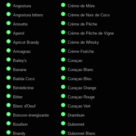
Angostura
Crème de Mûre
Angostura bitters
Crème de Noix de Coco
Anisette
Crème de Pêche
Aperol
Crème de Pêche de Vigne
Apricot Brandy
Crème de Whisky
Armagnac
Crème Fraîche
Bailey's
Curaçao
Banane
Curaçao Blanc
Batida Coco
Curaçao Bleu
Bénédictine
Curaçao Orange
Bitter
Curaçao Rouge
Blanc d'Oeuf
Curaçao Vert
Boisson énergisante
Drambuie
Bourbon
Dubonnet
Brandy
Dubonnet Blanc