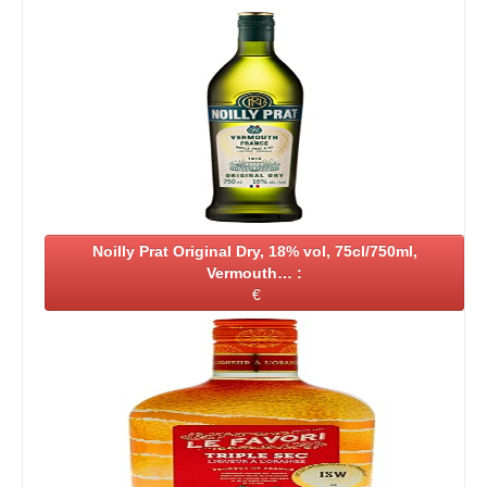
Noilly Prat Original Dry, 18% vol, 75cl/750ml,
Vermouth… :
€