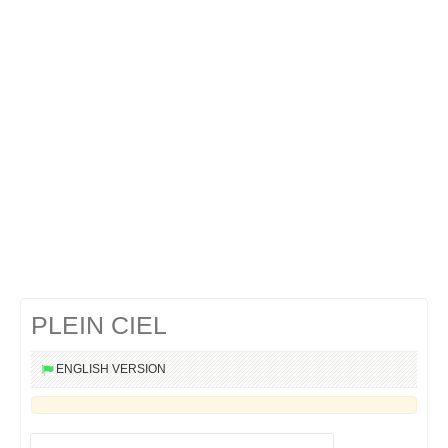
Cocktails Martini
Cocktails Champagne
Cocktails Sans alcool
Chercher un cocktail !
PLEIN CIEL
ENGLISH VERSION