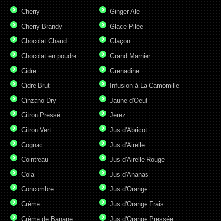
Cherry
Ginger Ale
Cherry Brandy
Glace Pilée
Chocolat Chaud
Glaçon
Chocolat en poudre
Grand Marnier
Cidre
Grenadine
Cidre Brut
Infusion à La Camomille
Cinzano Dry
Jaune d'Oeuf
Citron Pressé
Jerez
Citron Vert
Jus d'Abricot
Cognac
Jus d'Airelle
Cointreau
Jus d'Airelle Rouge
Cola
Jus d'Ananas
Concombre
Jus d'Orange
Crème
Jus d'Orange Frais
Crème de Banane
Jus d'Orange Pressée