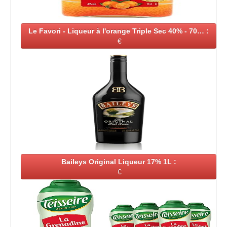
Le Favori - Liqueur à l'orange Triple Sec 40% - 70… :
€
Baileys Original Liqueur 17% 1L :
€