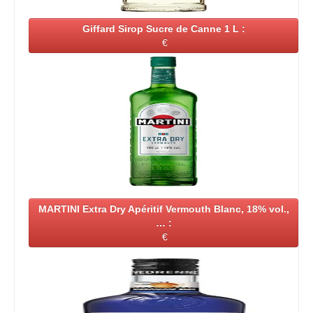
Giffard Sirop Sucre de Canne 1 L :
€
MARTINI Extra Dry Apéritif Vermouth Blanc, 18% vol.,
… :
€