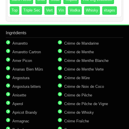
Top
Triple Sec
Vert
Vin
Vodka
Whisky
étages
Ingrédients
Amaretto
Crème de Mandarine
Amaretto Cartron
Crème de Menthe
Amer Picon
Crème de Menthe Blanche
Ananas Bien Mûrs
Crème de Menthe Verte
Angostura
Crème de Mûre
Angostura bitters
Crème de Noix de Coco
Anisette
Crème de Pêche
Aperol
Crème de Pêche de Vigne
Apricot Brandy
Crème de Whisky
Armagnac
Crème Fraîche