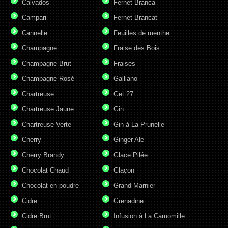
Calvados
Fernet Branca
Campari
Fernet Brancat
Cannelle
Feuilles de menthe
Champagne
Fraise des Bois
Champagne Brut
Fraises
Champagne Rosé
Galliano
Chartreuse
Get 27
Chartreuse Jaune
Gin
Chartreuse Verte
Gin à La Prunelle
Cherry
Ginger Ale
Cherry Brandy
Glace Pilée
Chocolat Chaud
Glaçon
Chocolat en poudre
Grand Marnier
Cidre
Grenadine
Cidre Brut
Infusion à La Camomille