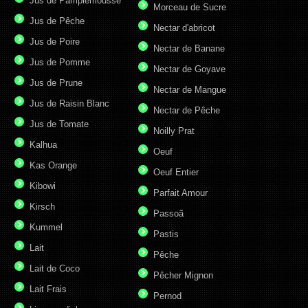
Jus de Pamplemousse
Morceau de Sucre
Jus de Pêche
Nectar d'abricot
Jus de Poire
Nectar de Banane
Jus de Pomme
Nectar de Goyave
Jus de Prune
Nectar de Mangue
Jus de Raisin Blanc
Nectar de Pêche
Jus de Tomate
Noilly Prat
Kalhua
Oeuf
Kas Orange
Oeuf Entier
Kibowi
Parfait Amour
Kirsch
Passoã
Kummel
Pastis
Lait
Pêche
Lait de Coco
Pêcher Mignon
Lait Frais
Pernod