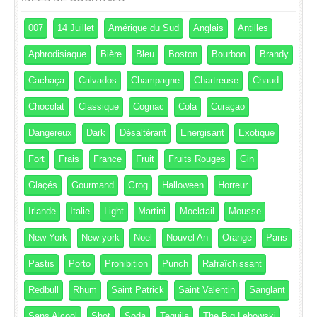
007
14 Juillet
Amérique du Sud
Anglais
Antilles
Aphrodisiaque
Bière
Bleu
Boston
Bourbon
Brandy
Cachaça
Calvados
Champagne
Chartreuse
Chaud
Chocolat
Classique
Cognac
Cola
Curaçao
Dangereux
Dark
Désaltérant
Energisant
Exotique
Fort
Frais
France
Fruit
Fruits Rouges
Gin
Glaçés
Gourmand
Grog
Halloween
Horreur
Irlande
Italie
Light
Martini
Mocktail
Mousse
New York
New york
Noel
Nouvel An
Orange
Paris
Pastis
Porto
Prohibition
Punch
Rafraîchissant
Redbull
Rhum
Saint Patrick
Saint Valentin
Sanglant
Sans Alcool
Shot
Soda
Tequila
The Big Lebowski