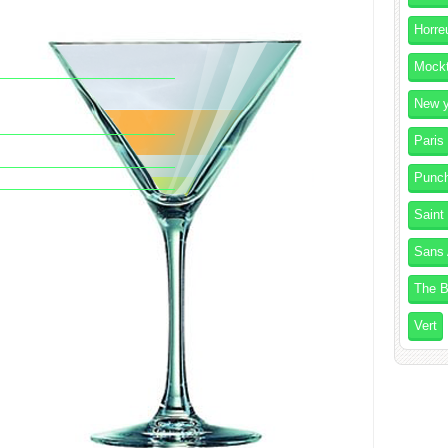
Horre
Mockt
New y
Paris
Punc
Saint
Sans 
The B
Vert