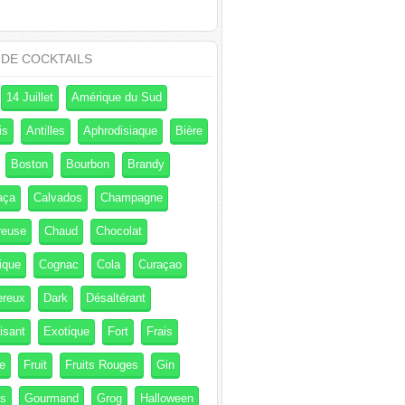
 DE COCKTAILS
14 Juillet
Amérique du Sud
is
Antilles
Aphrodisiaque
Bière
Boston
Bourbon
Brandy
aça
Calvados
Champagne
reuse
Chaud
Chocolat
ique
Cognac
Cola
Curaçao
ereux
Dark
Désaltérant
isant
Exotique
Fort
Frais
e
Fruit
Fruits Rouges
Gin
és
Gourmand
Grog
Halloween