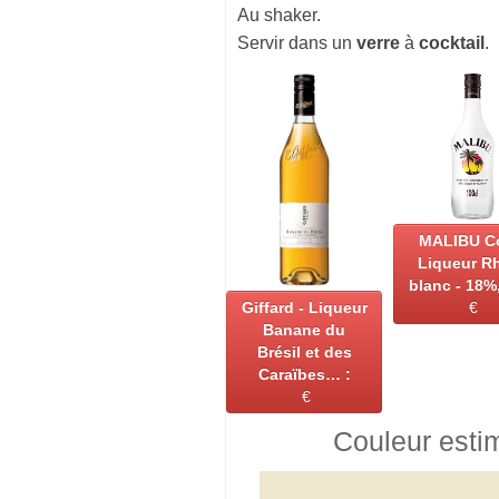
Au shaker.
Servir dans un
verre
à
cocktail
.
MALIBU C
Liqueur R
blanc - 18%,
Giffard - Liqueur
€
Banane du
Brésil et des
Caraïbes… :
€
Couleur esti