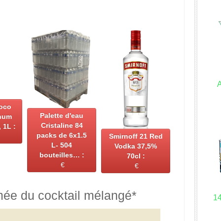
oco
Palette d'eau
hum
Cristaline 84
 1L :
packs de 6x1.5
Smirnoff 21 Red
L- 504
Vodka 37,5%
bouteilles… :
70cl :
€
€
mée du cocktail mélangé*
1