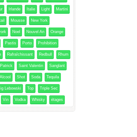
ur
Irlande
Italie
Light
Martini
ail
Mousse
New York
ork
Noel
Nouvel An
Orange
Pastis
Porto
Prohibition
h
Rafraîchissant
Redbull
Rhum
 Patrick
Saint Valentin
Sanglant
Alcool
Shot
Soda
Tequila
ig Lebowski
Top
Triple Sec
Vin
Vodka
Whisky
étages