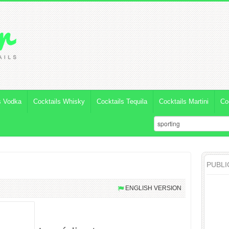
s Vodka
Cocktails Whisky
Cocktails Tequila
Cocktails Martini
Co
PUBLI
ENGLISH VERSION