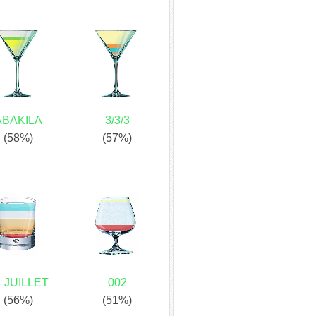
ABAKILA
3/3/3
(58%)
(57%)
4 JUILLET
002
(56%)
(51%)