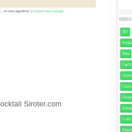
s... et notre algorithme ;)
Couleurs des cocktails
IDÉES
007
Angla
Bleu
Cach
Chart
Class
Dang
ocktail
Siroter.com
Energ
Franc
Glaç