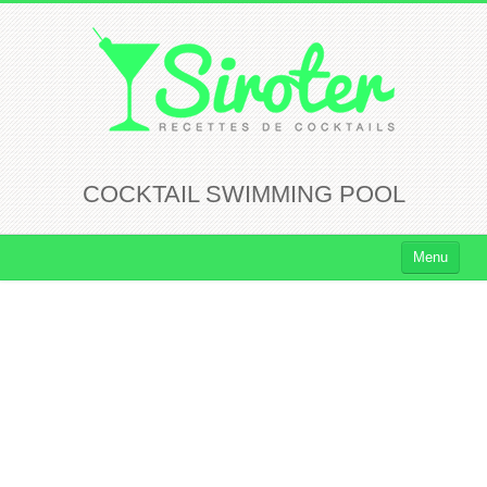
COCKTAIL SWIMMING POOL
Menu
Cocktails
Cocktails Rhum
Cocktails Vodka
Cocktails Whisky
Cocktails Tequila