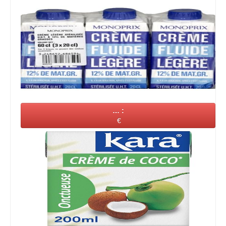
… :
€