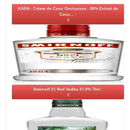
KARA - Crème de Coco Onctueuse - 90% Extrait de
Coco… :
€
Smirnoff 21 Red Vodka 37,5% 70cl :
€