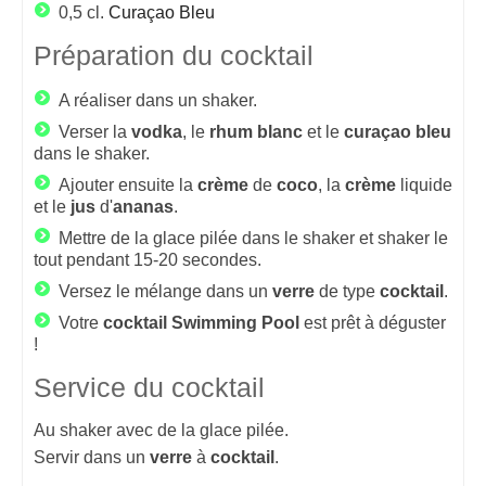
0,5 cl.
Curaçao Bleu
Préparation du cocktail
A réaliser dans un shaker.
Verser la
vodka
, le
rhum
blanc
et le
curaçao
bleu
dans le shaker.
Ajouter ensuite la
crème
de
coco
, la
crème
liquide
et le
jus
d'
ananas
.
Mettre de la glace pilée dans le shaker et shaker le
tout pendant 15-20 secondes.
Versez le mélange dans un
verre
de type
cocktail
.
Votre
cocktail
Swimming
Pool
est prêt à déguster
!
Service du cocktail
Au shaker avec de la glace pilée.
Servir dans un
verre
à
cocktail
.