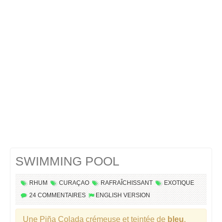
Cocktails Martini
Cocktails Champagne
Cocktails Sans alcool
Chercher un cocktail !
SWIMMING POOL
RHUM
CURAÇAO
RAFRAÎCHISSANT
EXOTIQUE
24 COMMENTAIRES
ENGLISH VERSION
Une Piña Colada crémeuse et teintée de
bleu
.