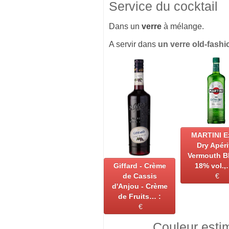
Service du cocktail
Dans un
verre
à mélange.
A servir dans
un verre old-fash
MARTINI E
Dry Apéri
Vermouth B
Giffard - Crème
18% vol.,
de Cassis
€
d'Anjou - Crème
de Fruits… :
€
Couleur esti