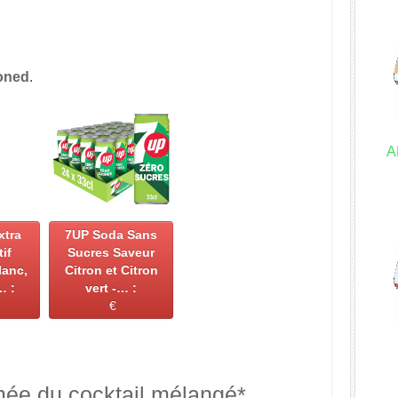
ioned
.
A
xtra
7UP Soda Sans
tif
Sucres Saveur
lanc,
Citron et Citron
… :
vert -… :
€
mée du cocktail mélangé*