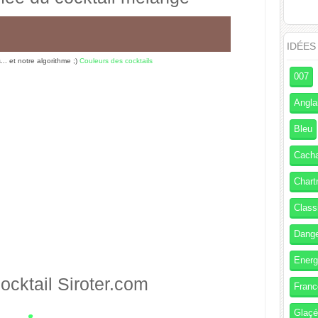
IDÉES
s... et notre algorithme ;)
Couleurs des cocktails
007
Angla
Bleu
Cach
Chart
Class
Dang
Energ
ocktail
Siroter.com
Franc
Glaç