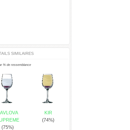
AILS SIMILAIRES
ar % de ressemblance
AVLOVA
KIR
UPREME
(74%)
(75%)