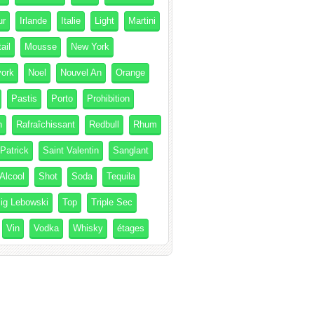
ur
Irlande
Italie
Light
Martini
ail
Mousse
New York
ork
Noel
Nouvel An
Orange
Pastis
Porto
Prohibition
h
Rafraîchissant
Redbull
Rhum
 Patrick
Saint Valentin
Sanglant
Alcool
Shot
Soda
Tequila
ig Lebowski
Top
Triple Sec
Vin
Vodka
Whisky
étages