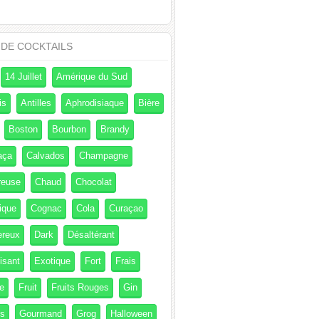
 DE COCKTAILS
14 Juillet
Amérique du Sud
is
Antilles
Aphrodisiaque
Bière
Boston
Bourbon
Brandy
aça
Calvados
Champagne
reuse
Chaud
Chocolat
ique
Cognac
Cola
Curaçao
ereux
Dark
Désaltérant
isant
Exotique
Fort
Frais
e
Fruit
Fruits Rouges
Gin
és
Gourmand
Grog
Halloween