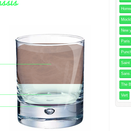
Horre
Mockt
New y
Paris
Punc
Saint
Sans 
The B
Vert