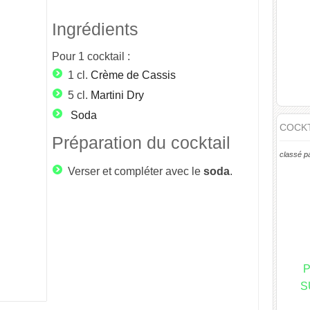
Ingrédients
Pour
1
cocktail :
1 cl.
Crème de Cassis
5 cl.
Martini Dry
Soda
COCKT
Préparation du cocktail
classé p
Verser et compléter avec le
soda
.
P
S