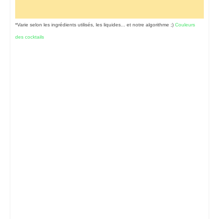
*Varie selon les ingrédients utilisés, les liquides... et notre algorithme ;)
Couleurs
des cocktails