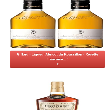
Giffard - Liqueur Abricot du Roussillon - Recette
Française… :
€