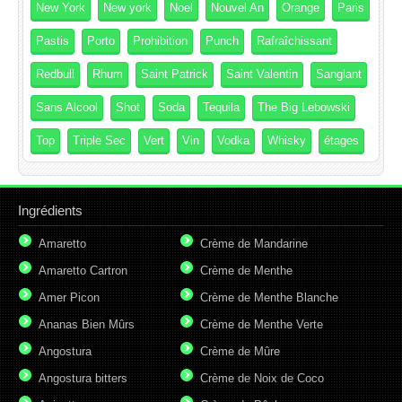
New York
New york
Noel
Nouvel An
Orange
Paris
Pastis
Porto
Prohibition
Punch
Rafraîchissant
Redbull
Rhum
Saint Patrick
Saint Valentin
Sanglant
Sans Alcool
Shot
Soda
Tequila
The Big Lebowski
Top
Triple Sec
Vert
Vin
Vodka
Whisky
étages
Ingrédients
Amaretto
Crème de Mandarine
Amaretto Cartron
Crème de Menthe
Amer Picon
Crème de Menthe Blanche
Ananas Bien Mûrs
Crème de Menthe Verte
Angostura
Crème de Mûre
Angostura bitters
Crème de Noix de Coco