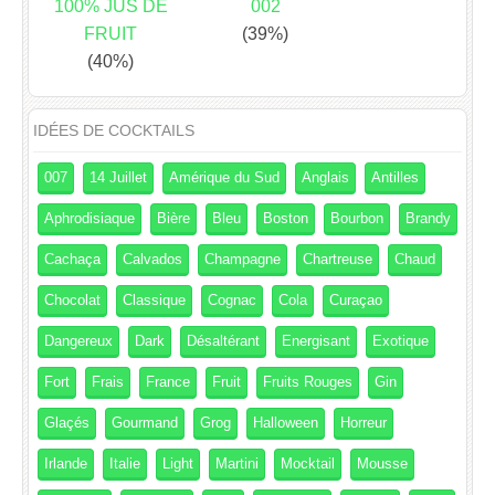
100% JUS DE
002
FRUIT
(39%)
(40%)
IDÉES DE COCKTAILS
007
14 Juillet
Amérique du Sud
Anglais
Antilles
Aphrodisiaque
Bière
Bleu
Boston
Bourbon
Brandy
Cachaça
Calvados
Champagne
Chartreuse
Chaud
Chocolat
Classique
Cognac
Cola
Curaçao
Dangereux
Dark
Désaltérant
Energisant
Exotique
Fort
Frais
France
Fruit
Fruits Rouges
Gin
Glaçés
Gourmand
Grog
Halloween
Horreur
Irlande
Italie
Light
Martini
Mocktail
Mousse