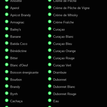
Anisette
Crème de Pêche
Aperol
Crème de Pêche de Vigne
Apricot Brandy
Crème de Whisky
Armagnac
Crème Fraîche
Bailey's
Curaçao
Banane
Curaçao Blanc
Batida Coco
Curaçao Bleu
Bénédictine
Curaçao Orange
Bitter
Curaçao Rouge
Blanc d'Oeuf
Curaçao Vert
Boisson énergisante
Drambuie
Bourbon
Dubonnet
Brandy
Dubonnet Blanc
Byrrh
Dubonnet Rouge
Cachaça
Eau