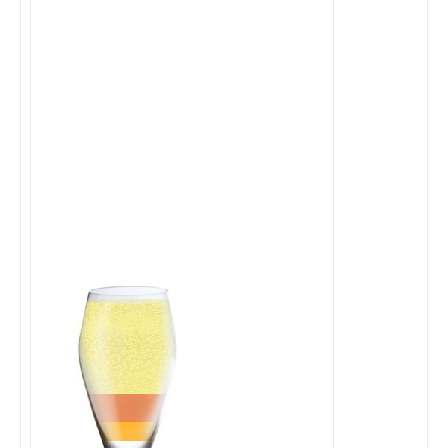
Cocktails Martini
Cocktails Champagne
Cocktails Sans alcool
Chercher un cocktail !