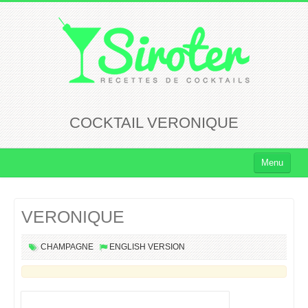
COCKTAIL VERONIQUE
Menu
Cocktails
VERONIQUE
Cocktails Rhum
Cocktails Vodka
CHAMPAGNE
ENGLISH VERSION
Cocktails Whisky
Cocktails Tequila