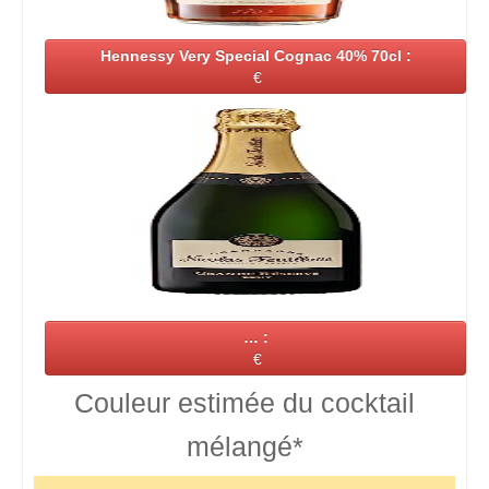
Hennessy Very Special Cognac 40% 70cl :
€
… :
€
Couleur estimée du cocktail
mélangé*