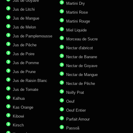
Jus de Goyave
Martini Dry
Jus de Litchi
Martini Rose
Jus de Mangue
Martini Rouge
Jus de Melon
Miel Liquide
Jus de Pamplemousse
Morceau de Sucre
Jus de Pêche
Nectar d'abricot
Jus de Poire
Nectar de Banane
Jus de Pomme
Nectar de Goyave
Jus de Prune
Nectar de Mangue
Jus de Raisin Blanc
Nectar de Pêche
Jus de Tomate
Noilly Prat
Kalhua
Oeuf
Kas Orange
Oeuf Entier
Kibowi
Parfait Amour
Kirsch
Passoã