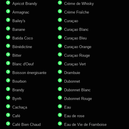
Apricot Brandy
Crème de Whisky
Armagnac
Crème Fraîche
Bailey's
Curaçao
Banane
Curaçao Blanc
Batida Coco
Curaçao Bleu
Bénédictine
Curaçao Orange
Bitter
Curaçao Rouge
Blanc d'Oeuf
Curaçao Vert
Boisson énergisante
Drambuie
Bourbon
Dubonnet
Brandy
Dubonnet Blanc
Byrrh
Dubonnet Rouge
Cachaça
Eau
Café
Eau de rose
Café Bien Chaud
Eau de Vie de Framboise