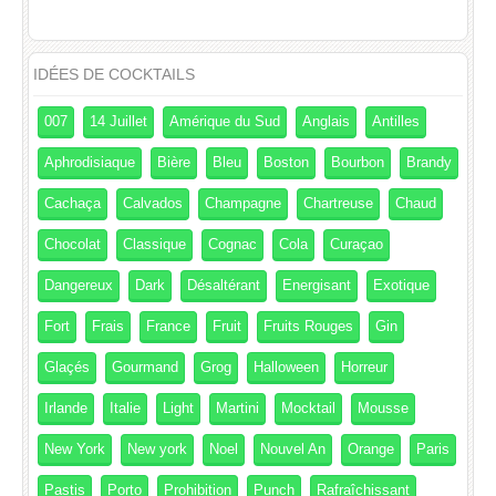
IDÉES DE COCKTAILS
007
14 Juillet
Amérique du Sud
Anglais
Antilles
Aphrodisiaque
Bière
Bleu
Boston
Bourbon
Brandy
Cachaça
Calvados
Champagne
Chartreuse
Chaud
Chocolat
Classique
Cognac
Cola
Curaçao
Dangereux
Dark
Désaltérant
Energisant
Exotique
Fort
Frais
France
Fruit
Fruits Rouges
Gin
Glaçés
Gourmand
Grog
Halloween
Horreur
Irlande
Italie
Light
Martini
Mocktail
Mousse
New York
New york
Noel
Nouvel An
Orange
Paris
Pastis
Porto
Prohibition
Punch
Rafraîchissant