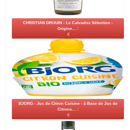
CHRISTIAN DROUIN - Le Calvados Sélection -
Origine… :
€
BJORG - Jus de Citron Cuisine - à Base de Jus de
Citrons… :
€