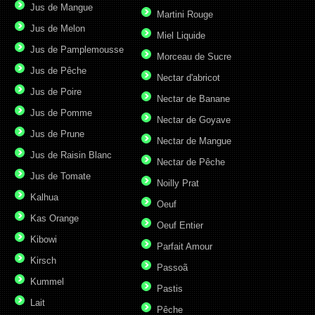
Jus de Mangue
Martini Rouge
Jus de Melon
Miel Liquide
Jus de Pamplemousse
Morceau de Sucre
Jus de Pêche
Nectar d'abricot
Jus de Poire
Nectar de Banane
Jus de Pomme
Nectar de Goyave
Jus de Prune
Nectar de Mangue
Jus de Raisin Blanc
Nectar de Pêche
Jus de Tomate
Noilly Prat
Kalhua
Oeuf
Kas Orange
Oeuf Entier
Kibowi
Parfait Amour
Kirsch
Passoã
Kummel
Pastis
Lait
Pêche