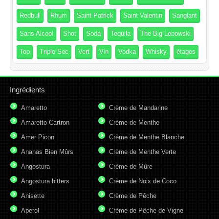
Redbull
Rhum
Saint Patrick
Saint Valentin
Sanglant
Sans Alcool
Shot
Soda
Tequila
The Big Lebowski
Top
Triple Sec
Vert
Vin
Vodka
Whisky
étages
Ingrédients
Amaretto
Crème de Mandarine
Amaretto Cartron
Crème de Menthe
Amer Picon
Crème de Menthe Blanche
Ananas Bien Mûrs
Crème de Menthe Verte
Angostura
Crème de Mûre
Angostura bitters
Crème de Noix de Coco
Anisette
Crème de Pêche
Aperol
Crème de Pêche de Vigne