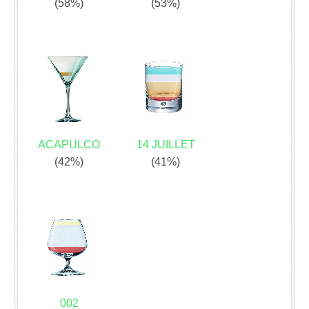
(58%)
(53%)
ACAPULCO
14 JUILLET
(42%)
(41%)
002