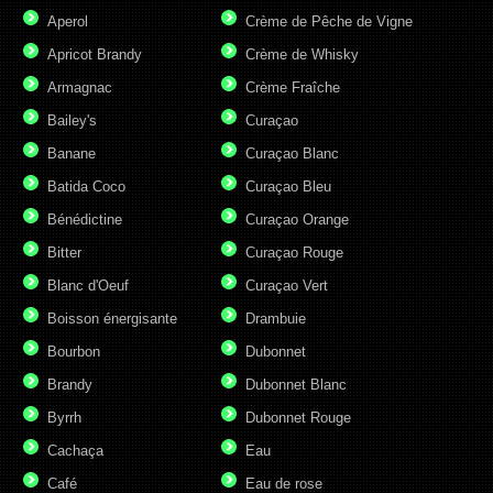
Aperol
Crème de Pêche de Vigne
Apricot Brandy
Crème de Whisky
Armagnac
Crème Fraîche
Bailey's
Curaçao
Banane
Curaçao Blanc
Batida Coco
Curaçao Bleu
Bénédictine
Curaçao Orange
Bitter
Curaçao Rouge
Blanc d'Oeuf
Curaçao Vert
Boisson énergisante
Drambuie
Bourbon
Dubonnet
Brandy
Dubonnet Blanc
Byrrh
Dubonnet Rouge
Cachaça
Eau
Café
Eau de rose