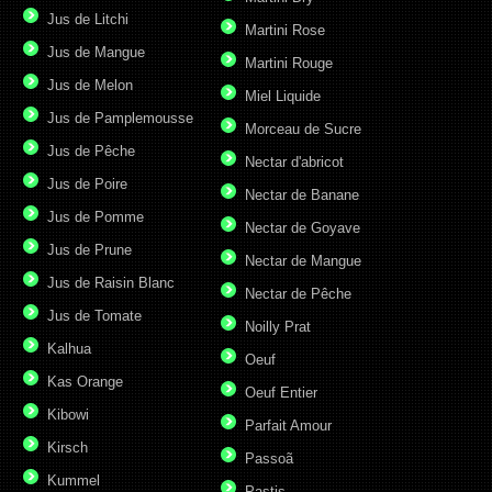
Jus de Litchi
Martini Rose
Jus de Mangue
Martini Rouge
Jus de Melon
Miel Liquide
Jus de Pamplemousse
Morceau de Sucre
Jus de Pêche
Nectar d'abricot
Jus de Poire
Nectar de Banane
Jus de Pomme
Nectar de Goyave
Jus de Prune
Nectar de Mangue
Jus de Raisin Blanc
Nectar de Pêche
Jus de Tomate
Noilly Prat
Kalhua
Oeuf
Kas Orange
Oeuf Entier
Kibowi
Parfait Amour
Kirsch
Passoã
Kummel
Pastis