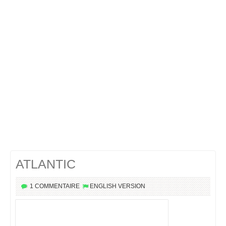
Cocktails Martini
Cocktails Champagne
Cocktails Sans alcool
Chercher un cocktail !
ATLANTIC
1 COMMENTAIRE
ENGLISH VERSION