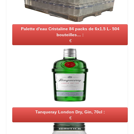
Palette d'eau Cristaline 84 packs de 6x1.5 L- 504
bouteilles… :
€
Tanqueray London Dry, Gin, 70cl :
€