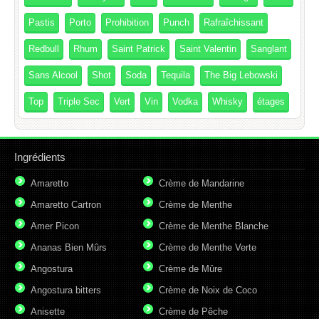
Pastis
Porto
Prohibition
Punch
Rafraîchissant
Redbull
Rhum
Saint Patrick
Saint Valentin
Sanglant
Sans Alcool
Shot
Soda
Tequila
The Big Lebowski
Top
Triple Sec
Vert
Vin
Vodka
Whisky
étages
Ingrédients
Amaretto
Crème de Mandarine
Amaretto Cartron
Crème de Menthe
Amer Picon
Crème de Menthe Blanche
Ananas Bien Mûrs
Crème de Menthe Verte
Angostura
Crème de Mûre
Angostura bitters
Crème de Noix de Coco
Anisette
Crème de Pêche