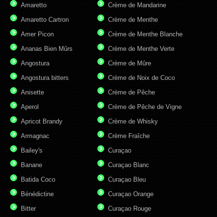
Amaretto
Crème de Mandarine
Amaretto Cartron
Crème de Menthe
Amer Picon
Crème de Menthe Blanche
Ananas Bien Mûrs
Crème de Menthe Verte
Angostura
Crème de Mûre
Angostura bitters
Crème de Noix de Coco
Anisette
Crème de Pêche
Aperol
Crème de Pêche de Vigne
Apricot Brandy
Crème de Whisky
Armagnac
Crème Fraîche
Bailey's
Curaçao
Banane
Curaçao Blanc
Batida Coco
Curaçao Bleu
Bénédictine
Curaçao Orange
Bitter
Curaçao Rouge