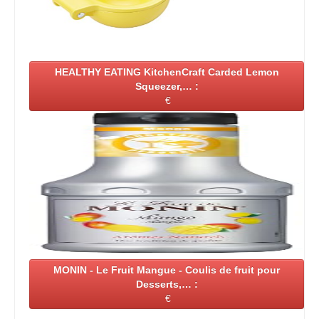
HEALTHY EATING KitchenCraft Carded Lemon
Squeezer,… :
€
MONIN - Le Fruit Mangue - Coulis de fruit pour
Desserts,… :
€