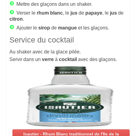
Mettre des glaçons dans un shaker.
Verser le
rhum
blanc
, le
jus
de
papaye
, le
jus
de
citron
.
Ajouter le
sirop
de
mangue
et les glaçons.
Service du cocktail
Au shaker avec de la glace pilée.
Servir dans un
verre
à
cocktail
avec des glaçons.
Isautier - Rhum Blanc traditionnel de l'Ile de la