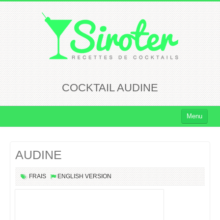
COCKTAIL AUDINE
Menu
Cocktails
AUDINE
Cocktails Rhum
Cocktails Vodka
FRAIS
ENGLISH VERSION
Cocktails Whisky
Cocktails Tequila