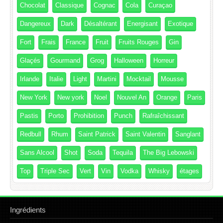
Chocolat
Classique
Cognac
Cola
Curaçao
Dangereux
Dark
Désaltérant
Energisant
Exotique
Fort
Frais
France
Fruit
Fruits Rouges
Gin
Glaçés
Gourmand
Grog
Halloween
Horreur
Irlande
Italie
Light
Martini
Mocktail
Mousse
New York
New york
Noel
Nouvel An
Orange
Paris
Pastis
Porto
Prohibition
Punch
Rafraîchissant
Redbull
Rhum
Saint Patrick
Saint Valentin
Sanglant
Sans Alcool
Shot
Soda
Tequila
The Big Lebowski
Top
Triple Sec
Vert
Vin
Vodka
Whisky
étages
Ingrédients