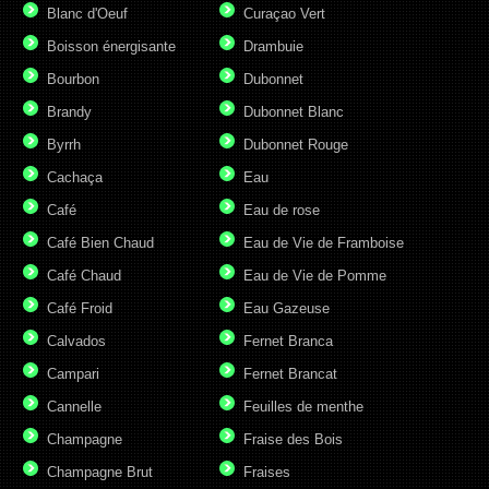
Blanc d'Oeuf
Curaçao Vert
Boisson énergisante
Drambuie
Bourbon
Dubonnet
Brandy
Dubonnet Blanc
Byrrh
Dubonnet Rouge
Cachaça
Eau
Café
Eau de rose
Café Bien Chaud
Eau de Vie de Framboise
Café Chaud
Eau de Vie de Pomme
Café Froid
Eau Gazeuse
Calvados
Fernet Branca
Campari
Fernet Brancat
Cannelle
Feuilles de menthe
Champagne
Fraise des Bois
Champagne Brut
Fraises