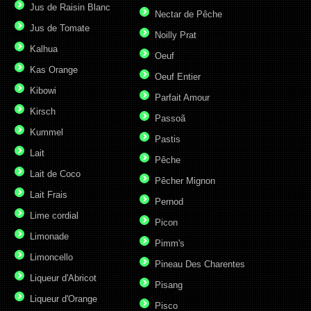
Jus de Raisin Blanc
Nectar de Pêche
Jus de Tomate
Noilly Prat
Kalhua
Oeuf
Kas Orange
Oeuf Entier
Kibowi
Parfait Amour
Kirsch
Passoã
Kummel
Pastis
Lait
Pêche
Lait de Coco
Pêcher Mignon
Lait Frais
Pernod
Lime cordial
Picon
Limonade
Pimm's
Limoncello
Pineau Des Charentes
Liqueur d'Abricot
Pisang
Liqueur d'Orange
Pisco