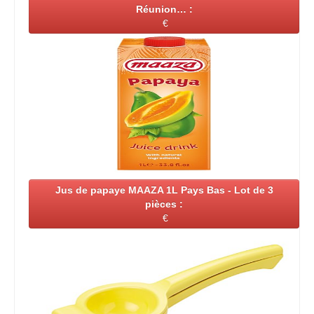
Réunion… :
€
Jus de papaye MAAZA 1L Pays Bas - Lot de 3
pièces :
€