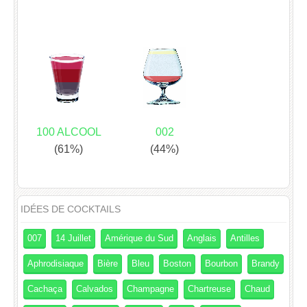
100 ALCOOL
002
(61%)
(44%)
IDÉES DE COCKTAILS
007
14 Juillet
Amérique du Sud
Anglais
Antilles
Aphrodisiaque
Bière
Bleu
Boston
Bourbon
Brandy
Cachaça
Calvados
Champagne
Chartreuse
Chaud