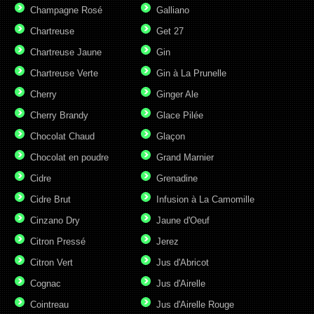
Champagne Rosé
Galliano
Chartreuse
Get 27
Chartreuse Jaune
Gin
Chartreuse Verte
Gin à La Prunelle
Cherry
Ginger Ale
Cherry Brandy
Glace Pilée
Chocolat Chaud
Glaçon
Chocolat en poudre
Grand Marnier
Cidre
Grenadine
Cidre Brut
Infusion à La Camomille
Cinzano Dry
Jaune d'Oeuf
Citron Pressé
Jerez
Citron Vert
Jus d'Abricot
Cognac
Jus d'Airelle
Cointreau
Jus d'Airelle Rouge