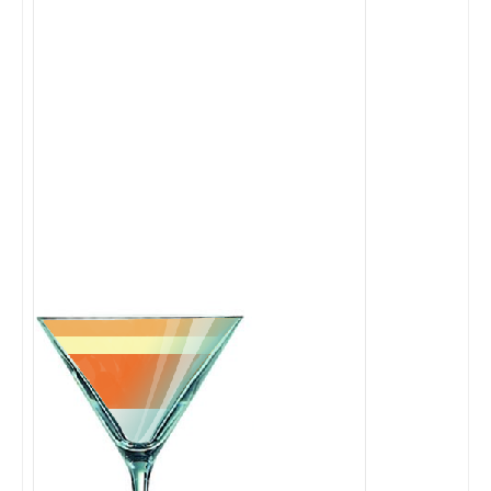
Cocktails Martini
Cocktails Champagne
Cocktails Sans alcool
Chercher un cocktail !