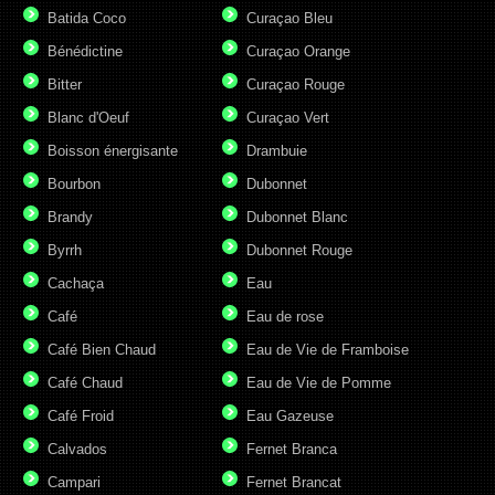
Batida Coco
Curaçao Bleu
Bénédictine
Curaçao Orange
Bitter
Curaçao Rouge
Blanc d'Oeuf
Curaçao Vert
Boisson énergisante
Drambuie
Bourbon
Dubonnet
Brandy
Dubonnet Blanc
Byrrh
Dubonnet Rouge
Cachaça
Eau
Café
Eau de rose
Café Bien Chaud
Eau de Vie de Framboise
Café Chaud
Eau de Vie de Pomme
Café Froid
Eau Gazeuse
Calvados
Fernet Branca
Campari
Fernet Brancat