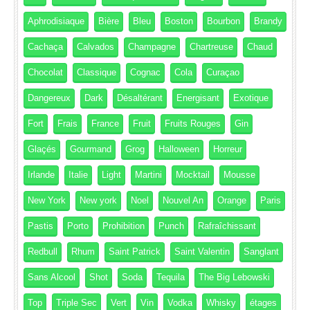
Aphrodisiaque
Bière
Bleu
Boston
Bourbon
Brandy
Cachaça
Calvados
Champagne
Chartreuse
Chaud
Chocolat
Classique
Cognac
Cola
Curaçao
Dangereux
Dark
Désaltérant
Energisant
Exotique
Fort
Frais
France
Fruit
Fruits Rouges
Gin
Glaçés
Gourmand
Grog
Halloween
Horreur
Irlande
Italie
Light
Martini
Mocktail
Mousse
New York
New york
Noel
Nouvel An
Orange
Paris
Pastis
Porto
Prohibition
Punch
Rafraîchissant
Redbull
Rhum
Saint Patrick
Saint Valentin
Sanglant
Sans Alcool
Shot
Soda
Tequila
The Big Lebowski
Top
Triple Sec
Vert
Vin
Vodka
Whisky
étages