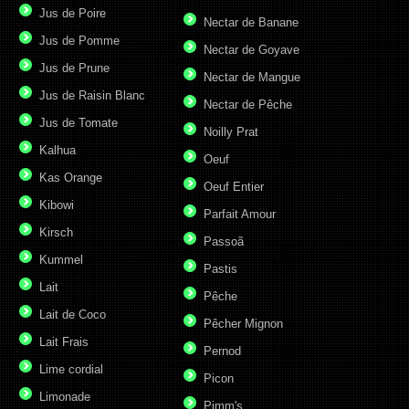
Jus de Poire
Nectar de Banane
Jus de Pomme
Nectar de Goyave
Jus de Prune
Nectar de Mangue
Jus de Raisin Blanc
Nectar de Pêche
Jus de Tomate
Noilly Prat
Kalhua
Oeuf
Kas Orange
Oeuf Entier
Kibowi
Parfait Amour
Kirsch
Passoã
Kummel
Pastis
Lait
Pêche
Lait de Coco
Pêcher Mignon
Lait Frais
Pernod
Lime cordial
Picon
Limonade
Pimm's