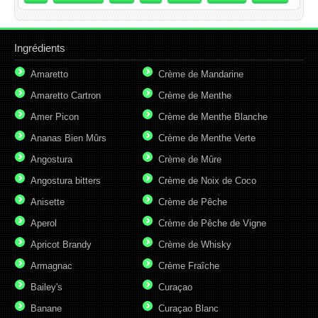
Ingrédients
Amaretto
Crème de Mandarine
Amaretto Cartron
Crème de Menthe
Amer Picon
Crème de Menthe Blanche
Ananas Bien Mûrs
Crème de Menthe Verte
Angostura
Crème de Mûre
Angostura bitters
Crème de Noix de Coco
Anisette
Crème de Pêche
Aperol
Crème de Pêche de Vigne
Apricot Brandy
Crème de Whisky
Armagnac
Crème Fraîche
Bailey's
Curaçao
Banane
Curaçao Blanc