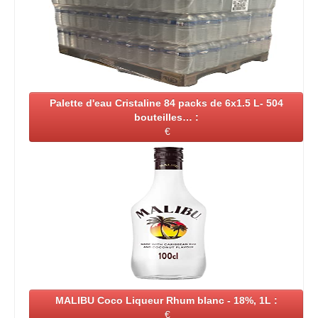
Palette d'eau Cristaline 84 packs de 6x1.5 L- 504
bouteilles… :
€
MALIBU Coco Liqueur Rhum blanc - 18%, 1L :
€