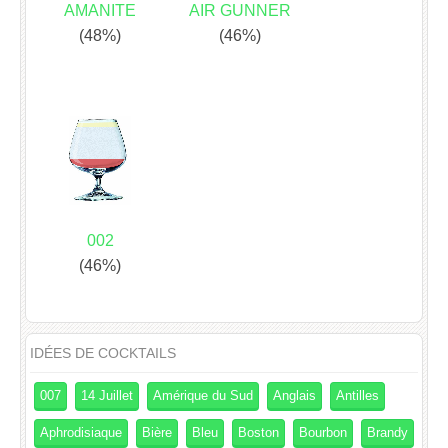
AMANITE
AIR GUNNER
(48%)
(46%)
002
(46%)
IDÉES DE COCKTAILS
007
14 Juillet
Amérique du Sud
Anglais
Antilles
Aphrodisiaque
Bière
Bleu
Boston
Bourbon
Brandy