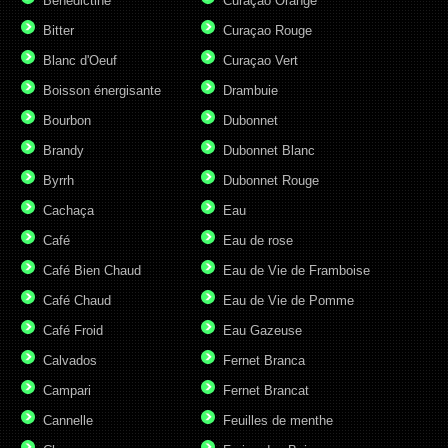
Bénédictine
Curaçao Orange
Bitter
Curaçao Rouge
Blanc d'Oeuf
Curaçao Vert
Boisson énergisante
Drambuie
Bourbon
Dubonnet
Brandy
Dubonnet Blanc
Byrrh
Dubonnet Rouge
Cachaça
Eau
Café
Eau de rose
Café Bien Chaud
Eau de Vie de Framboise
Café Chaud
Eau de Vie de Pomme
Café Froid
Eau Gazeuse
Calvados
Fernet Branca
Campari
Fernet Brancat
Cannelle
Feuilles de menthe