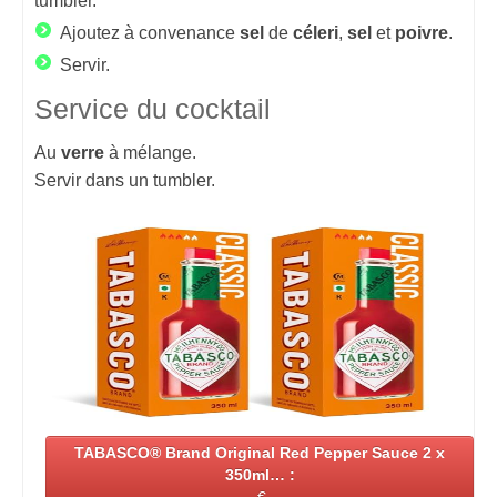
tumbler.
Ajoutez à convenance
sel
de
céleri
,
sel
et
poivre
.
Servir.
Service du cocktail
Au
verre
à mélange.
Servir dans un tumbler.
TABASCO® Brand Original Red Pepper Sauce 2 x
350ml… :