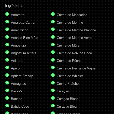
Ingrédients
Amaretto
Crème de Mandarine
Amaretto Cartron
Crème de Menthe
Amer Picon
Crème de Menthe Blanche
Ananas Bien Mûrs
Crème de Menthe Verte
Angostura
Crème de Mûre
Angostura bitters
Crème de Noix de Coco
Anisette
Crème de Pêche
Aperol
Crème de Pêche de Vigne
Apricot Brandy
Crème de Whisky
Armagnac
Crème Fraîche
Bailey's
Curaçao
Banane
Curaçao Blanc
Batida Coco
Curaçao Bleu