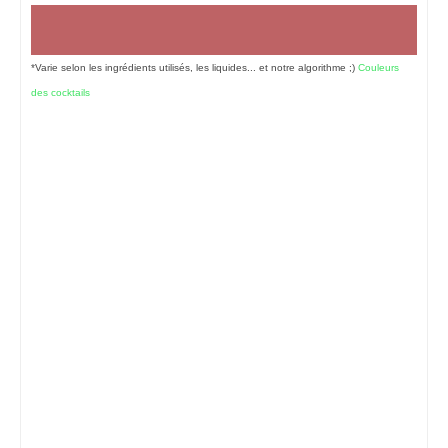
*Varie selon les ingrédients utilisés, les liquides... et notre algorithme ;)
Couleurs
des cocktails