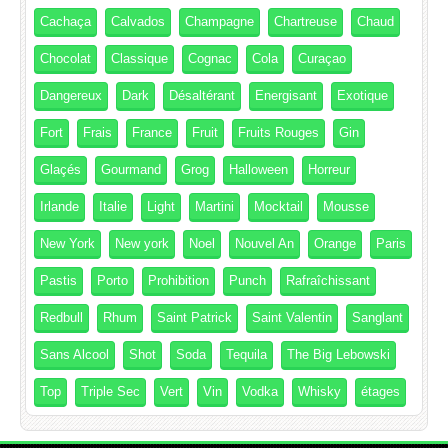
Cachaça
Calvados
Champagne
Chartreuse
Chaud
Chocolat
Classique
Cognac
Cola
Curaçao
Dangereux
Dark
Désaltérant
Energisant
Exotique
Fort
Frais
France
Fruit
Fruits Rouges
Gin
Glaçés
Gourmand
Grog
Halloween
Horreur
Irlande
Italie
Light
Martini
Mocktail
Mousse
New York
New york
Noel
Nouvel An
Orange
Paris
Pastis
Porto
Prohibition
Punch
Rafraîchissant
Redbull
Rhum
Saint Patrick
Saint Valentin
Sanglant
Sans Alcool
Shot
Soda
Tequila
The Big Lebowski
Top
Triple Sec
Vert
Vin
Vodka
Whisky
étages