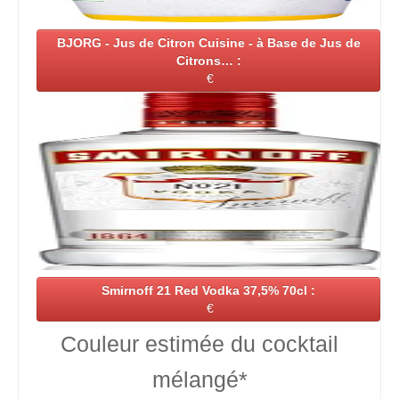
BJORG - Jus de Citron Cuisine - à Base de Jus de
Citrons… :
€
Smirnoff 21 Red Vodka 37,5% 70cl :
€
Couleur estimée du cocktail
mélangé*