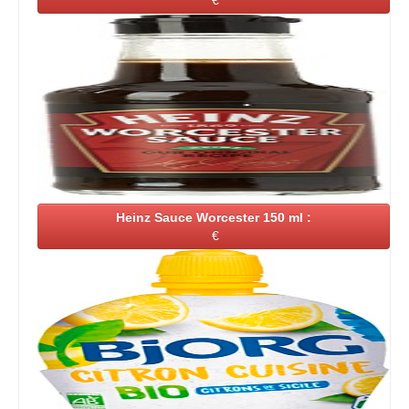
€
Heinz Sauce Worcester 150 ml :
€