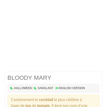
Cocktails Martini
Cocktails Champagne
Cocktails Sans alcool
Chercher un cocktail !
BLOODY MARY
HALLOWEEN
SANGLANT
ENGLISH VERSION
Certainement le
cocktail
le plus célèbre à
base de
jus
de
tomate
. Il tient son nom d'une