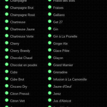
Champagne
Fraise des Bois
Champagne Brut
Fraises
Champagne Rosé
Galliano
Chartreuse
Get 27
Chartreuse Jaune
Gin
Chartreuse Verte
Gin à La Prunelle
Cherry
Ginger Ale
Cherry Brandy
Glace Pilée
Chocolat Chaud
Glaçon
Chocolat en poudre
Grand Marnier
Cidre
Grenadine
Cidre Brut
Infusion à La Camomille
Cinzano Dry
Jaune d'Oeuf
Citron Pressé
Jerez
Citron Vert
Jus d'Abricot