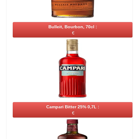
Bulleit, Bourbon, 70cl :
€
Campari Bitter 25% 0,7L :
€