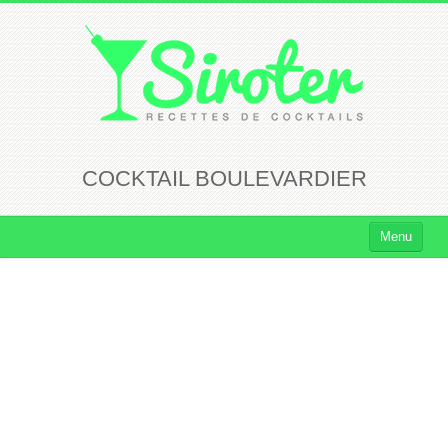
COCKTAIL BOULEVARDIER
Menu
Cocktails
Cocktails Rhum
Cocktails Vodka
Cocktails Whisky
Cocktails Tequila