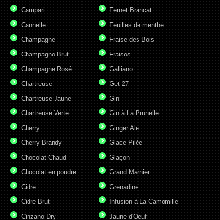
Campari
Fernet Brancat
Cannelle
Feuilles de menthe
Champagne
Fraise des Bois
Champagne Brut
Fraises
Champagne Rosé
Galliano
Chartreuse
Get 27
Chartreuse Jaune
Gin
Chartreuse Verte
Gin à La Prunelle
Cherry
Ginger Ale
Cherry Brandy
Glace Pilée
Chocolat Chaud
Glaçon
Chocolat en poudre
Grand Marnier
Cidre
Grenadine
Cidre Brut
Infusion à La Camomille
Cinzano Dry
Jaune d'Oeuf