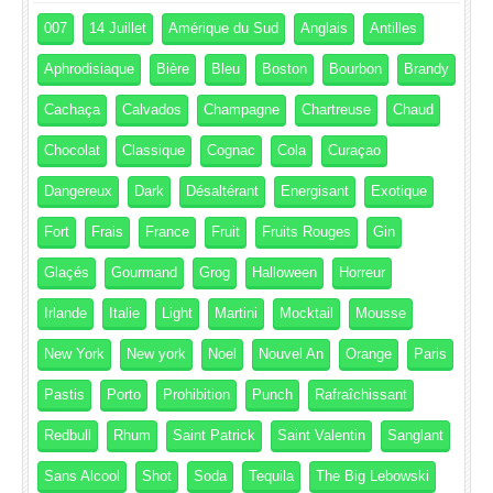
007
14 Juillet
Amérique du Sud
Anglais
Antilles
Aphrodisiaque
Bière
Bleu
Boston
Bourbon
Brandy
Cachaça
Calvados
Champagne
Chartreuse
Chaud
Chocolat
Classique
Cognac
Cola
Curaçao
Dangereux
Dark
Désaltérant
Energisant
Exotique
Fort
Frais
France
Fruit
Fruits Rouges
Gin
Glaçés
Gourmand
Grog
Halloween
Horreur
Irlande
Italie
Light
Martini
Mocktail
Mousse
New York
New york
Noel
Nouvel An
Orange
Paris
Pastis
Porto
Prohibition
Punch
Rafraîchissant
Redbull
Rhum
Saint Patrick
Saint Valentin
Sanglant
Sans Alcool
Shot
Soda
Tequila
The Big Lebowski