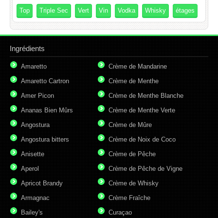
Top
Triple Sec
Vert
Vin
Vodka
Whisky
étages
Ingrédients
Amaretto
Crème de Mandarine
Amaretto Cartron
Crème de Menthe
Amer Picon
Crème de Menthe Blanche
Ananas Bien Mûrs
Crème de Menthe Verte
Angostura
Crème de Mûre
Angostura bitters
Crème de Noix de Coco
Anisette
Crème de Pêche
Aperol
Crème de Pêche de Vigne
Apricot Brandy
Crème de Whisky
Armagnac
Crème Fraîche
Bailey's
Curaçao