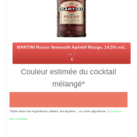
MARTINI Rosso Vermouth Apéritif Rouge, 14,5% vol.,
… :
€
Couleur estimée du cocktail
mélangé*
*Varie selon les ingrédients utilisés, les liquides... et notre algorithme ;)
Couleurs
des cocktails