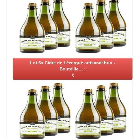
Lot 6x Cidre de Lézergué artisanal brut -
Bouteille… :
€