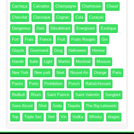
Cachaça
Calvados
Champagne
Chartreuse
Chaud
Chocolat
Classique
Cognac
Cola
Curaçao
Dangereux
Dark
Désaltérant
Energisant
Exotique
Fort
Frais
France
Fruit
Fruits Rouges
Gin
Glaçés
Gourmand
Grog
Halloween
Horreur
Irlande
Italie
Light
Martini
Mocktail
Mousse
New York
New york
Noel
Nouvel An
Orange
Paris
Pastis
Porto
Prohibition
Punch
Rafraîchissant
Redbull
Rhum
Saint Patrick
Saint Valentin
Sanglant
Sans Alcool
Shot
Soda
Tequila
The Big Lebowski
Top
Triple Sec
Vert
Vin
Vodka
Whisky
étages