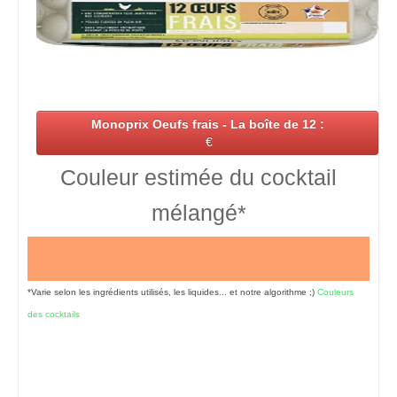
Monoprix Oeufs frais - La boîte de 12 :
€
Couleur estimée du cocktail
mélangé*
*Varie selon les ingrédients utilisés, les liquides... et notre algorithme ;)
Couleurs
des cocktails