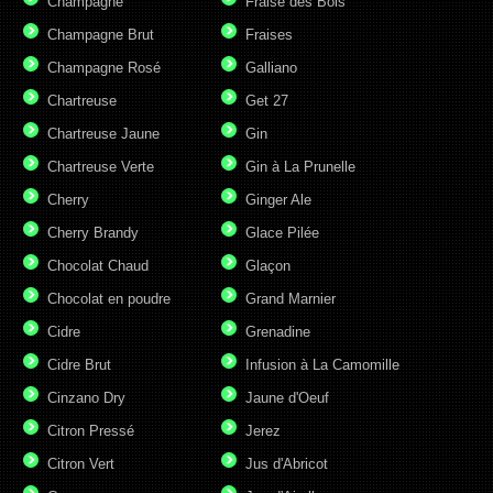
Champagne
Fraise des Bois
Champagne Brut
Fraises
Champagne Rosé
Galliano
Chartreuse
Get 27
Chartreuse Jaune
Gin
Chartreuse Verte
Gin à La Prunelle
Cherry
Ginger Ale
Cherry Brandy
Glace Pilée
Chocolat Chaud
Glaçon
Chocolat en poudre
Grand Marnier
Cidre
Grenadine
Cidre Brut
Infusion à La Camomille
Cinzano Dry
Jaune d'Oeuf
Citron Pressé
Jerez
Citron Vert
Jus d'Abricot