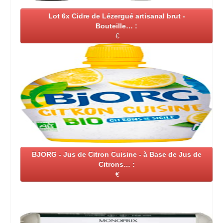
Lot 6x Cidre de Lézergué artisanal brut -
Bouteille… :
€
BJORG - Jus de Citron Cuisine - à Base de Jus de
Citrons… :
€