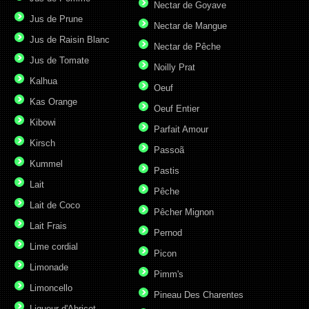
Nectar de Goyave
Jus de Prune
Nectar de Mangue
Jus de Raisin Blanc
Nectar de Pêche
Jus de Tomate
Noilly Prat
Kalhua
Oeuf
Kas Orange
Oeuf Entier
Kibowi
Parfait Amour
Kirsch
Passoã
Kummel
Pastis
Lait
Pêche
Lait de Coco
Pêcher Mignon
Lait Frais
Pernod
Lime cordial
Picon
Limonade
Pimm's
Limoncello
Pineau Des Charentes
Liqueur d'Abricot