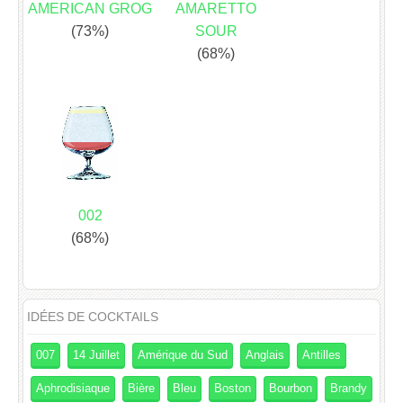
AMERICAN GROG
AMARETTO
(73%)
SOUR
(68%)
002
(68%)
IDÉES DE COCKTAILS
007
14 Juillet
Amérique du Sud
Anglais
Antilles
Aphrodisiaque
Bière
Bleu
Boston
Bourbon
Brandy