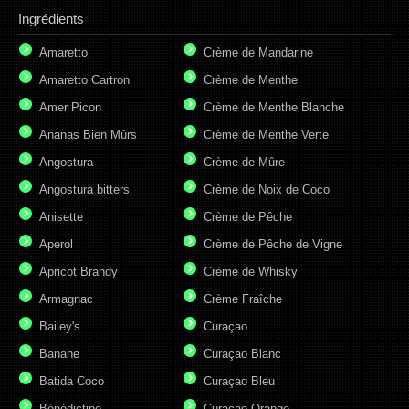
Ingrédients
Amaretto
Crème de Mandarine
Amaretto Cartron
Crème de Menthe
Amer Picon
Crème de Menthe Blanche
Ananas Bien Mûrs
Crème de Menthe Verte
Angostura
Crème de Mûre
Angostura bitters
Crème de Noix de Coco
Anisette
Crème de Pêche
Aperol
Crème de Pêche de Vigne
Apricot Brandy
Crème de Whisky
Armagnac
Crème Fraîche
Bailey's
Curaçao
Banane
Curaçao Blanc
Batida Coco
Curaçao Bleu
Bénédictine
Curaçao Orange