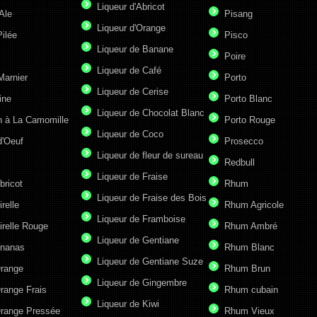
Liqueur d'Abricot
Ale
Pisang
Liqueur d'Orange
ilée
Pisco
Liqueur de Banane
Poire
Liqueur de Café
Marnier
Porto
Liqueur de Cerise
ine
Porto Blanc
Liqueur de Chocolat Blanc
n à La Camomille
Porto Rouge
Liqueur de Coco
d'Oeuf
Prosecco
Liqueur de fleur de sureau
Redbull
Liqueur de Fraise
bricot
Rhum
Liqueur de Fraise des Bois
irelle
Rhum Agricole
Liqueur de Framboise
irelle Rouge
Rhum Ambré
Liqueur de Gentiane
Ananas
Rhum Blanc
Liqueur de Gentiane Suze
Orange
Rhum Brun
Liqueur de Gingembre
range Frais
Rhum cubain
Liqueur de Kiwi
Orange Pressée
Rhum Vieux