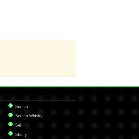
Scotch
Scotch Whisky
Sel
Sherry