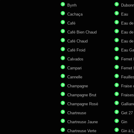
Byrrh
Dubonn
Cachaça
Eau
Café
Eau de
Café Bien Chaud
Eau de
Café Chaud
Eau de
Café Froid
Eau G
Calvados
Fernet
Campari
Fernet 
Cannelle
Feuille
Champagne
Fraise 
Champagne Brut
Fraises
Champagne Rosé
Gallian
Chartreuse
Get 27
Chartreuse Jaune
Gin
Chartreuse Verte
Gin à L