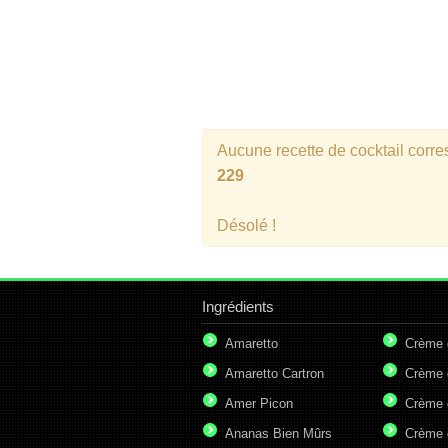
Aucune recette de cocktail corr
229
Désolé !
Ingrédients
Amaretto
Crème 
Amaretto Cartron
Crème 
Amer Picon
Crème 
Ananas Bien Mûrs
Crème 