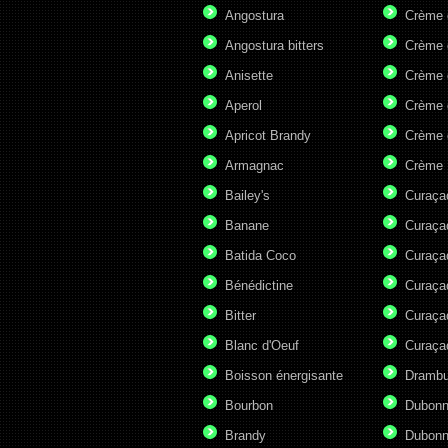
Angostura
Crème 
Angostura bitters
Crème 
Anisette
Crème 
Aperol
Crème 
Apricot Brandy
Crème 
Armagnac
Crème 
Bailey's
Curaça
Banane
Curaça
Batida Coco
Curaça
Bénédictine
Curaça
Bitter
Curaça
Blanc d'Oeuf
Curaça
Boisson énergisante
Drambu
Bourbon
Dubonn
Brandy
Dubonn