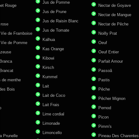
Jus de Pomme
et Rouge
Nectar de Goyave
Jus de Prune
Nectar de Mangue
Jus de Raisin Blanc
 rose
Nectar de Pêche
Jus de Tomate
 Vie de Framboise
Noilly Prat
Kalhua
 Vie de Pomme
Oeuf
Kas Orange
azeuse
Oeuf Entier
Kibowi
 Branca
Parfait Amour
Kirsch
Brancat
Passoã
Kummel
s de menthe
Pastis
Lait
des Bois
Pêche
Lait de Coco
Pêcher Mignon
Lait Frais
o
Pernod
Lime cordial
Picon
Limonade
Pimm's
Limoncello
a Prunelle
Pineau Des Charentes