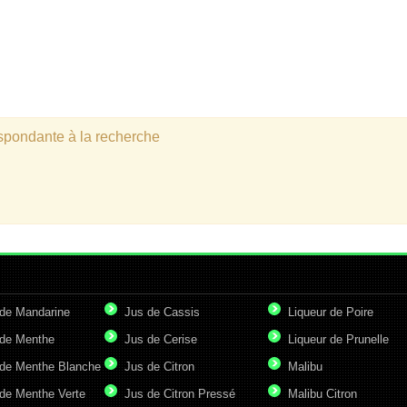
espondante à la recherche
de Mandarine
Jus de Cassis
Liqueur de Poire
de Menthe
Jus de Cerise
Liqueur de Prunelle
de Menthe Blanche
Jus de Citron
Malibu
de Menthe Verte
Jus de Citron Pressé
Malibu Citron