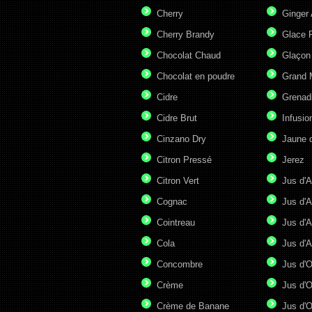
Cherry
Ginger 
Cherry Brandy
Glace P
Chocolat Chaud
Glaçon
Chocolat en poudre
Grand 
Cidre
Grenad
Cidre Brut
Infusio
Cinzano Dry
Jaune 
Citron Pressé
Jerez
Citron Vert
Jus d'A
Cognac
Jus d'A
Cointreau
Jus d'A
Cola
Jus d'
Concombre
Jus d'
Crème
Jus d'O
Crème de Banane
Jus d'