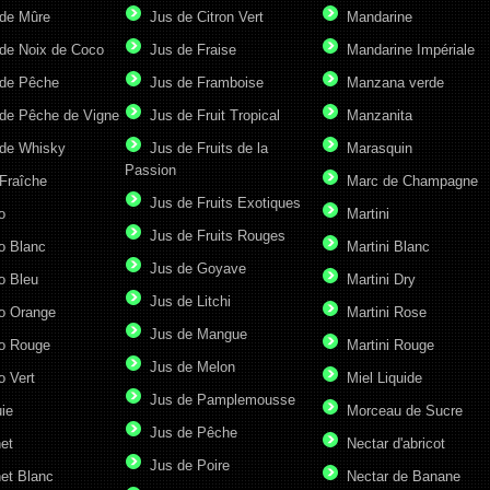
de Mûre
Jus de Citron Vert
Mandarine
de Noix de Coco
Jus de Fraise
Mandarine Impériale
de Pêche
Jus de Framboise
Manzana verde
de Pêche de Vigne
Jus de Fruit Tropical
Manzanita
de Whisky
Jus de Fruits de la
Marasquin
Passion
Fraîche
Marc de Champagne
Jus de Fruits Exotiques
o
Martini
Jus de Fruits Rouges
o Blanc
Martini Blanc
Jus de Goyave
o Bleu
Martini Dry
Jus de Litchi
o Orange
Martini Rose
Jus de Mangue
o Rouge
Martini Rouge
Jus de Melon
o Vert
Miel Liquide
Jus de Pamplemousse
ie
Morceau de Sucre
Jus de Pêche
et
Nectar d'abricot
Jus de Poire
et Blanc
Nectar de Banane