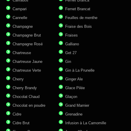
Calvados
Fernet Branca
Campari
Fernet Brancat
Cannelle
Feuilles de menthe
Champagne
Fraise des Bois
Champagne Brut
Fraises
Champagne Rosé
Galliano
Chartreuse
Get 27
Chartreuse Jaune
Gin
Chartreuse Verte
Gin à La Prunelle
Cherry
Ginger Ale
Cherry Brandy
Glace Pilée
Chocolat Chaud
Glaçon
Chocolat en poudre
Grand Marnier
Cidre
Grenadine
Cidre Brut
Infusion à La Camomille