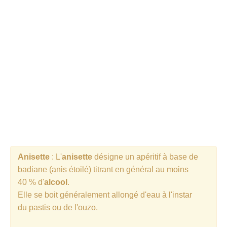
Cocktails Martini
Cocktails Champagne
Cocktails Sans alcool
Chercher un cocktail !
Anisette
: L'
anisette
désigne un apéritif à base de
badiane (anis étoilé) titrant en général au moins
40 % d'
alcool
.
Elle se boit généralement allongé d'eau à l'instar
du pastis ou de l'ouzo.