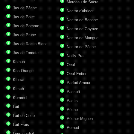
Morceau de Sucre
Jus de Pêche
Nectar d'abricot
Jus de Poire
Nectar de Banane
Jus de Pomme
Nectar de Goyave
Jus de Prune
Nectar de Mangue
Jus de Raisin Blanc
Nectar de Pêche
Jus de Tomate
Noilly Prat
Kalhua
Oeuf
Kas Orange
Oeuf Entier
Kibowi
Parfait Amour
Kirsch
Passoã
Kummel
Pastis
Lait
Pêche
Lait de Coco
Pêcher Mignon
Lait Frais
Pernod
Lime cordial