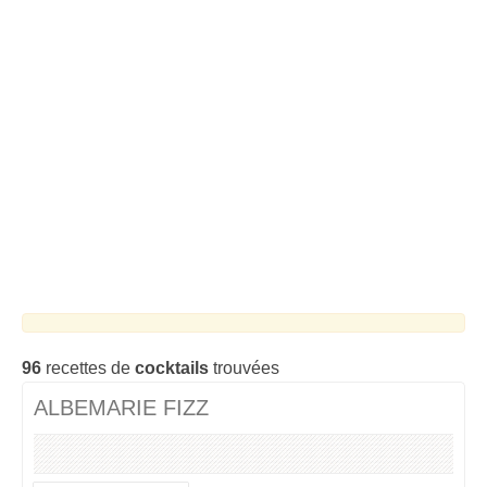
Cocktails Martini
Cocktails Champagne
Cocktails Sans alcool
Chercher un cocktail !
96
recettes de
cocktails
trouvées
ALBEMARIE FIZZ