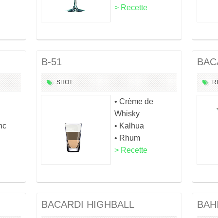
> Recette
B-51
BAC
SHOT
R
• Crème de
Whisky
nc
• Kalhua
• Rhum
> Recette
BACARDI HIGHBALL
BAH