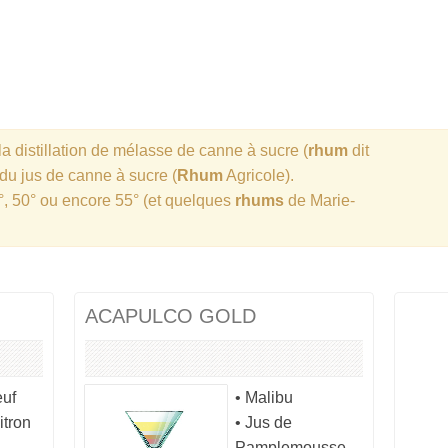
a distillation de mélasse de canne à sucre (
rhum
dit
n du jus de canne à sucre (
Rhum
Agricole).
°, 50° ou encore 55° (et quelques
rhums
de Marie-
ACAPULCO GOLD
euf
• Malibu
itron
• Jus de
Pamplemousse