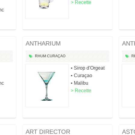
> Recette
nc
ANTHARIUM
ANT
RHUM
CURAÇAO
R
• Sirop d'Orgeat
• Curaçao
nc
• Malibu
> Recette
ART DIRECTOR
AST