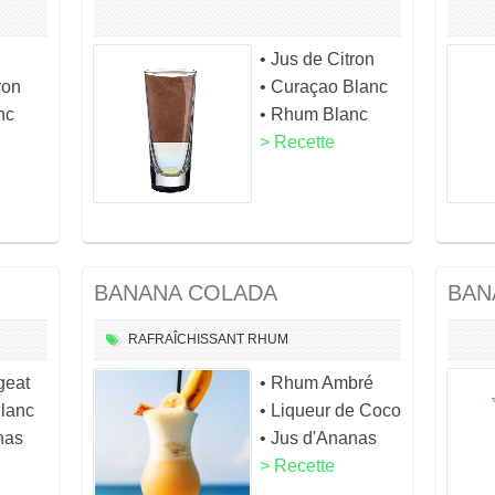
• Jus de Citron
ron
• Curaçao Blanc
nc
• Rhum Blanc
> Recette
BANANA COLADA
BAN
RAFRAÎCHISSANT
RHUM
geat
• Rhum Ambré
Blanc
• Liqueur de Coco
nas
• Jus d'Ananas
> Recette