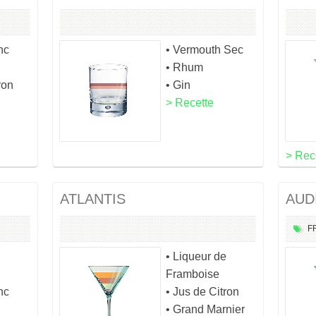
nc
• Vermouth Sec
• Rhum
ron
• Gin
> Recette
> Rec
ATLANTIS
AUD
F
• Liqueur de
Framboise
nc
• Jus de Citron
• Grand Marnier