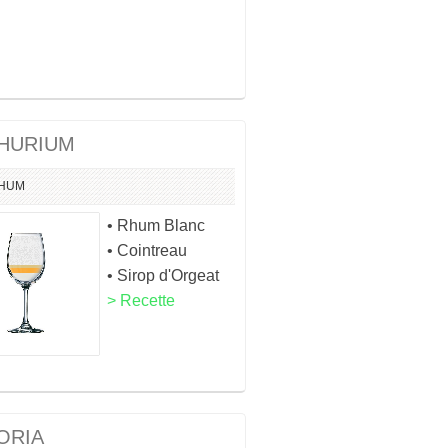
HURIUM
HUM
• Rhum Blanc
• Cointreau
• Sirop d'Orgeat
> Recette
ORIA