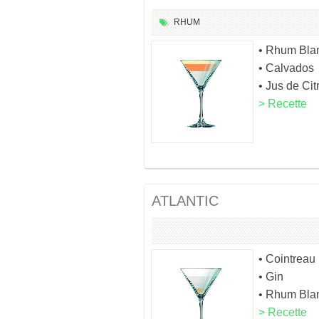
RHUM
• Rhum Bla
• Calvados
• Jus de Cit
> Recette
ATLANTIC
• Cointreau
• Gin
• Rhum Bla
> Recette