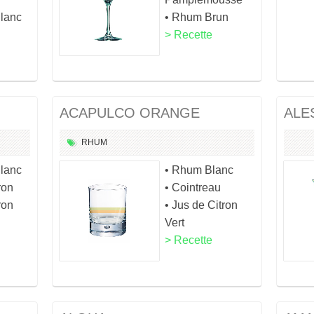
Blanc
• Rhum Brun
> Recette
ACAPULCO ORANGE
ALE
RHUM
Blanc
• Rhum Blanc
ron
• Cointreau
ron
• Jus de Citron
Vert
> Recette