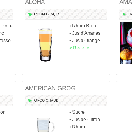
ALOHA
AMA
RHUM
GLAÇÉS
H
e Poire
• Rhum Brun
nc
• Jus d'Ananas
rossol
• Jus d'Orange
> Recette
AMERICAN GROG
GROG
CHAUD
ron
• Sucre
• Jus de Citron
• Rhum