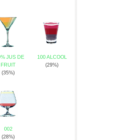
0% JUS DE
100 ALCOOL
FRUIT
(29%)
(35%)
002
(28%)