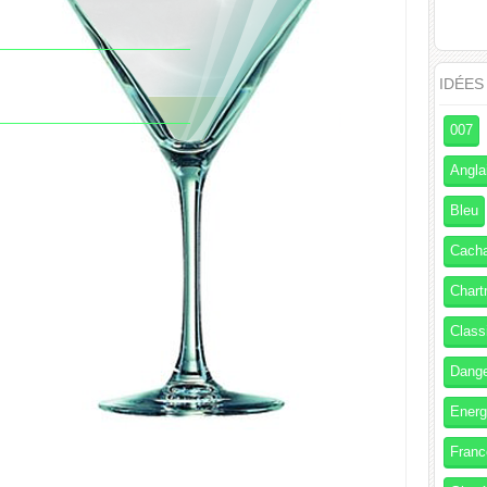
IDÉES
007
Angla
Bleu
Cach
Chart
Class
Dang
Energ
Franc