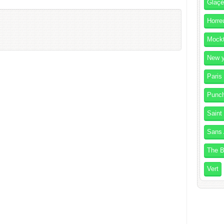
Glaç
Horre
Mockt
New y
Paris
Punc
Saint
Sans 
The B
Vert