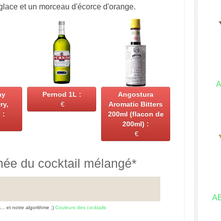
glace et un morceau d'écorce d'orange.
A
ay
Pernod 1L :
Angostura
ry,
€
Aromatic Bitters
 :
200ml (flacon de
200ml) :
€
mée du cocktail mélangé*
A
s... et notre algorithme ;)
Couleurs des cocktails