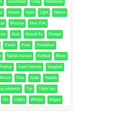
és
Gourmand
Grog
Halloween
ur
Irlande
Italie
Light
Martini
ail
Mousse
New York
ork
Noel
Nouvel An
Orange
Pastis
Porto
Prohibition
h
Rafraîchissant
Redbull
Rhum
 Patrick
Saint Valentin
Sanglant
Alcool
Shot
Soda
Tequila
ig Lebowski
Top
Triple Sec
Vin
Vodka
Whisky
étages