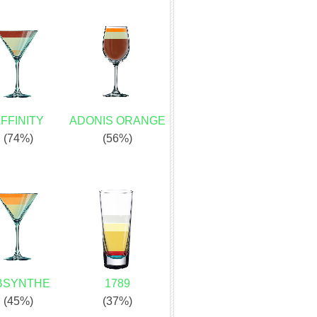
FFINITY
ADONIS ORANGE
(74%)
(56%)
BSYNTHE
1789
(45%)
(37%)