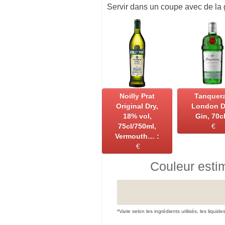
Servir dans un coupe avec de la 
Noilly Prat
Tanquer
Original Dry,
London D
18% vol,
Gin, 70cl
75cl/750ml,
€
Vermouth… :
€
Couleur esti
*Varie selon les ingrédients utilisés, les liquide