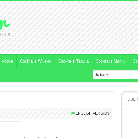
s Vodka
Cocktails Whisky
Cocktails Tequila
Cocktails Martini
Co
PUBLI
ENGLISH VERSION