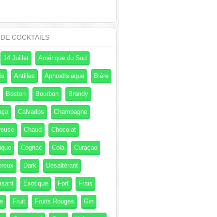
 DE COCKTAILS
14 Juillet
Amérique du Sud
is
Antilles
Aphrodisiaque
Bière
Boston
Bourbon
Brandy
aça
Calvados
Champagne
reuse
Chaud
Chocolat
ique
Cognac
Cola
Curaçao
ereux
Dark
Désaltérant
isant
Exotique
Fort
Frais
e
Fruit
Fruits Rouges
Gin