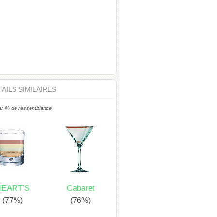
AILS SIMILAIRES
ar % de ressemblance
HEART'S
Cabaret
(77%)
(76%)