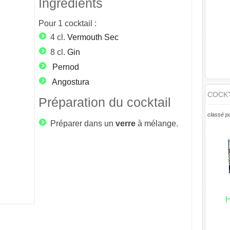
Ingrédients
Pour
1
cocktail :
4 cl.
Vermouth Sec
8 cl.
Gin
Pernod
Angostura
COCKT
Préparation du cocktail
classé p
Préparer dans un
verre
à mélange.