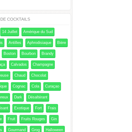
 DE COCKTAILS
14 Juillet
Amérique du Sud
is
Antilles
Aphrodisiaque
Bière
Boston
Bourbon
Brandy
aça
Calvados
Champagne
reuse
Chaud
Chocolat
ique
Cognac
Cola
Curaçao
ereux
Dark
Désaltérant
isant
Exotique
Fort
Frais
e
Fruit
Fruits Rouges
Gin
és
Gourmand
Grog
Halloween