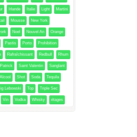
ur
Irlande
Italie
Light
Martini
ail
Mousse
New York
ork
Noel
Nouvel An
Orange
Pastis
Porto
Prohibition
h
Rafraîchissant
Redbull
Rhum
 Patrick
Saint Valentin
Sanglant
Alcool
Shot
Soda
Tequila
ig Lebowski
Top
Triple Sec
Vin
Vodka
Whisky
étages