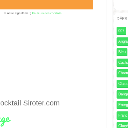
s... et notre algorithme ;)
Couleurs des cocktails
IDÉES
007
Angla
Bleu
Cach
Chart
Class
Dang
ocktail
Siroter.com
Energ
Franc
Glaç