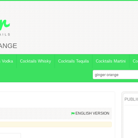
RANGE
s Vodka
Cocktails Whisky
Cocktails Tequila
Cocktails Martini
Co
PUBLI
ENGLISH VERSION