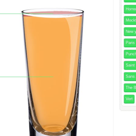
Horre
Mockt
New y
Paris
Punc
Saint
Sans 
The B
Vert