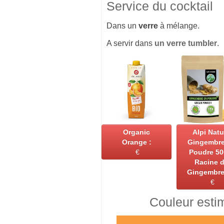
Service du cocktail
Dans un
verre
à mélange.
A servir dans
un verre tumbler
.
Organic
Alpi Natu
Orange :
Gingembre
€
Poudre 50
Racine 
Gingembre
€
Couleur esti