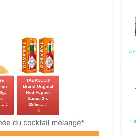
AB
re
TABASCO®
 en
Brand Original
0g,
Red Pepper
de
Sauce 2 x
… :
350ml… :
€
mée du cocktail mélangé*
10