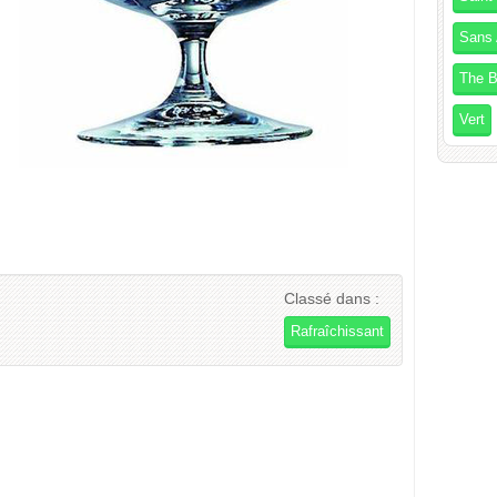
Sans 
The B
Vert
Classé dans :
Rafraîchissant