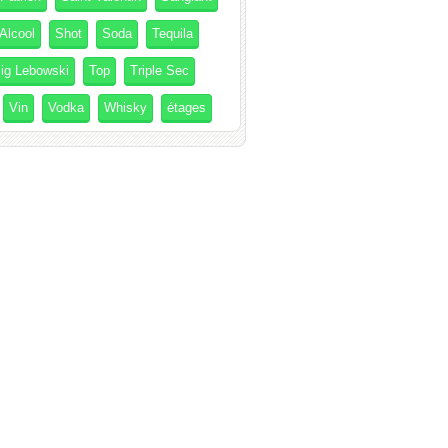
Alcool
Shot
Soda
Tequila
ig Lebowski
Top
Triple Sec
Vin
Vodka
Whisky
étages