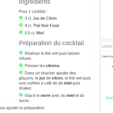
Ingrédients
Pour
1
cocktail :
3 cl.
Jus de Citron
9 cl.
Thé Noir Froid
0,5 cl.
Miel
Préparation du cocktail
COCKT
Réaliser le thé vert puis laisser
classé p
infuser.
Presser les
citrons
.
Dans un shacker ajouter des
glaçons, le
jus
de
citron
, le thé vert puis
une cuillère à café de de
miel
puis
shaker.
Glacé le
verre
avec du
miel
et du
Arm
sucre.
is ajouter la préparation.