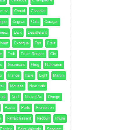
aça
Calvados
Champagne
reuse
Chaud
Chocolat
ique
Cognac
Cola
Curaçao
ereux
Dark
Désaltérant
isant
Exotique
Fort
Frais
e
Fruit
Fruits Rouges
Gin
és
Gourmand
Grog
Halloween
ur
Irlande
Italie
Light
Martini
ail
Mousse
New York
ork
Noel
Nouvel An
Orange
Pastis
Porto
Prohibition
h
Rafraîchissant
Redbull
Rhum
 Patrick
Saint Valentin
Sanglant