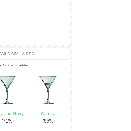
AILS SIMILAIRES
ar % de ressemblance
y and Navy
Admiral
(71%)
(65%)