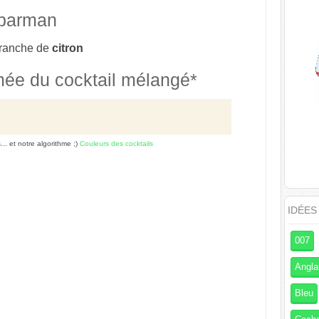
 barman
tranche de
citron
mée du cocktail mélangé*
s... et notre algorithme ;)
Couleurs des cocktails
IDÉES
007
Angla
Bleu