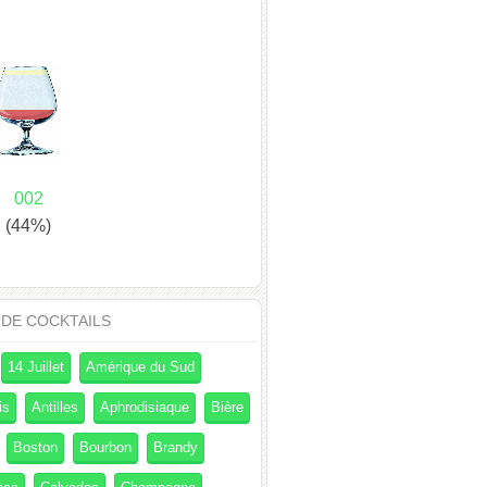
002
(44%)
 DE COCKTAILS
14 Juillet
Amérique du Sud
is
Antilles
Aphrodisiaque
Bière
Boston
Bourbon
Brandy