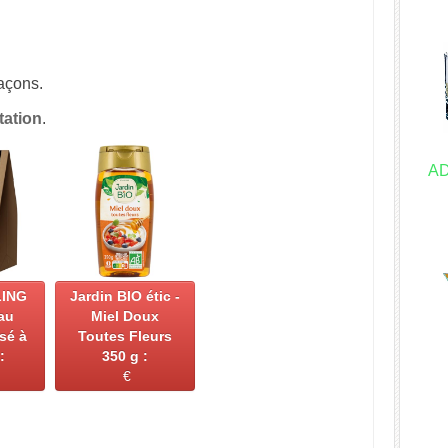
açons.
tation
.
AD
ING
Jardin BIO étic -
au
Miel Doux
usé à
Toutes Fleurs
:
350 g :
€