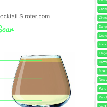
Cach
Chart
ocktail
Siroter.com
Class
Dang
Energ
Franc
Glaç
Horre
Mockt
New y
Paris
Punc
Saint