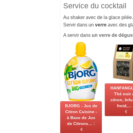
Service du cocktail
Au shaker avec de la glace pilée.
Servir dans un
verre
avec des gl
A servir dans
un verre de dégus
HANFANGL
Thé noir 
citron, Inf
BJORG - Jus de
froid,… 
Citron Cuisine -
€
à Base de Jus
de Citrons… :
€