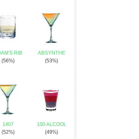
AM'S RIB
ABSYNTHE
(56%)
(53%)
1407
100 ALCOOL
(52%)
(49%)