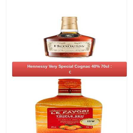
Hennessy Very Special Cognac 40% 70cl :
€