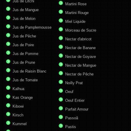
Jus de Litchi
Martini Rose
Jus de Mangue
Martini Rouge
Jus de Melon
Miel Liquide
Jus de Pamplemousse
Morceau de Sucre
Jus de Pêche
Nectar d'abricot
Jus de Poire
Nectar de Banane
Jus de Pomme
Nectar de Goyave
Jus de Prune
Nectar de Mangue
Jus de Raisin Blanc
Nectar de Pêche
Jus de Tomate
Noilly Prat
Kalhua
Oeuf
Kas Orange
Oeuf Entier
Kibowi
Parfait Amour
Kirsch
Passoã
Kummel
Pastis