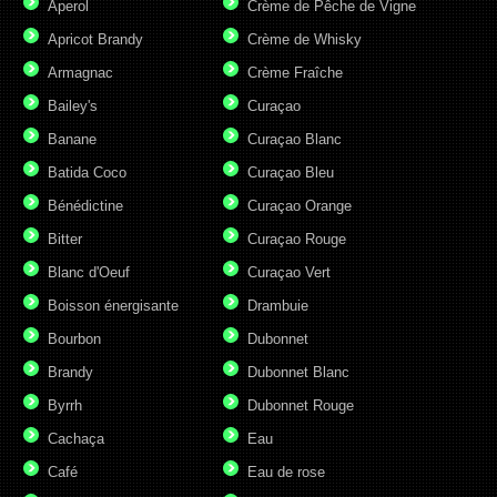
Aperol
Crème de Pêche de Vigne
Apricot Brandy
Crème de Whisky
Armagnac
Crème Fraîche
Bailey's
Curaçao
Banane
Curaçao Blanc
Batida Coco
Curaçao Bleu
Bénédictine
Curaçao Orange
Bitter
Curaçao Rouge
Blanc d'Oeuf
Curaçao Vert
Boisson énergisante
Drambuie
Bourbon
Dubonnet
Brandy
Dubonnet Blanc
Byrrh
Dubonnet Rouge
Cachaça
Eau
Café
Eau de rose