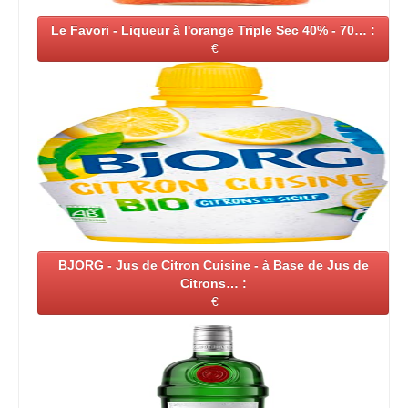
Le Favori - Liqueur à l'orange Triple Sec 40% - 70… :
€
BJORG - Jus de Citron Cuisine - à Base de Jus de
Citrons… :
€