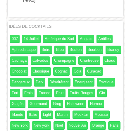
(56%)
IDÉES DE COCKTAILS
007
14 Juillet
Amérique du Sud
Anglais
Antilles
Aphrodisiaque
Bière
Bleu
Boston
Bourbon
Brandy
Cachaça
Calvados
Champagne
Chartreuse
Chaud
Chocolat
Classique
Cognac
Cola
Curaçao
Dangereux
Dark
Désaltérant
Energisant
Exotique
Fort
Frais
France
Fruit
Fruits Rouges
Gin
Glaçés
Gourmand
Grog
Halloween
Horreur
Irlande
Italie
Light
Martini
Mocktail
Mousse
New York
New york
Noel
Nouvel An
Orange
Paris