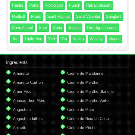
Pastis
Porto
Prohibition
Punch
Rafraîchissant
Redbull
Rhum
Saint Patrick
Saint Valentin
Sanglant
Sans Alcool
Shot
Soda
Tequila
The Big Lebowski
Top
Triple Sec
Vert
Vin
Vodka
Whisky
étages
Ingrédients
Amaretto
Crème de Mandarine
Amaretto Cartron
Crème de Menthe
Amer Picon
Crème de Menthe Blanche
Ananas Bien Mûrs
Crème de Menthe Verte
Angostura
Crème de Mûre
Angostura bitters
Crème de Noix de Coco
Anisette
Crème de Pêche