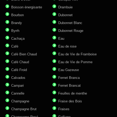
Boisson énergisante
Drambuie
Bourbon
Dubonnet
Brandy
Dubonnet Blanc
Byrrh
Dubonnet Rouge
Cachaça
Eau
Café
Eau de rose
Café Bien Chaud
Eau de Vie de Framboise
Café Chaud
Eau de Vie de Pomme
Café Froid
Eau Gazeuse
Calvados
Fernet Branca
Campari
Fernet Brancat
Cannelle
Feuilles de menthe
Champagne
Fraise des Bois
Champagne Brut
Fraises
Champagne Rosé
Galliano