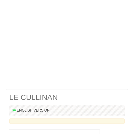
Cocktails Martini
Cocktails Champagne
Cocktails Sans alcool
Chercher un cocktail !
LE CULLINAN
ENGLISH VERSION