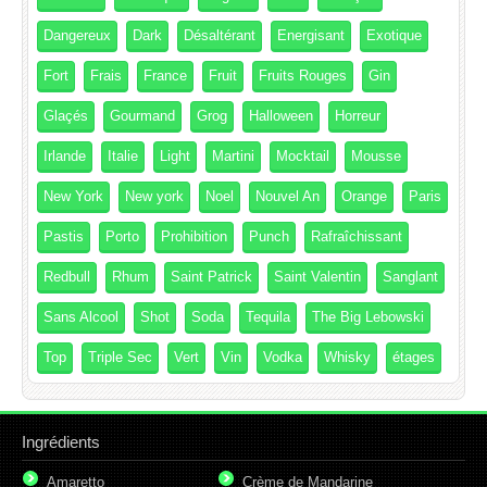
Dangereux
Dark
Désaltérant
Energisant
Exotique
Fort
Frais
France
Fruit
Fruits Rouges
Gin
Glaçés
Gourmand
Grog
Halloween
Horreur
Irlande
Italie
Light
Martini
Mocktail
Mousse
New York
New york
Noel
Nouvel An
Orange
Paris
Pastis
Porto
Prohibition
Punch
Rafraîchissant
Redbull
Rhum
Saint Patrick
Saint Valentin
Sanglant
Sans Alcool
Shot
Soda
Tequila
The Big Lebowski
Top
Triple Sec
Vert
Vin
Vodka
Whisky
étages
Ingrédients
Amaretto
Crème de Mandarine