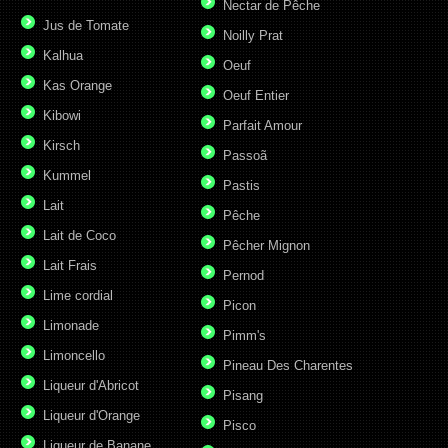
Nectar de Pêche
Jus de Tomate
Noilly Prat
Kalhua
Oeuf
Kas Orange
Oeuf Entier
Kibowi
Parfait Amour
Kirsch
Passoã
Kummel
Pastis
Lait
Pêche
Lait de Coco
Pêcher Mignon
Lait Frais
Pernod
Lime cordial
Picon
Limonade
Pimm's
Limoncello
Pineau Des Charentes
Liqueur d'Abricot
Pisang
Liqueur d'Orange
Pisco
Liqueur de Banane