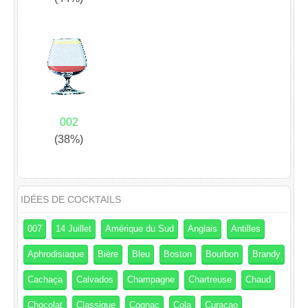
002
(38%)
IDÉES DE COCKTAILS
007
14 Juillet
Amérique du Sud
Anglais
Antilles
Aphrodisiaque
Bière
Bleu
Boston
Bourbon
Brandy
Cachaça
Calvados
Champagne
Chartreuse
Chaud
Chocolat
Classique
Cognac
Cola
Curaçao