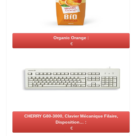
Organic Orange :
€
CHERRY G80-3000, Clavier Mécanique Filaire,
Disposition… :
€