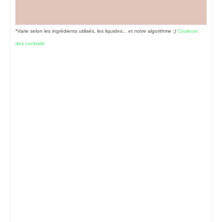
*Varie selon les ingrédients utilisés, les liquides... et notre algorithme ;)
Couleurs
des cocktails