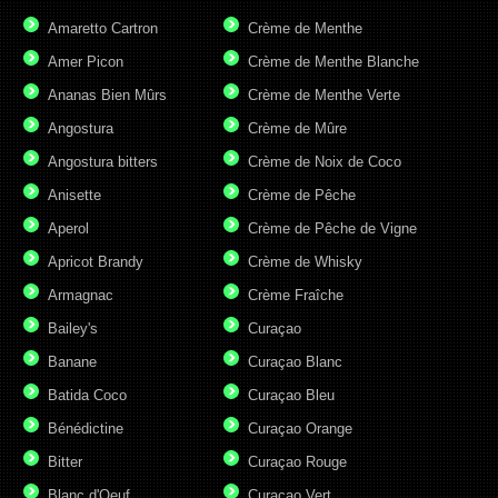
Amaretto Cartron
Crème de Menthe
Amer Picon
Crème de Menthe Blanche
Ananas Bien Mûrs
Crème de Menthe Verte
Angostura
Crème de Mûre
Angostura bitters
Crème de Noix de Coco
Anisette
Crème de Pêche
Aperol
Crème de Pêche de Vigne
Apricot Brandy
Crème de Whisky
Armagnac
Crème Fraîche
Bailey's
Curaçao
Banane
Curaçao Blanc
Batida Coco
Curaçao Bleu
Bénédictine
Curaçao Orange
Bitter
Curaçao Rouge
Blanc d'Oeuf
Curaçao Vert