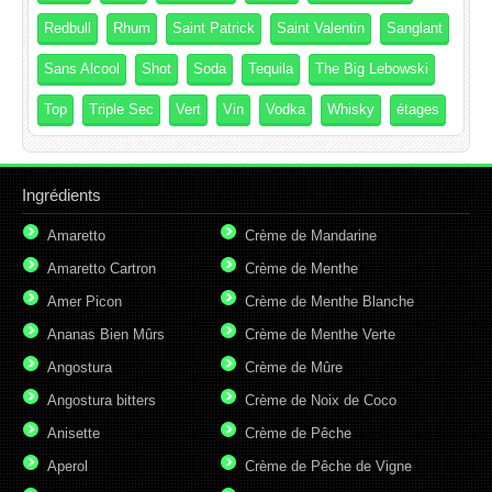
Redbull
Rhum
Saint Patrick
Saint Valentin
Sanglant
Sans Alcool
Shot
Soda
Tequila
The Big Lebowski
Top
Triple Sec
Vert
Vin
Vodka
Whisky
étages
Ingrédients
Amaretto
Crème de Mandarine
Amaretto Cartron
Crème de Menthe
Amer Picon
Crème de Menthe Blanche
Ananas Bien Mûrs
Crème de Menthe Verte
Angostura
Crème de Mûre
Angostura bitters
Crème de Noix de Coco
Anisette
Crème de Pêche
Aperol
Crème de Pêche de Vigne