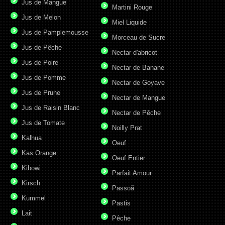
Jus de Mangue
Martini Rouge
Jus de Melon
Miel Liquide
Jus de Pamplemousse
Morceau de Sucre
Jus de Pêche
Nectar d'abricot
Jus de Poire
Nectar de Banane
Jus de Pomme
Nectar de Goyave
Jus de Prune
Nectar de Mangue
Jus de Raisin Blanc
Nectar de Pêche
Jus de Tomate
Noilly Prat
Kalhua
Oeuf
Kas Orange
Oeuf Entier
Kibowi
Parfait Amour
Kirsch
Passoã
Kummel
Pastis
Lait
Pêche