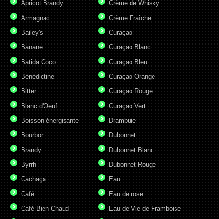
Apricot Brandy
Crème de Whisky
Armagnac
Crème Fraîche
Bailey's
Curaçao
Banane
Curaçao Blanc
Batida Coco
Curaçao Bleu
Bénédictine
Curaçao Orange
Bitter
Curaçao Rouge
Blanc d'Oeuf
Curaçao Vert
Boisson énergisante
Drambuie
Bourbon
Dubonnet
Brandy
Dubonnet Blanc
Byrrh
Dubonnet Rouge
Cachaça
Eau
Café
Eau de rose
Café Bien Chaud
Eau de Vie de Framboise