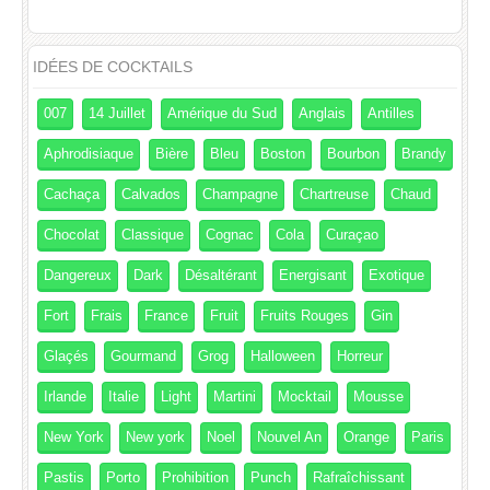
IDÉES DE COCKTAILS
007
14 Juillet
Amérique du Sud
Anglais
Antilles
Aphrodisiaque
Bière
Bleu
Boston
Bourbon
Brandy
Cachaça
Calvados
Champagne
Chartreuse
Chaud
Chocolat
Classique
Cognac
Cola
Curaçao
Dangereux
Dark
Désaltérant
Energisant
Exotique
Fort
Frais
France
Fruit
Fruits Rouges
Gin
Glaçés
Gourmand
Grog
Halloween
Horreur
Irlande
Italie
Light
Martini
Mocktail
Mousse
New York
New york
Noel
Nouvel An
Orange
Paris
Pastis
Porto
Prohibition
Punch
Rafraîchissant