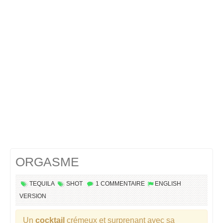
Cocktails Martini
Cocktails Champagne
Cocktails Sans alcool
Chercher un cocktail !
ORGASME
TEQUILA
SHOT
1 COMMENTAIRE
ENGLISH
VERSION
Un
cocktail
crémeux et surprenant avec sa