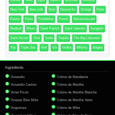
New York
New york
Noel
Nouvel An
Orange
Paris
Pastis
Porto
Prohibition
Punch
Rafraîchissant
Redbull
Rhum
Saint Patrick
Saint Valentin
Sanglant
Sans Alcool
Shot
Soda
Tequila
The Big Lebowski
Top
Triple Sec
Vert
Vin
Vodka
Whisky
étages
Ingrédients
Amaretto
Crème de Mandarine
Amaretto Cartron
Crème de Menthe
Amer Picon
Crème de Menthe Blanche
Ananas Bien Mûrs
Crème de Menthe Verte
Angostura
Crème de Mûre