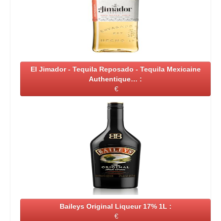
El Jimador - Tequila Reposado - Tequila Mexicaine
Authentique… :
€
Baileys Original Liqueur 17% 1L :
€