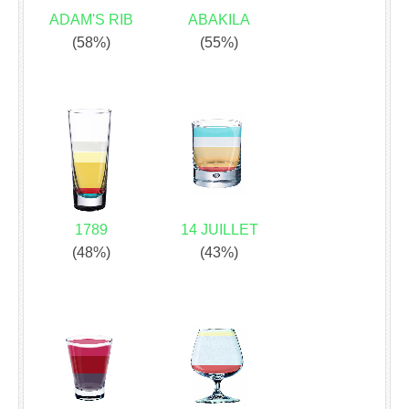
ADAM'S RIB
ABAKILA
(58%)
(55%)
1789
14 JUILLET
(48%)
(43%)