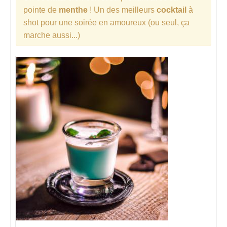
pointe de
menthe
! Un des meilleurs
cocktail
à
shot pour une soirée en amoureux (ou seul, ça
marche aussi...)