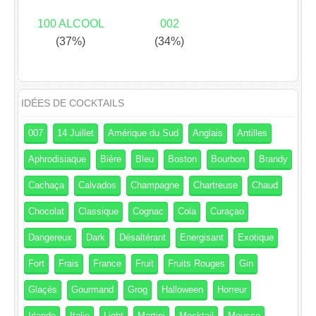
100 ALCOOL
002
(37%)
(34%)
IDÉES DE COCKTAILS
007
14 Juillet
Amérique du Sud
Anglais
Antilles
Aphrodisiaque
Bière
Bleu
Boston
Bourbon
Brandy
Cachaça
Calvados
Champagne
Chartreuse
Chaud
Chocolat
Classique
Cognac
Cola
Curaçao
Dangereux
Dark
Désaltérant
Energisant
Exotique
Fort
Frais
France
Fruit
Fruits Rouges
Gin
Glaçés
Gourmand
Grog
Halloween
Horreur
Irlande
Italie
Light
Martini
Mocktail
Mousse