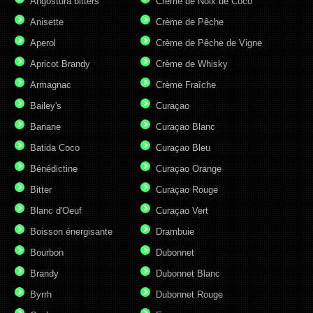
Angostura bitters
Crème de Noix de Coco
Anisette
Crème de Pêche
Aperol
Crème de Pêche de Vigne
Apricot Brandy
Crème de Whisky
Armagnac
Crème Fraîche
Bailey's
Curaçao
Banane
Curaçao Blanc
Batida Coco
Curaçao Bleu
Bénédictine
Curaçao Orange
Bitter
Curaçao Rouge
Blanc d'Oeuf
Curaçao Vert
Boisson énergisante
Drambuie
Bourbon
Dubonnet
Brandy
Dubonnet Blanc
Byrrh
Dubonnet Rouge