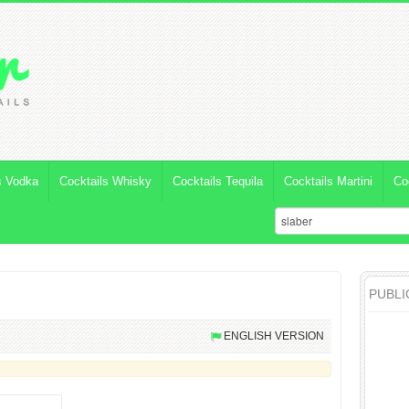
s Vodka
Cocktails Whisky
Cocktails Tequila
Cocktails Martini
Co
PUBLI
ENGLISH VERSION