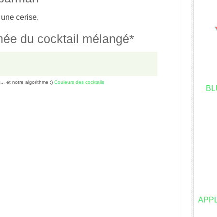
 une cerise.
mée du cocktail mélangé*
s... et notre algorithme ;)
Couleurs des cocktails
BL
APP