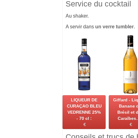
Service du cocktail
Au shaker.
A servir dans
un verre tumbler
.
LIQUEUR DE
Giffard - Li
CURAÇAO BLEU
Banane 
VEDRENNE 25%
Brésil et 
- 70 cl :
Caraïbes
€
€
Conseils et trucs de