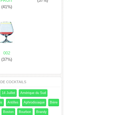
FRUIT
(37%)
(41%)
002
(37%)
 DE COCKTAILS
14 Juillet
Amérique du Sud
is
Antilles
Aphrodisiaque
Bière
Boston
Bourbon
Brandy