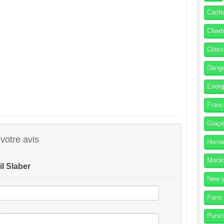
Cach
Chart
Class
Dang
Energ
Franc
Glaç
votre avis
Horre
Mockt
il Slaber
New y
Paris
Punc