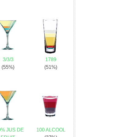
3/3/3
1789
(55%)
(51%)
0% JUS DE
100 ALCOOL