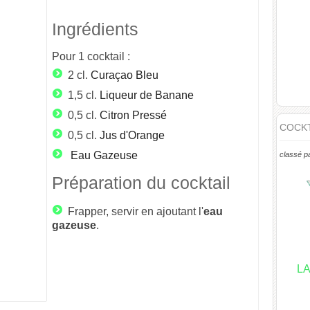
Ingrédients
Pour
1
cocktail :
2 cl.
Curaçao Bleu
1,5 cl.
Liqueur de Banane
0,5 cl.
Citron Pressé
COCKT
0,5 cl.
Jus d'Orange
Eau Gazeuse
classé p
Préparation du cocktail
Frapper, servir en ajoutant l'
eau
gazeuse
.
L