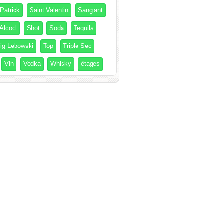
 Patrick
Saint Valentin
Sanglant
Alcool
Shot
Soda
Tequila
ig Lebowski
Top
Triple Sec
Vin
Vodka
Whisky
étages