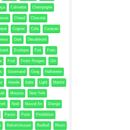
aça
Calvados
Champagne
reuse
Chaud
Chocolat
ique
Cognac
Cola
Curaçao
ereux
Dark
Désaltérant
isant
Exotique
Fort
Frais
e
Fruit
Fruits Rouges
Gin
és
Gourmand
Grog
Halloween
ur
Irlande
Italie
Light
Martini
ail
Mousse
New York
ork
Noel
Nouvel An
Orange
Pastis
Porto
Prohibition
h
Rafraîchissant
Redbull
Rhum