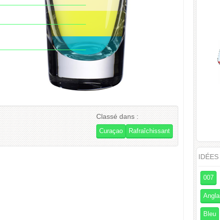
Classé dans :
Curaçao
Rafraîchissant
IDÉES
007
Angla
Bleu