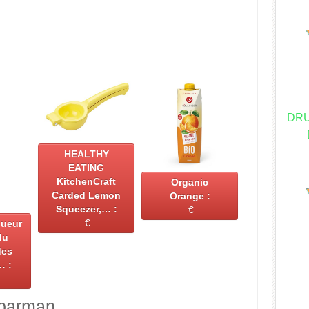
DR
HEALTHY
EATING
KitchenCraft
Organic
Carded Lemon
Orange :
Squeezer,… :
€
€
queur
du
des
… :
 barman