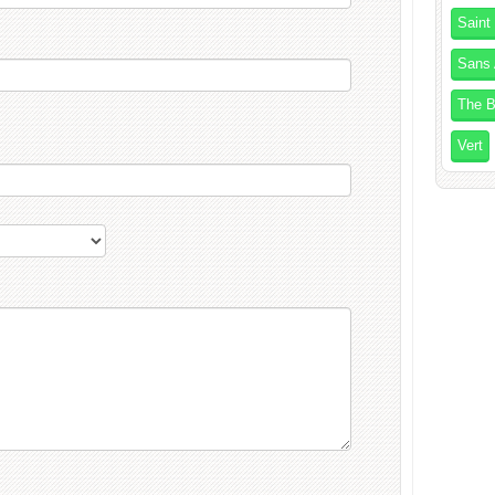
Saint
Sans 
The B
Vert